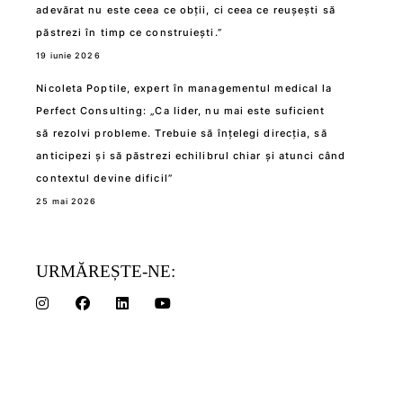
adevărat nu este ceea ce obții, ci ceea ce reușești să
păstrezi în timp ce construiești.”
19 iunie 2026
Nicoleta Poptile, expert în managementul medical la
Perfect Consulting: „Ca lider, nu mai este suficient
să rezolvi probleme. Trebuie să înțelegi direcția, să
anticipezi și să păstrezi echilibrul chiar și atunci când
contextul devine dificil”
25 mai 2026
URMĂREȘTE-NE: