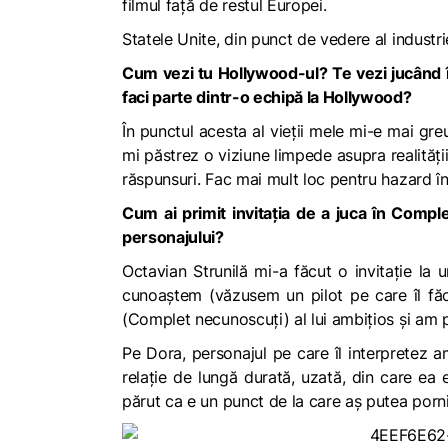
filmul față de restul Europei.
Statele Unite, din punct de vedere al industrie
Cum vezi tu Hollywood-ul? Te vezi jucând î
faci parte dintr-o echipă la Hollywood?
În punctul acesta al vieții mele mi-e mai gr
mi păstrez o viziune limpede asupra realităț
răspunsuri. Fac mai mult loc pentru hazard î
Cum ai primit invitația de a juca în
Comple
personajului?
Octavian Strunilă mi-a făcut o invitație la
cunoaștem (văzusem un pilot pe care îl făc
(Complet necunoscuți) al lui ambițios și am 
Pe Dora, personajul pe care îl interpretez a
relație de lungă durată, uzată, din care ea 
părut ca e un punct de la care aș putea porni