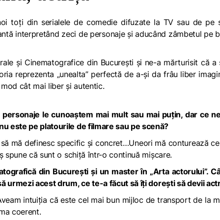
i toți din serialele de comedie difuzate la TV sau de pe 
nantă interpretând zeci de personaje și aducând zâmbetul pe 
rale și Cinematografice din București și ne-a mărturisit că a 
ria reprezenta „unealta” perfectă de a-și da frâu liber imagin
 mod cât mai liber și autentic.
e personaje le cunoaștem mai mult sau mai puțin, dar ce ne
u este pe platourile de filmare sau pe scenă?
i să mă definesc specific și concret…Uneori mă conturează c
ș spune că sunt o schiță într-o continuă mișcare.
atografică din București și un master în „Arta actorului”. C
 urmezi acest drum, ce te-a făcut să îți dorești să devii actr
Aveam intuiția că este cel mai bun mijloc de transport de la m
ima coerent.