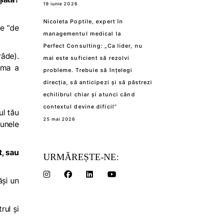
19 iunie 2026
Nicoleta Poptile, expert în
te “de
managementul medical la
Perfect Consulting: „Ca lider, nu
râde).
mai este suficient să rezolvi
urma a
probleme. Trebuie să înțelegi
direcția, să anticipezi și să păstrezi
echilibrul chiar și atunci când
contextul devine dificil”
ul tău
25 mai 2026
cunele
t, sau
URMĂREȘTE-NE:
ăși un
rul și