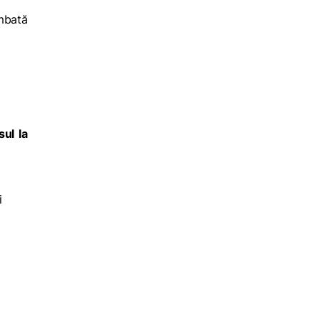
imbată
sul la
i