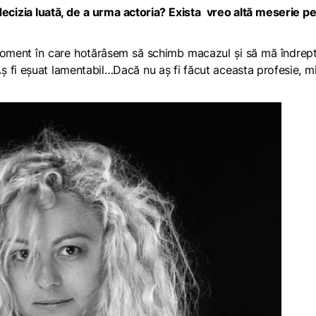
cizia luată, de a urma actoria? Exista vreo altă meserie p
 moment în care hotărâsem să schimb macazul și să mă îndrep
Aș fi eșuat lamentabil…Dacă nu aș fi făcut aceasta profesie, mi