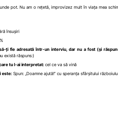
unde pot. Nu am o rețetă, improvizez mult în viața mea sch
ră însușiri
0%
să-ți fie adresată într-un interviu, dar nu a fost (și răspun
u există răspuns:)
are tu l-ai interpretat:
cel ce va să vină
i este:
Spun: „Doamne ajută!” cu speranța sfârșitului războiulu