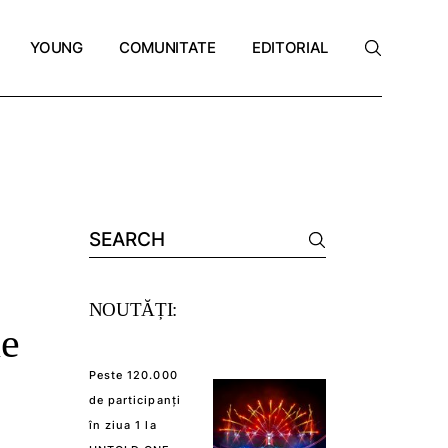
YOUNG
COMUNITATE
EDITORIAL
Primul job/internship
The Woman Days
Opinii/perspective
SEARCH
ură
Educație
Workshopuri și experiențe
e
Skills și instrumente
Special projects
Primul job/internship
The Woman Days
Opinii/perspective
 wellness
Viața de student
Asociația The Woman
ură
Educație
Workshopuri și experiențe
offee
e
Skills și instrumente
Special projects
Search
for:
 wellness
Viața de student
Asociația The Woman
offee
le
NOUTĂȚI:
ne
Peste 120.000
le
de participanți
în ziua 1 la