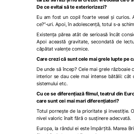
De ce evitai să te exteriorizezi?
Eu am fost un copil foarte vesel și curios.
ce?”-uri. Apoi, în adolescență, totul s-a schi
Existența părea atât de serioasă încât consid
Apoi această gravitate, secondată de lectu
căpătat valențe comice.
Care crezi că sunt cele mai grele lupte pe 
De unde să încep? Cele mai grele războaie cre
interior se dau cele mai intense bătălii: cât
sistemului etc.
Cu ce se diferențiază filmul, teatrul din Eur
care sunt cei mai mari diferențiatori?
Totul pornește de la prioritate și investiție
nivel valoric înalt fără o susținere adecvată.
Europa, la rândul ei este împărțită. Marea Br