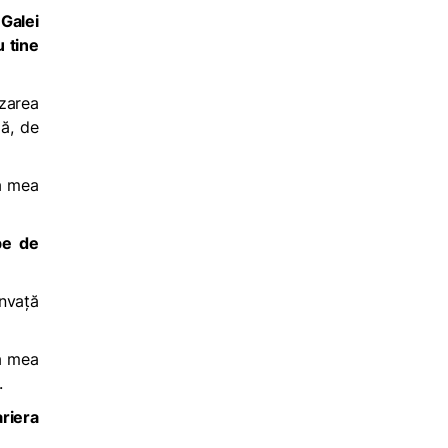
Galei
u tine
izarea
pă, de
ma mea
pe de
învață
ca mea
.
ariera