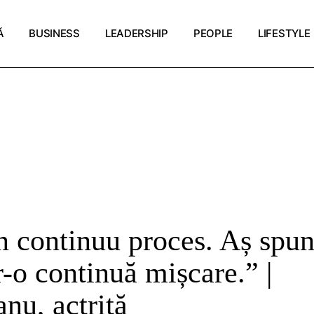
Ă
BUSINESS
LEADERSHIP
PEOPLE
LIFESTYLE
Antreprenoriat
Carieră
Cover stories
Travel
Start-up Stories
Cultura muncii
Interviuri
Artă și cult
Markday
Decizii și mindset
Dialoguri
Eveniment
Antreprenoriat
Carieră
Cover stories
Travel
Ambasadori
Sănătate și
Start-up Stories
Cultura muncii
Interviuri
Artă și cult
Voci emergente
Food and c
Markday
Decizii și mindset
Dialoguri
Eveniment
Care
Ambasadori
Sănătate și
Living
Voci emergente
Food and c
Fashion/Sty
Care
n continuu proces. Aș spu
Living
r-o continuă mișcare.” |
Fashion/Sty
nu, actriță