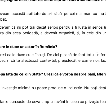
 Aveam această abilitate de a-i sâcâi pe cei mai mari cu mul
mbat.
eram că nu pot trăi decât serios pentru a fi luată în serios (
ra din acea perioadă, a devenit organică, și, în cele din 
care le duce un actor în România?
d ca le duce cu el însuși. De aici pleacă de fapt totul. În for
 decizi că te afectează contextul, prejudecățile oamenilor, la
opa față de cel din State? Crezi că e vorba despre bani, talen
. O investiție minimă nu poate produce o industrie. Nu poți dep
itanie cunoaște de ceva timp un avânt în ceea ce privește teat