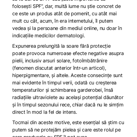
folosești SPF”, dar, multă lume nu știe concret de
ce este un produs atât de pomenit, cu atât mai
mult cu cât, acum, în era internetului, îl putem
vedea și la persoane din mediul online, nu doar în
indicațiile medicilor dermatologi.
Expunerea prelungită la soare fără protecție
poate provoca numeroase efecte negative asupra
pielii, inclusiv arsuri solare, fotoîmbătrânire
(fenomen discutat anterior într-un articol),
hiperpigmentare, și altele. Aceste consecințe sunt
mai evidente în timpul verii, odată cu creșterea
temperaturilor și schimbarea garderobei, însă
radiațiile ultraviolete au același potențial dăunător
și în timpul sezonului rece, chiar dacă nu le simțim
direct în mod la fel de intens.
Tocmai din aceste motive, este esențial să știm cu
putem să ne protejăm pielea și care este rolul pe