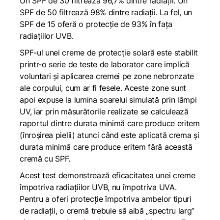
Un SPF de 30 filtrează 96,7% dintre radiații. Un
SPF de 50 filtrează 98% dintre radiații. La fel, un
SPF de 15 oferă o protecție de 93% în fața
radiațiilor UVB.
SPF-ul unei creme de protecție solară este stabilit
printr-o serie de teste de laborator care implică
voluntari și aplicarea cremei pe zone nebronzate
ale corpului, cum ar fi fesele. Aceste zone sunt
apoi expuse la lumina soarelui simulată prin lămpi
UV, iar prin măsurătorile realizate se calculează
raportul dintre durata minimă care produce eritem
(înroșirea pielii) atunci când este aplicată crema și
durata minimă care produce eritem fără această
cremă cu SPF.
Acest test demonstrează eficacitatea unei creme
împotriva radiațiilor UVB, nu împotriva UVA.
Pentru a oferi protecție împotriva ambelor tipuri
de radiații, o cremă trebuie să aibă „spectru larg”