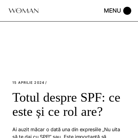
Skip
to
the
content
15 APRILIE 2024
Totul despre SPF: ce
este și ce rol are?
Ai auzit măcar o dată una din expresiile „Nu uita
să te dai cu SPF!” sau „Este importantă să