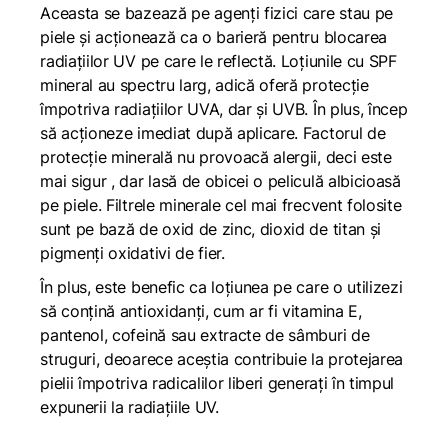
Aceasta se bazează pe agenți fizici care stau pe
piele și acționează ca o barieră pentru blocarea
radiațiilor UV pe care le reflectă. Loțiunile cu SPF
mineral au spectru larg, adică oferă protecție
împotriva radiațiilor UVA, dar și UVB. În plus, încep
să acționeze imediat după aplicare. Factorul de
protecție minerală nu provoacă alergii, deci este
mai sigur , dar lasă de obicei o peliculă albicioasă
pe piele. Filtrele minerale cel mai frecvent folosite
sunt pe bază de oxid de zinc, dioxid de titan și
pigmenți oxidativi de fier.
În plus, este benefic ca loțiunea pe care o utilizezi
să conțină antioxidanți, cum ar fi vitamina E,
pantenol, cofeină sau extracte de sâmburi de
struguri, deoarece aceștia contribuie la protejarea
pielii împotriva radicalilor liberi generați în timpul
expunerii la radiațiile UV.