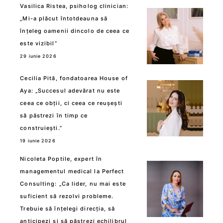
Vasilica Ristea, psiholog clinician:
„Mi-a plăcut întotdeauna să
înțeleg oamenii dincolo de ceea ce
este vizibil”
29 iunie 2026
Cecilia Pită, fondatoarea House of
Aya: „Succesul adevărat nu este
ceea ce obții, ci ceea ce reușești
să păstrezi în timp ce
construiești.”
19 iunie 2026
Nicoleta Poptile, expert în
managementul medical la Perfect
Consulting: „Ca lider, nu mai este
suficient să rezolvi probleme.
Trebuie să înțelegi direcția, să
anticipezi și să păstrezi echilibrul