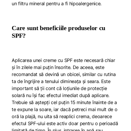
un filtru mineral pentru a fi hipoalergenice.
Care sunt beneficiile produselor cu
SPF?
Aplicarea unei creme cu SPF este necesară chiar
și în zilele mai puțin însorite. De aceea, este
recomandat să devină un obicei, similar cu rutina
ta de îngrijire a tenului dimineața și seara. Este
important să ții cont că loțiunile de protecție
solară nu își fac efectul imediat după aplicare.
Trebuie să aștepți cel puțin 15 minute înainte de a
te expune la soare, iar dacă petreci mai mult de o
oră la plajă, nu uita să reaplici crema, deoarece
efectul SPF-ului este activ doar pentru o perioadă
limitată de timp. În plus, intrarea în apă sau