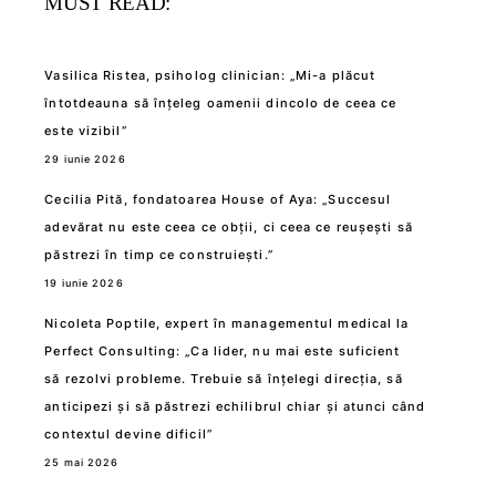
MUST READ:
Vasilica Ristea, psiholog clinician: „Mi-a plăcut
întotdeauna să înțeleg oamenii dincolo de ceea ce
este vizibil”
29 iunie 2026
Cecilia Pită, fondatoarea House of Aya: „Succesul
adevărat nu este ceea ce obții, ci ceea ce reușești să
păstrezi în timp ce construiești.”
19 iunie 2026
Nicoleta Poptile, expert în managementul medical la
Perfect Consulting: „Ca lider, nu mai este suficient
să rezolvi probleme. Trebuie să înțelegi direcția, să
anticipezi și să păstrezi echilibrul chiar și atunci când
contextul devine dificil”
25 mai 2026