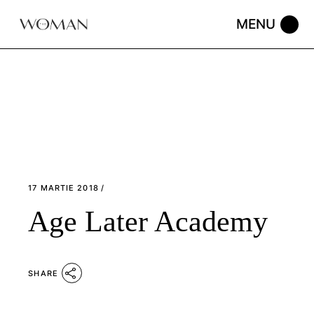
Skip
to
the
content
17 MARTIE 2018
Age Later Academy
SHARE