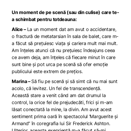
Un moment de pe scenă (sau din culise) care te-
a schimbat pentru totdeauna:
Alice –
La un moment dat am avut o accidentare,
o fractură de metatarsian în sala de balet, care m-
a făcut să prețuiesc viața și cariera mult mai mult.
Am înțeles atunci că nu prețuiesc îndeajuns ceea
ce avem deja, am înțeles că fiecare minut în care
sunt bine și pot urca pe scenă să ofer emoție
publicului este extrem de prețios.
Marina –
Să fiu pe scenă și să simt că nu mai sunt
acolo, că levitez. Un fel de transcendență.
Această stare a venit când am dat drumul la
control, la orice fel de prejudecăti, frici și m-am
lăsat conectată la mine, la divin. Am avut acest
sentiment prima oară în spectacolul ‘Marguerite și
Armand” în coregrafia lui Sir Frederick Ashton.
Ulterior, aceasta exeprientă m-a făcut să-mi