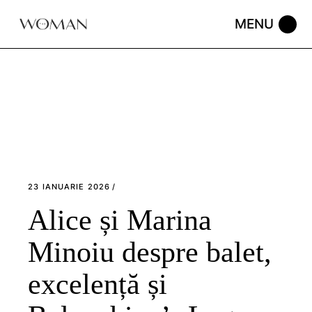
Skip
to
the
content
23 IANUARIE 2026
Alice și Marina
Minoiu despre balet,
excelență și