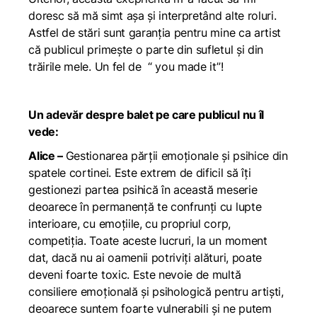
doresc să mă simt așa și interpretând alte roluri.
Astfel de stări sunt garanția pentru mine ca artist
că publicul primește o parte din sufletul și din
trăirile mele. Un fel de “ you made it”!
Un adevăr despre balet pe care publicul nu îl
vede:
Alice –
Gestionarea părții emoționale și psihice din
spatele cortinei. Este extrem de dificil să îți
gestionezi partea psihică în această meserie
deoarece în permanență te confrunți cu lupte
interioare, cu emoțiile, cu propriul corp,
competiția. Toate aceste lucruri, la un moment
dat, dacă nu ai oamenii potriviți alături, poate
deveni foarte toxic. Este nevoie de multă
consiliere emoțională și psihologică pentru artiști,
deoarece suntem foarte vulnerabili și ne putem