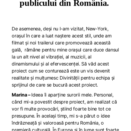
publicului din România.
De asemenea, deși nu l-am vizitat, New-York,
orașul în care a luat naștere acest stil, unde am
filmat și noi trailerul care promovează această
gală, rămâne pentru mine orașul care duce dansul
la un alt nivel al vibrației, al muzicii, al
dinamismului și al efervescenței. Să văd acest
proiect cum se conturează este un vis devenit
realitate și mulțumesc Divinității pentru echipa și
sprijinul de care se bucură acest proiect.
Marina –
Ideea îi aparține surorii mele. Personal,
când mi-a povestit despre proiect, am realizat că
vor fi multe provocări, știind foarte bine tot ce
presupune. În același timp, mi s-a părut o idee
îndrăzneață și valoroasă pentru România, o
premieră culturală. În Europa și în lume sunt foarte