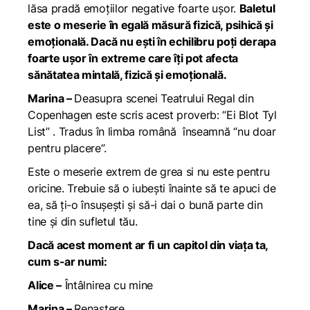
lăsa pradă emoțiilor negative foarte ușor.
Baletul
este o meserie în egală măsură fizică, psihică și
emoțională. Dacă nu ești în echilibru poți derapa
foarte ușor în extreme care îți pot afecta
sănătatea mintală, fizică și emoțională.
Marina –
Deasupra scenei Teatrului Regal din
Copenhagen este scris acest proverb: “Ei Blot Tyl
List” . Tradus în limba română înseamnă “nu doar
pentru placere”.
Este o meserie extrem de grea si nu este pentru
oricine. Trebuie să o iubești înainte să te apuci de
ea, să ți-o însușești și să-i dai o bună parte din
tine și din sufletul tău.
Dacă acest moment ar fi un capitol din viața ta,
cum s-ar numi:
Alice –
Întâlnirea cu mine
Marina –
Renaștere