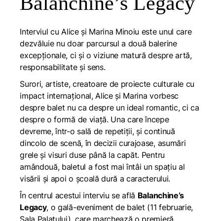
Balanchine’s Legacy
Interviul cu Alice și Marina Minoiu este unul care
dezvăluie nu doar parcursul a două balerine
excepționale, ci și o viziune matură despre artă,
responsabilitate și sens.
Surori, artiste, creatoare de proiecte culturale cu
impact internațional, Alice și Marina vorbesc
despre balet nu ca despre un ideal romantic, ci ca
despre o formă de viață. Una care începe
devreme, într-o sală de repetiții, și continuă
dincolo de scenă, în decizii curajoase, asumări
grele și visuri duse până la capăt. Pentru
amândouă, baletul a fost mai întâi un spațiu al
visării și apoi o școală dură a caracterului.
În centrul acestui interviu se află
Balanchine’s
Legacy
, o gală-eveniment de balet (11 februarie,
Sala Palatului), care marchează o premieră