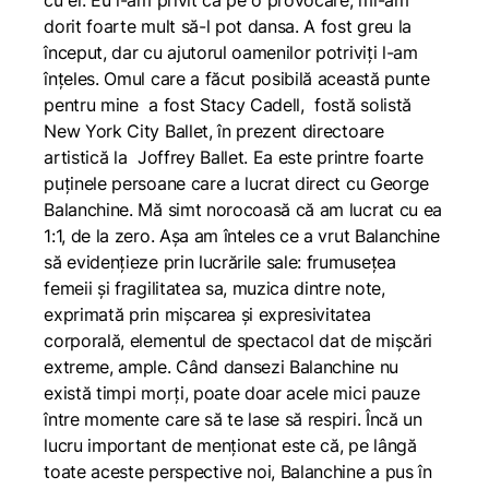
cu el. Eu l-am privit ca pe o provocare, mi-am
dorit foarte mult să-l pot dansa. A fost greu la
început, dar cu ajutorul oamenilor potriviți l-am
înțeles. Omul care a făcut posibilă această punte
pentru mine a fost Stacy Cadell, fostă solistă
New York City Ballet, în prezent directoare
artistică la Joffrey Ballet. Ea este printre foarte
puținele persoane care a lucrat direct cu George
Balanchine. Mă simt norocoasă că am lucrat cu ea
1:1, de la zero. Așa am înteles ce a vrut Balanchine
să evidențieze prin lucrările sale: frumusețea
femeii și fragilitatea sa, muzica dintre note,
exprimată prin mișcarea și expresivitatea
corporală, elementul de spectacol dat de mișcări
extreme, ample. Când dansezi Balanchine nu
există timpi morți, poate doar acele mici pauze
între momente care să te lase să respiri. Încă un
lucru important de menționat este că, pe lângă
toate aceste perspective noi, Balanchine a pus în