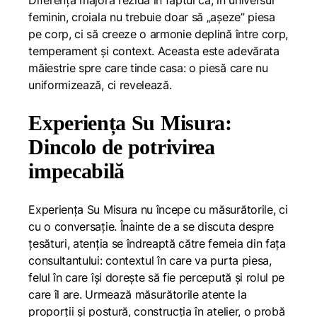
Diferența majoră rezidă în faptul că, în universul
feminin, croiala nu trebuie doar să „așeze” piesa
pe corp, ci să creeze o armonie deplină între corp,
temperament și context. Aceasta este adevărata
măiestrie spre care tinde casa: o piesă care nu
uniformizează, ci revelează.
Experiența Su Misura:
Dincolo de potrivirea
impecabilă
Experiența Su Misura nu începe cu măsurătorile, ci
cu o conversație. Înainte de a se discuta despre
țesături, atenția se îndreaptă către femeia din fața
consultantului: contextul în care va purta piesa,
felul în care își dorește să fie percepută și rolul pe
care îl are. Urmează măsurătorile atente la
proporții și postură, construcția în atelier, o probă