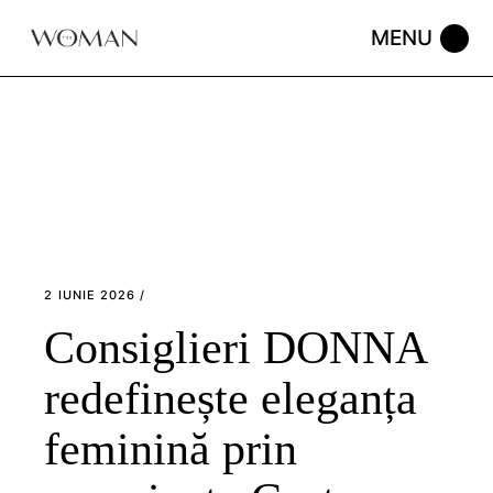
Skip
to
the
content
2 IUNIE 2026
Consiglieri DONNA
redefinește eleganța
feminină prin