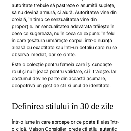
autoritate trebuie să păstreze o anumită suplețe,
să nu devină armură, ci alură. Autoritatea vine din
croială, în timp ce senzualitatea vine din
proporție. Iar senzualitatea adevărată trăiește în
ceea ce sugerează, nu în ceea ce expune: în felul
în care țesătura urmărește corpul, într-o nuanță
aleasă cu exactitate sau într-un detaliu care nu se
observă imediat, dar se simte.
Este o colecție pentru femeia care își cunoaște
rolul și nu îl joacă pentru validare, ci îl trăiește. Iar
costumul devine parte din această asumare,
deopotrivă un gest de stil și unul de identitate.
Definirea stilului în 30 de zile
Într-o lume în care aproape orice poate fi ales într-
o clipă, Maison Consiglieri crede că stilul autentic