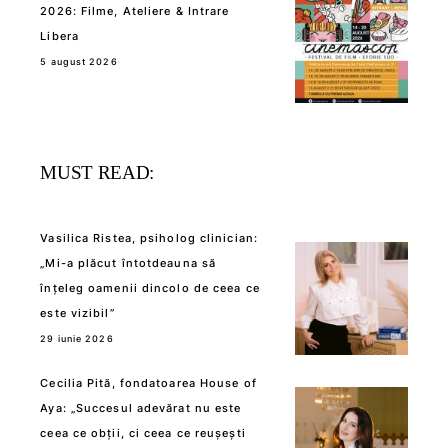
2026: Filme, Ateliere & Intrare
Libera
5 august 2026
MUST READ:
Vasilica Ristea, psiholog clinician:
„Mi-a plăcut întotdeauna să
înțeleg oamenii dincolo de ceea ce
este vizibil”
29 iunie 2026
Cecilia Pită, fondatoarea House of
Aya: „Succesul adevărat nu este
ceea ce obții, ci ceea ce reușești