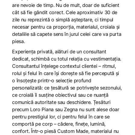
are nevoie de timp. Nu de mult, doar de suficient
cât să fie gândit corect. Cele aproximativ 30 de
zile nu reprezintă o simplă așteptare, ci timpul
necesar pentru ca proporția, materialul, croiala și
detaliile să capete sens în jurul celei care va purta
piesa.
Experiența privată, alături de un consultant
dedicat, schimbă cu totul relația cu vestimentația.
Consultantul înțelege contextul clientei – ritmul,
rolul și felul în care își dorește să fie percepută și
o însoțește printr-o selecție profund
personalizată: ce țesătură se potrivește sezonului,
ce croială îi susține obiectivul sau ce nuanță
comunică autoritate sau deschidere. Țesături
precum Loro Piana sau Zegna nu sunt alese doar
pentru prestigiul lor, ci pentru felul în care se
comportă pe corp – cădere, finețe, lumină,
confort. Într-o piesă Custom Made, materialul nu