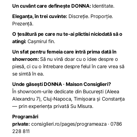
Un cuvânt care definește DONNA:
Identitate.
Eleganța, în trei cuvinte:
Discreție. Proporție.
Prezență.
O țesătură pe care nu te-ai plictisi niciodată să o
atingi:
Cașmirul fin.
Un sfat pentru femeia care intră prima dată în
showroom:
Să nu vină doar cu o idee despre o
piesă, ci cu o întrebare despre felul în care vrea să
se simtă în ea.
Unde găsești DONNA · Maison Consiglieri?
În showroom-urile dedicate din București (Aleea
Alexandru 7), Cluj-Napoca, Timișoara și Constanța
— prin experiența privată Su Misura.
Programări
private:
consiglieri.ro/pages/programeaza · 0786
228 811