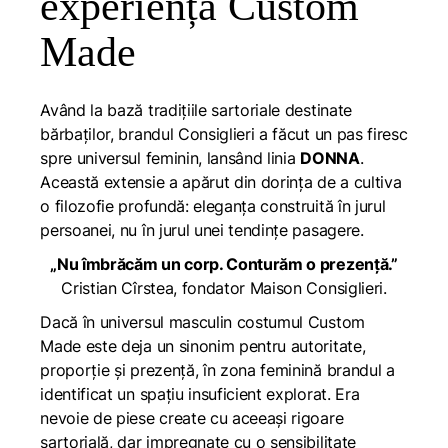
experiența Custom
Made
Având la bază tradițiile sartoriale destinate
bărbaților, brandul Consiglieri a făcut un pas firesc
spre universul feminin, lansând linia
DONNA
.
Această extensie a apărut din dorința de a cultiva
o filozofie profundă: eleganța construită în jurul
persoanei, nu în jurul unei tendințe pasagere.
„Nu îmbrăcăm un corp. Conturăm o prezență.”
Cristian Cîrstea, fondator Maison Consiglieri
.
Dacă în universul masculin costumul
Custom
Made
este deja un sinonim pentru autoritate,
proporție și prezență, în zona feminină brandul a
identificat un spațiu insuficient explorat. Era
nevoie de piese create cu aceeași rigoare
sartorială, dar impregnate cu o sensibilitate