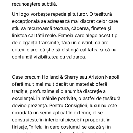
recunoaștere subtilă.
Un logo vorbește repede și tuturor. O țesătură
excepțională se adresează mai discret celor care
știu să recunoască textura, căderea, finețea și
liniștea calității reale. Femeia care alege acest tip
de eleganță transmite, fără un cuvânt, că are
criterii clare, că știe să distingă calitatea și că nu
confundă vizibilitatea cu valoarea.
Case precum Holland & Sherry sau Ariston Napoli
oferă mult mai mult decât un material: oferă
tradiție, profunzime și o anumită discreție a
excelenței. În mâinile potrivite, o astfel de țesătură
devine prezență. Pentru Consiglieri, luxul nu este
niciodată un semn aplicat în exterior, el se
construiește în interiorul piesei: în proporții, în
finisaje, în felul în care costumul se așază și în