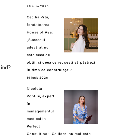
29 iunie 2026
Cecilia Pită,
fondatoarea
House of Aya:
„Succesul
adevărat nu
este ceea ce
i
obții, ci ceea ce reușești să păstrezi
mind?
în timp ce construiești.”
19 iunie 2026
Nicoleta
Poptile, expert
în
managementul
medical la
Perfect
Consulting: „Ca lider, nu mai este