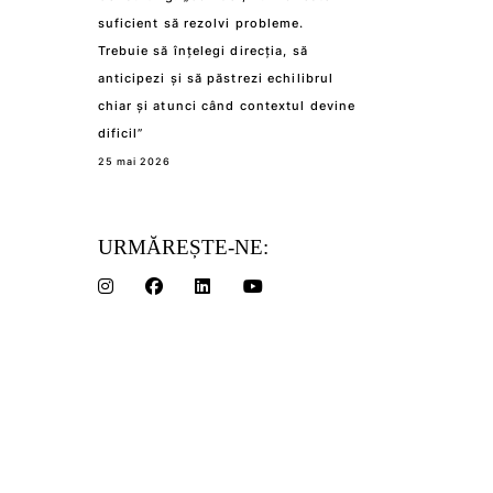
suficient să rezolvi probleme.
Trebuie să înțelegi direcția, să
anticipezi și să păstrezi echilibrul
chiar și atunci când contextul devine
dificil”
25 mai 2026
URMĂREȘTE-NE: