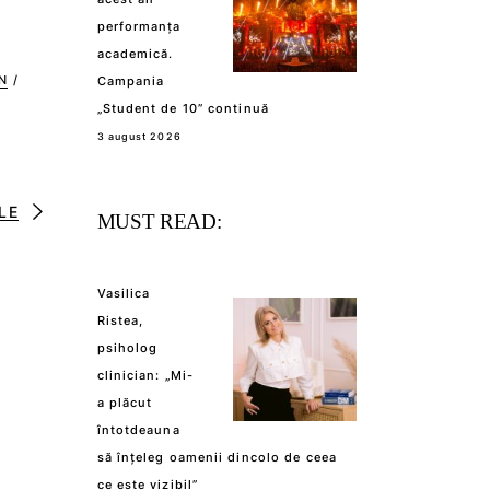
performanța
academică.
N
/
Campania
„Student de 10” continuă
3 august 2026
LE
MUST READ:
Vasilica
Ristea,
psiholog
clinician: „Mi-
a plăcut
întotdeauna
să înțeleg oamenii dincolo de ceea
ce este vizibil”