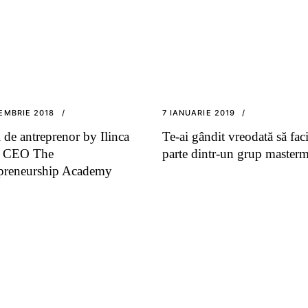
EMBRIE 2018
7 IANUARIE 2019
 de antreprenor by Ilinca
Te-ai gândit vreodată să fac
, CEO The
parte dintr-un grup master
preneurship Academy