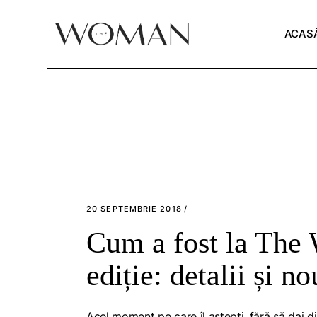
Skip
to
the
ACAS
content
20 SEPTEMBRIE 2018
Cum a fost la The 
ediție: detalii și no
Acel moment pe care îl aștepți, fără să dai din