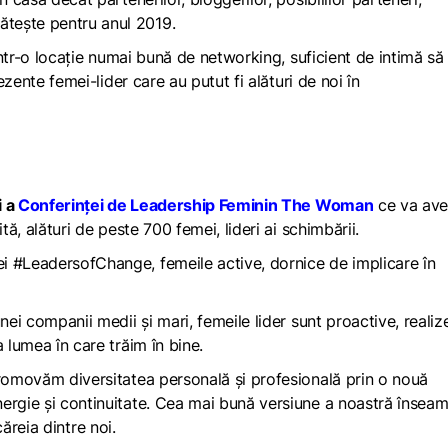
tește pentru anul 2019.
ntr-o locație numai bună de networking, suficient de intimă să
ezente femei-lider care au putut fi alături de noi în
i a
Conferinței de Leadership Feminin The Woman
ce va ave
tă, alături de peste 700 femei, lideri ai schimbării.
i
#
LeadersofChange
, femeile active,
dornice de implicare în
nei companii medii și mari, femeile lider sunt proactive, reali
 lumea în care trăim în bine.
promovăm diversitatea personală și profesională prin o nouă
ergie și continuitate. Cea mai bună versiune a noastră însea
ecăreia dintre noi.