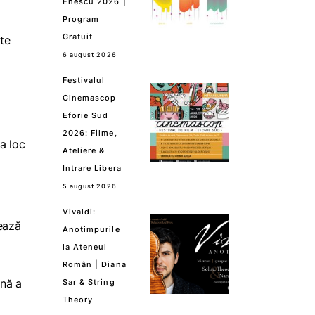
Enescu 2026 |
Program
Gratuit
 te
6 august 2026
Festivalul
Cinemascop
Eforie Sud
2026: Filme,
a loc
Ateliere &
Intrare Libera
5 august 2026
Vivaldi:
zează
Anotimpurile
la Ateneul
Român | Diana
mnă a
Sar & String
Theory