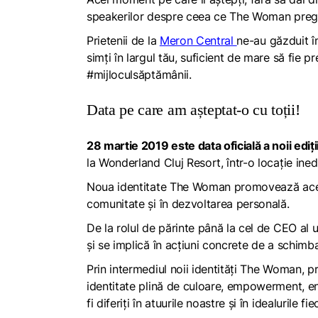
speakerilor despre ceea ce The Woman pregă
Prietenii de la
Meron Central
ne-au găzduit î
simți în largul tău, suficient de mare să fie pr
#mijloculsăptămânii.
Data pe care am așteptat-o cu toții!
28 martie 2019 este data oficială a noii ediți
la Wonderland Cluj Resort, într-o locație inedi
Noua identitate The Woman promovează ace
comunitate și în dezvoltarea personală.
De la rolul de părinte până la cel de CEO al u
și se implică în acțiuni concrete de a schimba
Prin intermediul noii identități The Woman, 
identitate plină de culoare, empowerment, en
fi diferiți în atuurile noastre și în idealurile fi