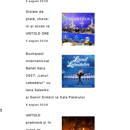
5 august 2026
Sistem de
plată, check-
in și acces la
UNTOLD ONE
5 august 2026
Bucharest
International
Ballet Gala
2027: „Lacul
Lebedelor” cu
Iana Salenko
și Daniil Simkin la Sala Palatului
4 august 2026
t
UNTOLD
premiază și în
acest an