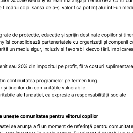
iciilor Sociale Bethany își reafirmă angajamentul de a contribui 
fiecărui copil șansa de a-și valorifica potențialul într-un med
6
rate de protecție, educație și sprijin destinate copiilor și tiner
any își consolidează parteneriatele cu organizații și companii c
ită un mediu sigur, incluziv și favorabil dezvoltării. Implicare
nit sau 20% din impozitul pe profit, fără costuri suplimentare
sțin continuitatea programelor pe termen lung.
 și tinerilor din comunitățile vulnerabile.
itabile ale fundației, ca expresie a responsabilității sociale
 unește comunitatea pentru viitorul copiilor
astel se anunță a fi un moment de referință pentru comunitat