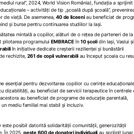
ediul rural”, 2024, World Vision România), fundația a sprijinit 
ucaționale – activități de tip „școală după școală”, prevenire
ilor de viață. De asemenea,
40 de liceeni
au beneficiat de pro
nd și burse pentru continuarea studiilor la Iași.
tatea mintală a copiilor, alături de o rețea de parteneri de la 
at pilotarea programului
EMBRACE
în
10 școli
din Iași, Vaslui și
rabili
în inițiative dedicate creșterii rezilienței și bunăstării
de rechizite,
261 de copii vulnerabili
au început școala cu res
ne esențial pentru dezvoltarea copiilor cu cerințe educațional
 cu dizabilități, au beneficiat de servicii terapeutice în centrele 
le acestora au beneficiat de programe de educație parentală,
a un mediu familial mai stabil și incluziv.
este posibil datorită solidarității comunității, generozității
re. În 2025,
peste 600 de donatori individuali
au sprijinit lunar