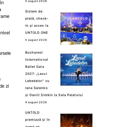
5 august 2026
în
a
Sistem de
grame
plată, check-
in și acces la
nivel
UNTOLD ONE
5 august 2026
ursele
Bucharest
International
Ballet Gala
2027: „Lacul
e
Lebedelor” cu
de zi
Iana Salenko
și Daniil Simkin la Sala Palatului
4 august 2026
UNTOLD
premiază și în
acest an