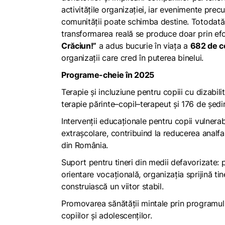
activitățile organizației, iar evenimente pre
comunității poate schimba destine. Totodată
transformarea reală se produce doar prin ef
Crăciun!”
a adus bucurie în viața a
682 de c
organizații care cred în puterea binelui.
Programe-cheie în 2025
Terapie și incluziune pentru copiii cu dizabil
terapie părinte–copil–terapeut și 176 de ședi
Intervenții educaționale pentru copii vulnerab
extrașcolare, contribuind la reducerea analf
din România.
Suport pentru tineri din medii defavorizate: p
orientare vocațională, organizația sprijină tine
construiască un viitor stabil.
Promovarea sănătății mintale prin programul 
copiilor și adolescenților.