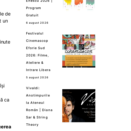
Enescu 2026 |
Program
ile de
Gratuit
t un
6 august 2026
Festivalul
Cinemascop
inute
Eforie Sud
2026: Filme,
Ateliere &
Intrare Libera
5 august 2026
își
Vivaldi:
Anotimpurile
lă ca
la Ateneul
Român | Diana
Sar & String
Theory
ecerea