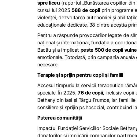
spre liceu
(raportul „Bunăstarea copiilor din m
cursul lui 2025
588 de copii
prin programe ed
violenței, dezvoltarea autonomiei și abilităț
educaționale dedicate, 38 dintre aceștia primi
Pentru a răspunde provocărilor legate de sănă
național și internațional, fundația a coordon
Bacău și a implicat
peste 500 de copii vulne
emoționale. Totodată, prin campania anuală 
necesare.
Terapie și sprijin pentru copii și familii
Accesul timpuriu la servicii terapeutice rămâ
speciale. În 2025,
76 de copii
, inclusiv copii
Bethany din Iași și Târgu Frumos, iar familii
consiliere și sprijin psihosocial, contribuind l
Puterea comunității
Impactul Fundației Serviciilor Sociale Bethany 
donatorilor și implicării companiilor partene