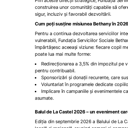
Prin aceste direcții strategice, Fundația Serv
construirea unor comunități capabile să ofere 
sigur, incluziv și favorabil dezvoltării.
Cum poți susține misiunea Bethany în 202
Pentru a continua dezvoltarea serviciilor integ
vulnerabili, Fundația Serviciilor Sociale Beth
împărtășesc aceeași viziune: fiecare copil mer
poate lua mai multe forme:
Redirecționarea a 3,5% din impozitul pe ve
pentru contribuabil.
Sponsorizări și donații recurente, care su
Voluntariat în programele dedicate copiilor
Implicare în campaniile și evenimentele car
asumate.
Balul de La Castel 2026 – un eveniment care
Ediția din septembrie 2026 a Balului de La C