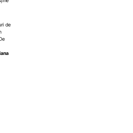
sține
e
uri de
n
 De
iana