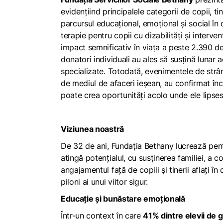
evidențiind principalele categorii de copii, ti
parcursul educațional, emoțional și social în
terapie pentru copii cu dizabilități și interv
impact semnificativ în viața a peste 2.390 d
donatori individuali au ales să susțină lunar ac
specializate. Totodată, evenimentele de strâ
de mediul de afaceri ieșean, au confirmat înc
poate crea oportunități acolo unde ele lipses
Viziunea noastră
De 32 de ani, Fundația Bethany lucrează pentru 
atingă potențialul, cu susținerea familiei, a 
angajamentul față de copiii și tinerii aflați î
piloni ai unui viitor sigur.
Educație și bunăstare emoțională
Într-un context în care
41% dintre elevii de g