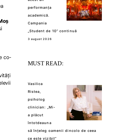
ea
performanța
academică.
 Moș
Campania
i
„Student de 10” continuă
3 august 2026
de co-
MUST READ:
ități
levii
Vasilica
Ristea,
psiholog
clinician: „Mi-
a plăcut
întotdeauna
să înțeleg oamenii dincolo de ceea
ce este vizibil”