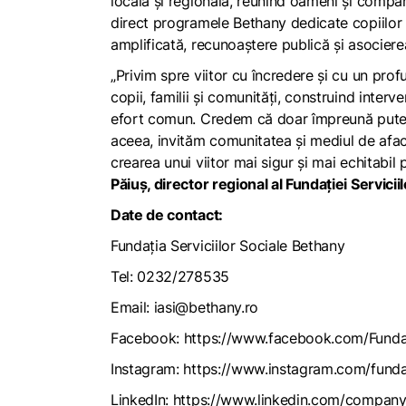
locală și regională, reunind oameni și compan
direct programele Bethany dedicate copiilor vul
amplificată, recunoaștere publică și asocier
„Privim spre viitor cu încredere și cu un pro
copii, familii și comunități, construind inter
efort comun. Credem că doar împreună putem 
aceea, invităm comunitatea și mediul de afacer
crearea unui viitor mai sigur și mai echitabil p
Păiuș, director regional al Fundației Servici
Date de contact:
Fundația Serviciilor Sociale Bethany
Tel: 0232/278535
Email:
iasi@bethany.ro
Facebook:
https://www.facebook.com/Funda
Instagram:
https://www.instagram.com/funda
LinkedIn:
https://www.linkedin.com/company