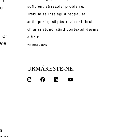
la
suficient să rezolvi probleme.
iu
Trebuie să înțelegi direcția, să
anticipezi și să păstrezi echilibrul
chiar și atunci când contextul devine
ilor
dificil”
are
25 mai 2026
a
URMĂREȘTE-NE:
ea