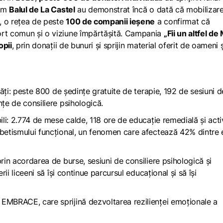
cum
Balul de La Castel
au demonstrat încă o dată că mobilizar
, o rețea de peste
100 de companii ieșene
a confirmat că
ort comun și o viziune împărtășită. Campania
„Fii un altfel de
opii
, prin donații de bunuri și sprijin material oferit de oameni ș
ități: peste 800 de ședințe gratuite de terapie, 192 de sesiuni 
nțe de consiliere psihologică.
ili: 2.774 de mese calde, 118 ore de educație remedială și activ
abetismului funcțional, un fenomen care afectează 42% dintre e
rin acordarea de burse, sesiuni de consiliere psihologică și
rii liceeni să își continue parcursul educațional și să își
EMBRACE, care sprijină dezvoltarea rezilienței emoționale a