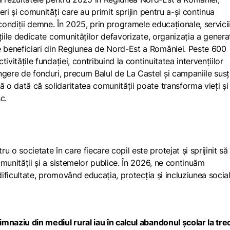
neri și comunități care au primit sprijin pentru a-și continua
 condiții demne. În 2025, prin programele educaționale, servici
ențiile dedicate comunităților defavorizate, organizația a genera
e beneficiari din Regiunea de Nord-Est a României. Peste 600
tivitățile fundației, contribuind la continuitatea intervențiilor
ngere de fonduri, precum Balul de La Castel și campaniile susț
ă o dată că solidaritatea comunității poate transforma vieți și
c.
o societate în care fiecare copil este protejat și sprijinit să 
comunității și a sistemelor publice. În 2026, ne continuăm
n dificultate, promovând educația, protecția și incluziunea socia
imnaziu din mediul rural iau în calcul abandonul școlar la tr