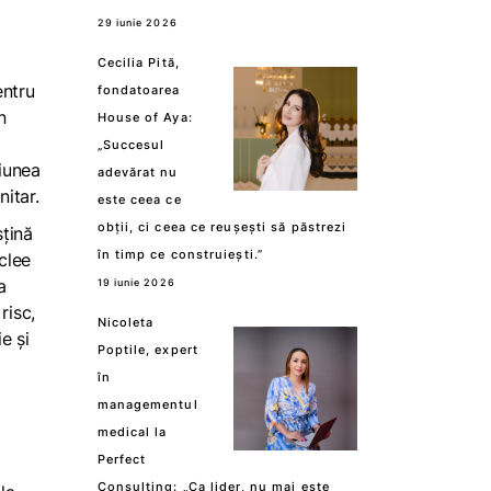
29 iunie 2026
Cecilia Pită,
entru
fondatoarea
n
House of Aya:
„Succesul
giunea
adevărat nu
nitar.
este ceea ce
obții, ci ceea ce reușești să păstrezi
sțină
în timp ce construiești.”
uclee
a
19 iunie 2026
risc,
Nicoleta
e și
Poptile, expert
în
managementul
medical la
Perfect
Consulting: „Ca lider, nu mai este