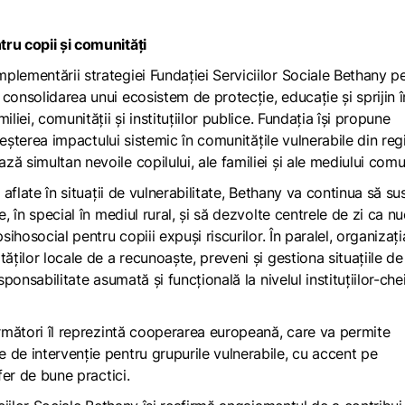
ru copii și comunități
plementării strategiei Fundației Serviciilor Sociale Bethany p
consolidarea unui ecosistem de protecție, educație și sprijin î
liei, comunității și instituțiilor publice. Fundația își propune
creșterea impactului sistemic în comunitățile vulnerabile din re
ă simultan nevoile copilului, ale familiei și ale mediului comu
 aflate în situații de vulnerabilitate, Bethany va continua să su
, în special în mediul rural, și să dezvolte centrele de zi ca n
sihosocial pentru copiii expuși riscurilor. În paralel, organizați
ăților locale de a recunoaște, preveni și gestiona situațiile de 
ponsabilitate asumată și funcțională la nivelul instituțiilor-chei
următori îl reprezintă cooperarea europeană, care va permite
 de intervenție pentru grupurile vulnerabile, cu accent pe
sfer de bune practici.