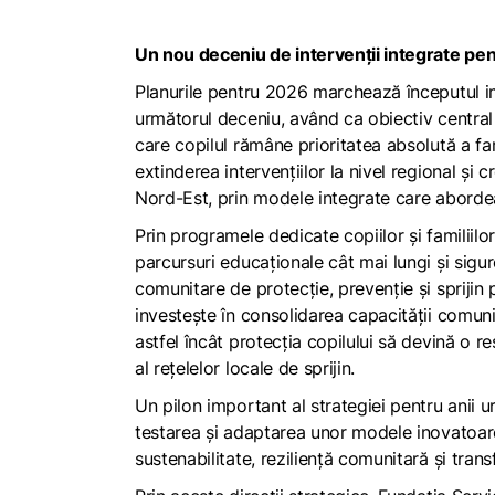
Un nou deceniu de intervenții integrate pent
Planurile pentru 2026 marchează începutul im
următorul deceniu, având ca obiectiv central 
care copilul rămâne prioritatea absolută a fami
extinderea intervențiilor la nivel regional și 
Nord-Est, prin modele integrate care abordeaz
Prin programele dedicate copiilor și familiilor
parcursuri educaționale cât mai lungi și sigure
comunitare de protecție, prevenție și sprijin p
investește în consolidarea capacității comunit
astfel încât protecția copilului să devină o res
al rețelelor locale de sprijin.
Un pilon important al strategiei pentru anii 
testarea și adaptarea unor modele inovatoare
sustenabilitate, reziliență comunitară și tran