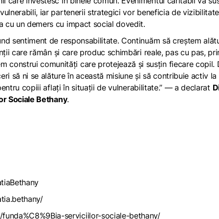
ii care investesc în binele comun. Evenimentul caritabil va su
nerabili, iar partenerii strategici vor beneficia de vizibilitat
ea cu un demers cu impact social dovedit.
fund sentiment de responsabilitate. Continuăm să creștem alăt
venții care rămân și care produc schimbări reale, pas cu pas, pri
construi comunități care protejează și susțin fiecare copil.
i să ni se alăture în această misiune și să contribuie activ la
entru copiii aflați în situații de vulnerabilitate.” — a declarat
D
ilor Sociale Bethany
.
tiaBethany
tia.bethany/
/funda%C8%9Bia-serviciilor-sociale-bethany/