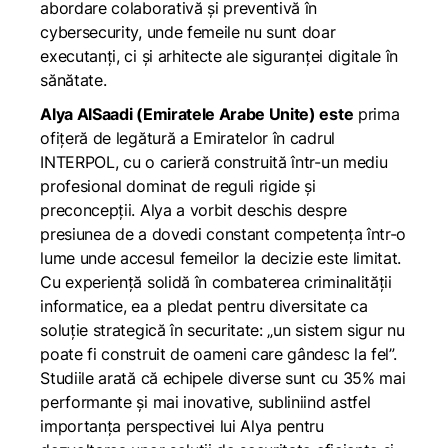
abordare colaborativă și preventivă în
cybersecurity, unde femeile nu sunt doar
executanți, ci și arhitecte ale siguranței digitale în
sănătate.
Alya AlSaadi (Emiratele Arabe Unite) este
prima
ofițeră de legătură a Emiratelor în cadrul
INTERPOL, cu o carieră construită într-un mediu
profesional dominat de reguli rigide și
preconcepții. Alya a vorbit deschis despre
presiunea de a dovedi constant competența într-o
lume unde accesul femeilor la decizie este limitat.
Cu experiență solidă în combaterea criminalității
informatice, ea a pledat pentru diversitate ca
soluție strategică în securitate: „un sistem sigur nu
poate fi construit de oameni care gândesc la fel”.
Studiile arată că echipele diverse sunt cu 35% mai
performante și mai inovative, subliniind astfel
importanța perspectivei lui Alya pentru