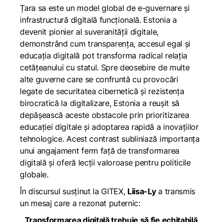
Țara sa este un model global de e-guvernare și
infrastructură digitală funcțională. Estonia a
devenit pionier al suveranității digitale,
demonstrând cum transparența, accesul egal și
educația digitală pot transforma radical relația
cetățeanului cu statul. Spre deosebire de multe
alte guverne care se confruntă cu provocări
legate de securitatea cibernetică și rezistența
birocratică la digitalizare, Estonia a reușit să
depășească aceste obstacole prin prioritizarea
educației digitale și adoptarea rapidă a inovațiilor
tehnologice. Acest contrast subliniază importanța
unui angajament ferm față de transformarea
digitală și oferă lecții valoroase pentru politicile
globale.
În discursul susținut la GITEX,
Liisa-Ly
a transmis
un mesaj care a rezonat puternic:
„Transformarea digitală trebuie să fie echitabilă,