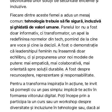
dezvoltarea unor soluții de securitate eficiente și
incluzive.
Fiecare dintre aceste femei a adus un mesaj
comun:
tehnologia trebuie să fie sigură, incluzivă
și ghidată de valori umane
. Panelul lor nu a fost
doar informativ, ci transformator, un apel la
redefinirea normelor din tech, pornind de la cine
are voce și cine ia decizii. A fost o demonstrație
că leadershipul feminin nu înseamnă doar
echilibru, ci și propunerea unor noi modele de
putere: mai empatică, mai colaborativă, mai
orientată spre soluții durabile. A fost despre
recunoaștere, reprezentare și responsabilitate.
Pentru a transforma inspirația în acțiune, te invit
să pornești cu un pas simplu: implică-te activ în
formarea viitorului digital. Poți începe prin a
participa la un curs sau un workshop despre
diversitate și incluziune în tehnologie sau, dacă ai