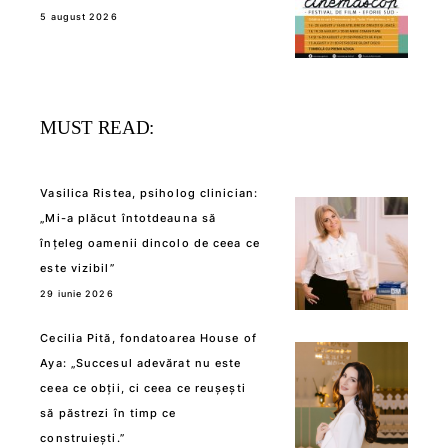
5 august 2026
MUST READ:
Vasilica Ristea, psiholog clinician:
„Mi-a plăcut întotdeauna să
înțeleg oamenii dincolo de ceea ce
este vizibil”
29 iunie 2026
Cecilia Pită, fondatoarea House of
Aya: „Succesul adevărat nu este
ceea ce obții, ci ceea ce reușești
să păstrezi în timp ce
construiești.”