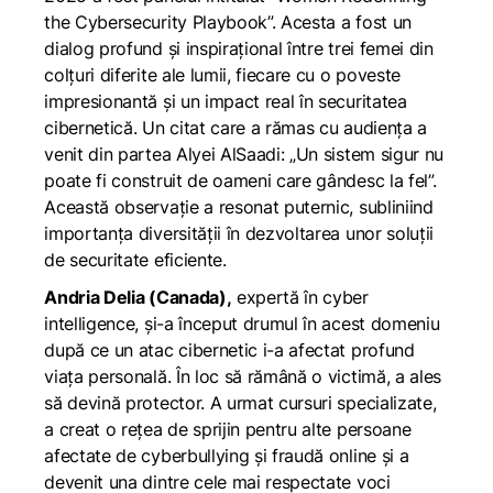
the Cybersecurity Playbook”. Acesta a fost un
dialog profund și inspirațional între trei femei din
colțuri diferite ale lumii, fiecare cu o poveste
impresionantă și un impact real în securitatea
cibernetică. Un citat care a rămas cu audiența a
venit din partea Alyei AlSaadi: „Un sistem sigur nu
poate fi construit de oameni care gândesc la fel”.
Această observație a resonat puternic, subliniind
importanța diversității în dezvoltarea unor soluții
de securitate eficiente.
Andria Delia (Canada),
expertă în cyber
intelligence, și-a început drumul în acest domeniu
după ce un atac cibernetic i-a afectat profund
viața personală. În loc să rămână o victimă, a ales
să devină protector. A urmat cursuri specializate,
a creat o rețea de sprijin pentru alte persoane
afectate de cyberbullying și fraudă online și a
devenit una dintre cele mai respectate voci