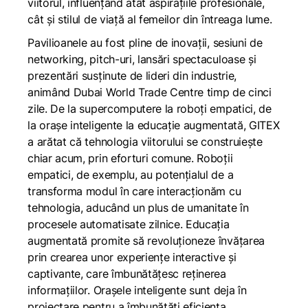
viitorul, influențând atât aspirațiile profesionale,
cât și stilul de viață al femeilor din întreaga lume.
Pavilioanele au fost pline de inovații, sesiuni de
networking, pitch-uri, lansări spectaculoase și
prezentări susținute de lideri din industrie,
animând Dubai World Trade Centre timp de cinci
zile. De la supercomputere la roboți empatici, de
la orașe inteligente la educație augmentată, GITEX
a arătat că tehnologia viitorului se construiește
chiar acum, prin eforturi comune. Roboții
empatici, de exemplu, au potențialul de a
transforma modul în care interacționăm cu
tehnologia, aducând un plus de umanitate în
procesele automatisate zilnice. Educația
augmentată promite să revoluționeze învățarea
prin crearea unor experiențe interactive și
captivante, care îmbunătățesc reținerea
informațiilor. Orașele inteligente sunt deja în
proiectare pentru a îmbunătăți eficiența