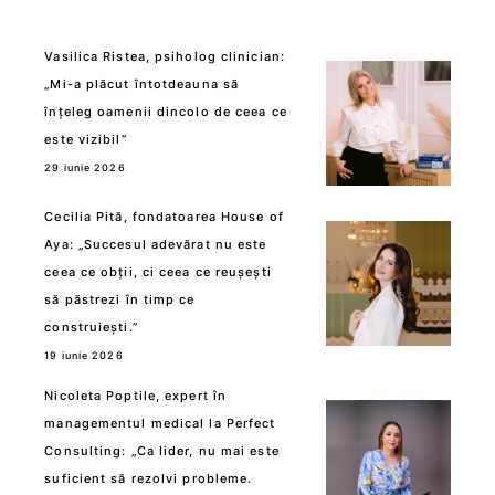
Vasilica Ristea, psiholog clinician:
„Mi-a plăcut întotdeauna să
înțeleg oamenii dincolo de ceea ce
este vizibil”
29 iunie 2026
Cecilia Pită, fondatoarea House of
Aya: „Succesul adevărat nu este
ceea ce obții, ci ceea ce reușești
să păstrezi în timp ce
construiești.”
19 iunie 2026
Nicoleta Poptile, expert în
managementul medical la Perfect
Consulting: „Ca lider, nu mai este
suficient să rezolvi probleme.