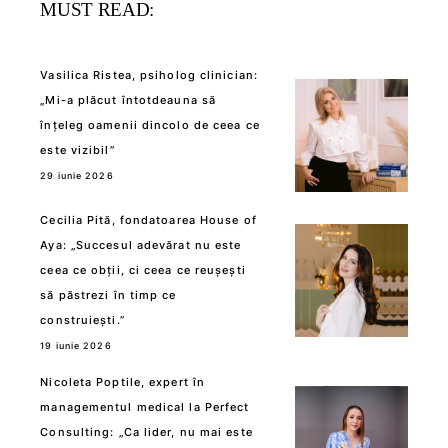
MUST READ:
Vasilica Ristea, psiholog clinician:
„Mi-a plăcut întotdeauna să
înțeleg oamenii dincolo de ceea ce
este vizibil”
29 iunie 2026
Cecilia Pită, fondatoarea House of
Aya: „Succesul adevărat nu este
ceea ce obții, ci ceea ce reușești
să păstrezi în timp ce
construiești.”
19 iunie 2026
Nicoleta Poptile, expert în
managementul medical la Perfect
Consulting: „Ca lider, nu mai este