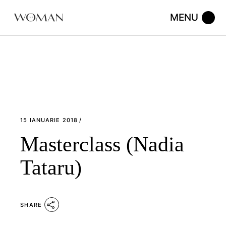
Skip
to
the
content
15 IANUARIE 2018
Masterclass (Nadia
Tataru)
SHARE