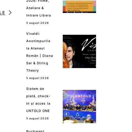
2026: Filme,
Ateliere &
LE
Intrare Libera
5 august 2026
Vivaldi:
Anotimpurile
la Ateneul
Român | Diana
Sar & String
Theory
5 august 2026
Sistem de
plată, check-
in și acces la
UNTOLD ONE
5 august 2026
Bucharest