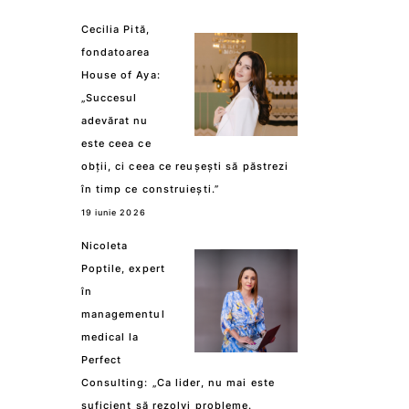
Cecilia Pită,
fondatoarea
House of Aya:
„Succesul
adevărat nu
este ceea ce
obții, ci ceea ce reușești să păstrezi
în timp ce construiești.”
19 iunie 2026
Nicoleta
Poptile, expert
în
managementul
medical la
Perfect
Consulting: „Ca lider, nu mai este
suficient să rezolvi probleme.