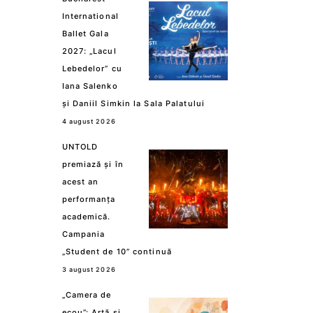
International
Ballet Gala
2027: „Lacul
Lebedelor” cu
Iana Salenko
și Daniil Simkin la Sala Palatului
4 august 2026
UNTOLD
premiază și în
acest an
performanța
academică.
Campania
„Student de 10” continuă
3 august 2026
„Camera de
ecou”: Artă și