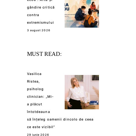
gândire critică
contra
extremismului
3 august 2026
MUST READ:
Vasilica
Ristea,
psiholog
clinician: „Mi-
a plăcut
întotdeauna
să înțeleg oamenii dincolo de ceea
ce este vizibil”
29 iunie 2026