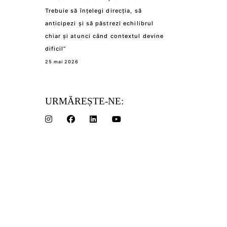
Trebuie să înțelegi direcția, să
anticipezi și să păstrezi echilibrul
chiar și atunci când contextul devine
dificil”
25 mai 2026
URMĂREȘTE-NE: