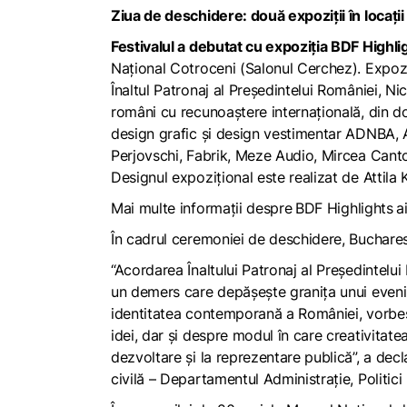
Ziua de deschidere: două expoziții în locaț
Festivalul a debutat cu expoziția BDF Highl
Național Cotroceni (Salonul Cerchez). Expozi
Înaltul Patronaj al Preşedintelui României, N
români cu recunoaştere internațională, din d
design grafic şi design vestimentar ADNBA, A
Perjovschi, Fabrik, Meze Audio, Mircea Cantor
Designul expozițional este realizat de Attila
Mai multe informații despre
BDF Highlights
a
În cadrul ceremoniei de deschidere, Buchares
“Acordarea Înaltului Patronaj al Președintelu
un demers care depășește granița unui evenim
identitatea contemporană a României, vorbeș
idei, dar și despre modul în care creativitat
dezvoltare și la reprezentare publică”,
a decl
civilă – Departamentul Administrație, Politici 