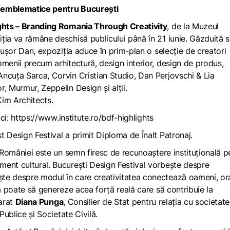
ii emblematice pentru București
ights – Branding Romania Through Creativity
, de la Muzeul
ția va rămâne deschisă publicului până în 21 iunie. Găzduită 
icuşor Dan, expoziția aduce în prim-plan o selecție de creatori
omenii precum arhitectură, design interior, design de produs,
ncuța Sarca, Corvin Cristian Studio, Dan Perjovschi & Lia
, Murmur, Zeppelin Design şi alții.
 Kim Architects.
ici:
https://www.institute.ro/bdf-highlights
t Design Festival a primit Diploma de Înalt Patronaj.
i României este un semn firesc de recunoaștere instituțională p
ent cultural. București Design Festival vorbește despre
te despre modul în care creativitatea conectează oameni, ora
ea poate să genereze acea forță reală care să contribuie la
arat
Diana Punga
, Consilier de Stat pentru relația cu societat
Publice și Societate Civilă.