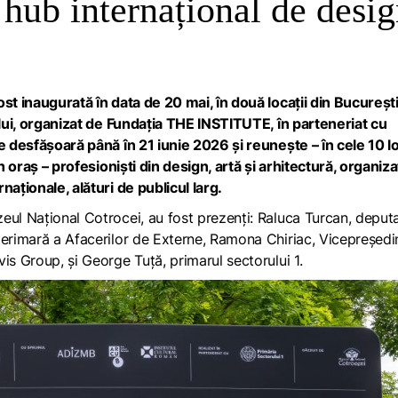
 hub internațional de desi
st inaugurată în data de 20 mai, în două locații din Bucureşti
lului, organizat de Fundația THE INSTITUTE, în parteneriat cu
e desfășoară până în 21 iunie 2026 şi reuneşte – în cele 10 lo
n oraş – profesionişti din design, artă şi arhitectură, organizaț
naționale, alături de publicul larg.
eul Național Cotrocei, au fost prezenți: Raluca Turcan, deputa
terimară a Afacerilor de Externe, Ramona Chiriac, Vicepreședi
is Group, și George Tuță, primarul sectorului 1.