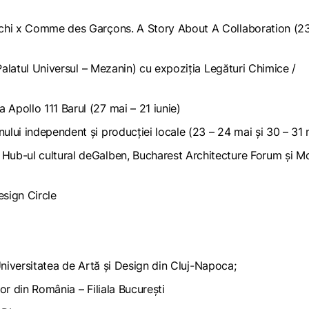
chi x Comme des Garçons. A Story About A Collaboration
(2
alatul Universul – Mezanin) cu expoziția
Legături Chimice /
llo 111 Barul (27 mai – 21 iunie)
 independent și producției locale (23 – 24 mai și 30 – 31 
, Hub-ul cultural deGalben, Bucharest Architecture Forum şi M
sign Circle
iversitatea de Artă şi Design din Cluj-Napoca;
lor din România – Filiala Bucureşti