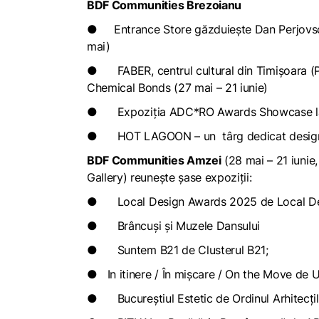
BDF Communities Brezoianu
● Entrance Store găzduieşte
Dan Perjovs
mai)
● FABER, centrul cultural din Timişoara (P
Chemical Bonds
(27 mai – 21 iunie)
● Expoziția ADC*RO Awards Showcase la Apo
● HOT LAGOON – un târg dedicat designului
BDF Communities Amzei
(28 mai – 21 iunie
Gallery) reuneşte șase expoziții:
●
Local Design Awards 2025
de Local De
●
Brâncuşi şi Muzele Dansului
●
Suntem B21
de Clusterul B21;
●
In itinere / În mişcare / On the Move
de Un
●
Bucureştiul Estetic
de Ordinul Arhitecți