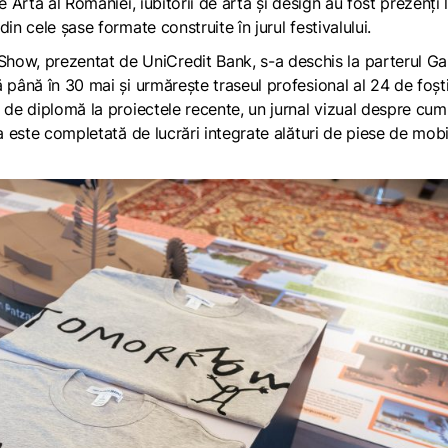
 Artă al României, iubitorii de artă și design au fost prezenți 
in cele șase formate construite în jurul festivalului.
ow, prezentat de UniCredit Bank, s-a deschis la parterul Gal
 până în 30 mai și urmăreşte traseul profesional al 24 de foşt
 de diplomă la proiectele recente, un jurnal vizual despre cum
a este completată de lucrări integrate alături de piese de mobi