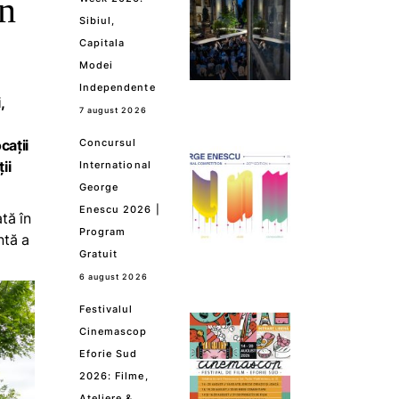
gn
Sibiul,
Capitala
Modei
Independente
,
7 august 2026
cații
Concursul
ii
International
George
Enescu 2026 |
tă în
Program
ntă a
Gratuit
6 august 2026
Festivalul
Cinemascop
Eforie Sud
2026: Filme,
Ateliere &