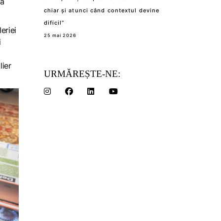
la
chiar și atunci când contextul devine
dificil”
eriei
25 mai 2026
i
lier
URMĂREȘTE-NE: