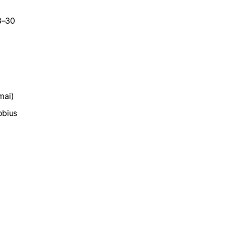
3–30
mai)
obius