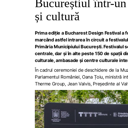
Bucureștiul într-un
și cultură
Prima ediție a Bucharest Design Festival a fo
marcând astfel intrarea în circuit a festiva
Primăria Municipiului Bucureşti. Festivalul s
centrale, dar şi în alte peste 150 de spații di
culturale, ambasade şi centre culturale inter
În cadrul ceremoniei de deschidere de la Muz
Parlamentul României, Oana Țoiu, ministră in
Therme Group, Jean Valvis, Președinte al Valv