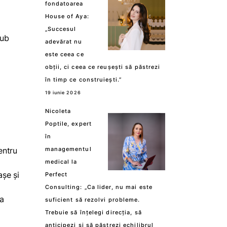
fondatoarea
House of Aya:
„Succesul
sub
adevărat nu
este ceea ce
obții, ci ceea ce reușești să păstrezi
în timp ce construiești.”
19 iunie 2026
Nicoleta
Poptile, expert
în
entru
managementul
medical la
șe și
Perfect
Consulting: „Ca lider, nu mai este
ea
suficient să rezolvi probleme.
Trebuie să înțelegi direcția, să
anticipezi și să păstrezi echilibrul