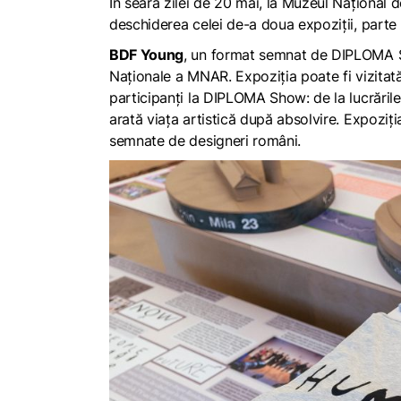
În seara zilei de 20 mai, la Muzeul Național de
deschiderea celei de-a doua expoziții, parte d
BDF Young
, un format semnat de DIPLOMA Sh
Naționale a MNAR. Expoziția poate fi vizitată
participanți la DIPLOMA Show: de la lucrările
arată viața artistică după absolvire. Expoziți
semnate de designeri români.