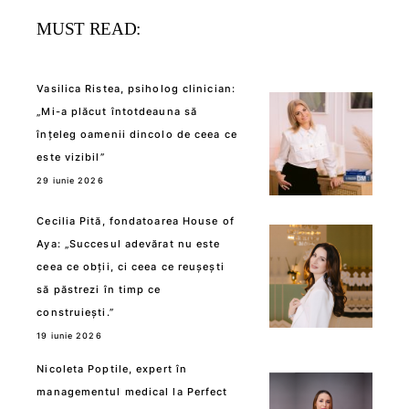
MUST READ:
Vasilica Ristea, psiholog clinician:
„Mi-a plăcut întotdeauna să
înțeleg oamenii dincolo de ceea ce
este vizibil”
29 iunie 2026
Cecilia Pită, fondatoarea House of
Aya: „Succesul adevărat nu este
ceea ce obții, ci ceea ce reușești
să păstrezi în timp ce
construiești.”
19 iunie 2026
Nicoleta Poptile, expert în
managementul medical la Perfect