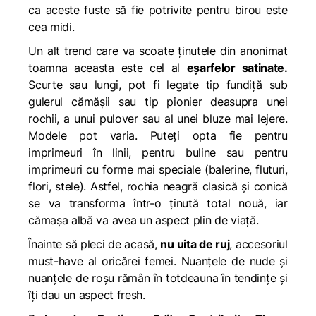
ca aceste fuste să fie potrivite pentru birou este
cea midi.
Un alt trend care va scoate ținutele din anonimat
toamna aceasta este cel al
eșarfelor satinate.
Scurte sau lungi, pot fi legate tip fundiță sub
gulerul cămășii sau tip pionier deasupra unei
rochii, a unui pulover sau al unei bluze mai lejere.
Modele pot varia. Puteți opta fie pentru
imprimeuri în linii, pentru buline sau pentru
imprimeuri cu forme mai speciale (balerine, fluturi,
flori, stele). Astfel, rochia neagră clasică și conică
se va transforma într-o ținută total nouă, iar
cămașa albă va avea un aspect plin de viață.
Înainte să pleci de acasă,
nu uita de ruj
, accesoriul
must-have al oricărei femei. Nuanțele de nude și
nuanțele de roșu rămân în totdeauna în tendințe și
îți dau un aspect fresh.