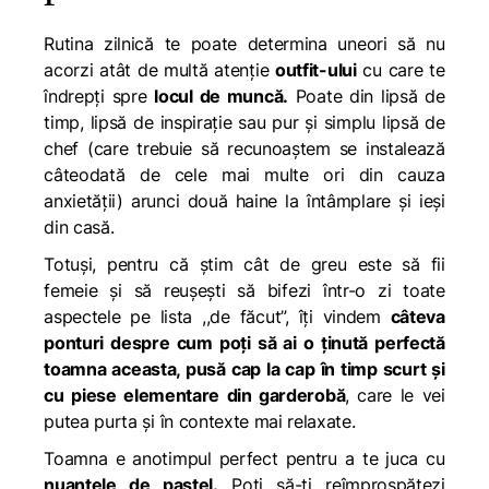
Rutina zilnică te poate determina uneori să nu
acorzi atât de multă atenție
outfit-ului
cu care te
îndrepți spre
locul de muncă.
Poate din lipsă de
timp, lipsă de inspirație sau pur și simplu lipsă de
chef (care trebuie să recunoaștem se instalează
câteodată de cele mai multe ori din cauza
anxietății) arunci două haine la întâmplare și ieși
din casă.
Totuși, pentru că știm cât de greu este să fii
femeie și să reușești să bifezi într-o zi toate
aspectele pe lista ,,de făcut”, îți vindem
câteva
ponturi despre cum poți să ai o ținută perfectă
toamna aceasta, pusă cap la cap în timp scurt și
cu piese elementare din garderobă
, care le vei
putea purta și în contexte mai relaxate.
Toamna e anotimpul perfect pentru a te juca cu
nuanțele de pastel.
Poți să-ți reîmprospătezi