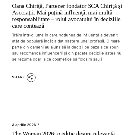
Oana Chiriţă, Partener fondator SCA Chiriţă şi
Asociaţii: Mai puţină influenţă, mai multă
responsabilitate – rolul avocatului în deciziile
care contează
Trăim într-o lume în care noţiunea de influenţă a devenit
atât de populară încât a dat naştere unei profesii. O mare
parte din oameni au ajuns să ia decizii pe baza a ce spun
sau recomandă influencerii şi din păcate deciziile astea nu
se rezumă doar la ce cosmetice să folosim sau î
SHARE
3 aprilie 2026
The Woman 2026: o ediție despre relevanță,