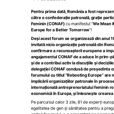
Pentru prima dată, România a fost repreze
către o confederație patronală, grație parti
Feminin (CONAF)
cu manifestul ”
We Mean I
Europe for a Better Tomorrow
”!
Deși acest forum se organizează din anul 199
invitată nicio organizație patronală din R
confirmare a recunoașterii europene a impa
angajamentul CONAF de a aduce în prim-pla
și de a contribui activ la discuțiile și deciz
delegației CONAF condusă de președinta orga
forumului cu titlul ”Rebooting Europe” are 
implicării organizațiilor patronale în proce
internațională antreprenoriatului feminin r
economică în Europa, și înlesnește crearea
Pe parcursul celor 3 zile, 81 de experți euro
egalitatea de gen și sănătatea pentru a pregă