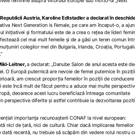
ivele feminine asupra viitorului Europei sub motto-ul „Next
 Republicii Austria, Karoline Edtstadler a declarat în deschid
țiativa Next Generation is Female, pe care am început-o, a ajun
nițiativei și formatului este de a crea o rețea de lideri femini
ectează cel mai mult femeile și de a găsi un teren comun înt
țumiri colegilor mei din Bulgaria, Irlanda, Croația, Portugalia
.”
ikl-Leitner,
a declarat:
„Danube Salon de anul acesta este de
ei. O Europă puternică are nevoie de femei puternice în poziți
ferioară, am crescut proporția femeilor în poziții de conducere
 este încă mult de făcut pentru a aduce mai multe perspectiv
Europă, deoarece acest lucru beneficiază întreaga comunitate
perspective diferite și astfel contribuie la dezvoltarea pozit
dențiat importanța recunoașterii CONAF la nivel european:
ată nici de țară, nici de cultură. Chiar dacă implicarea femeilor 
 dată recentă, nu trebuie să scăpăm din vedere rolul nostru c