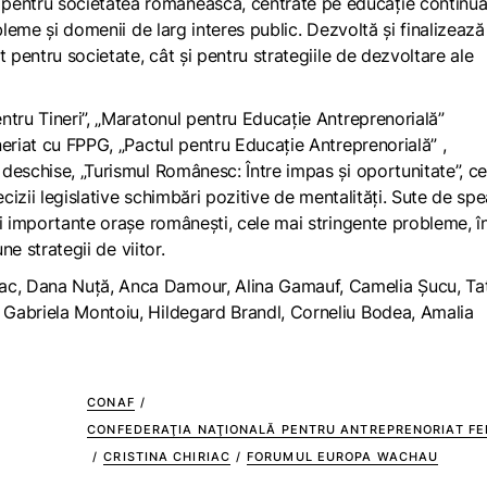
entru societatea românească, centrate pe educație continuă
bleme și domenii de larg interes public. Dezvoltă și finalizează
 pentru societate, cât și pentru strategiile de dezvoltare ale
ntru Tineri”, „Maratonul pentru Educație Antreprenorială”
eriat cu FPPG, „Pactul pentru Educație Antreprenorială” ,
eschise, „Turismul Românesc: Între impas și oportunitate”, c
ecizii legislative schimbări pozitive de mentalități. Sute de spe
ai importante orașe românești, cele mai stringente probleme, î
ne strategii de viitor.
c, Dana Nuță, Anca Damour, Alina Gamauf, Camelia Șucu, Ta
Gabriela Montoiu, Hildegard Brandl, Corneliu Bodea, Amalia
CONAF
/
CONFEDERAŢIA NAŢIONALĂ PENTRU ANTREPRENORIAT FE
/
CRISTINA CHIRIAC
/
FORUMUL EUROPA WACHAU