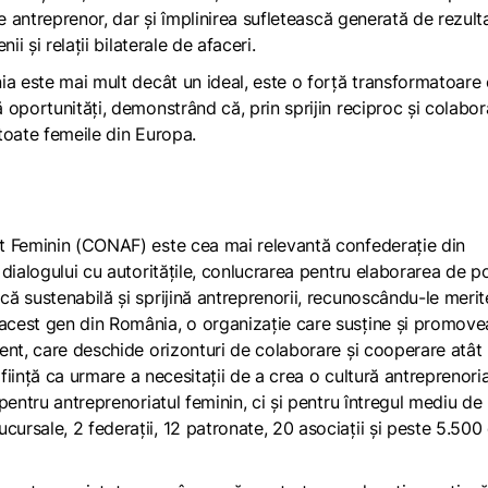
e antreprenor, dar și împlinirea sufletească generată de rezult
i și relații bilaterale de afaceri.
ia este mai mult decât un ideal, este o forță transformatoare
oportunități, demonstrând că, prin sprijin reciproc și colabor
 toate femeile din Europa.
at Feminin (CONAF) este cea mai relevantă confederație din
ialogului cu autoritățile, conlucrarea pentru elaborarea de pol
 sustenabilă și sprijină antreprenorii, recunoscându-le merit
cest gen din România, o organizație care susține și promove
dent, care deschide orizonturi de colaborare și cooperare atât
 ființă ca urmare a necesitații de a crea o cultură antreprenoria
i pentru antreprenoriatul feminin, ci și pentru întregul mediu de
rsale, 2 federații, 12 patronate, 20 asociații și peste 5.500