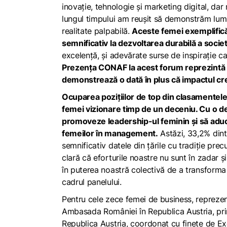
inovație, tehnologie și marketing digital, da
lungul timpului am reușit să demonstrăm lumi
realitate palpabilă.
Aceste femei exemplifică 
semnificativ la dezvoltarea durabilă a societ
excelență, și adevărate surse de inspirație ca
Prezența CONAF la acest forum reprezintă o
demonstrează o dată în plus că impactul cre
Ocuparea pozițiilor de top din clasamentele
femei vizionare timp de un deceniu. Cu o det
promoveze leadership-ul feminin și să aducă
femeilor în management.
Astăzi, 33,2% dint
semnificativ datele din țările cu tradiție pre
clară că eforturile noastre nu sunt în zadar 
în puterea noastră colectivă de a transforma
cadrul panelului.
Pentru cele zece femei de business, reprezen
Ambasada României în Republica Austria, prin
Republica Austria, coordonat cu finețe de E