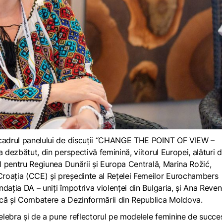
n cadrul panelului de discuții “CHANGE THE POINT OF VIEW –
 dezbătut, din perspectivă feminină, viitorul Europei, alături 
ul pentru Regiunea Dunării și Europa Centrală, Marina Rožić,
roația (CCE) și președinte al Rețelei Femeilor Eurochambers
dația DA – uniți împotriva violenței din Bulgaria, și Ana Reven
ică și Combatere a Dezinformării din Republica Moldova.
lebra și de a pune reflectorul pe modelele feminine de succes