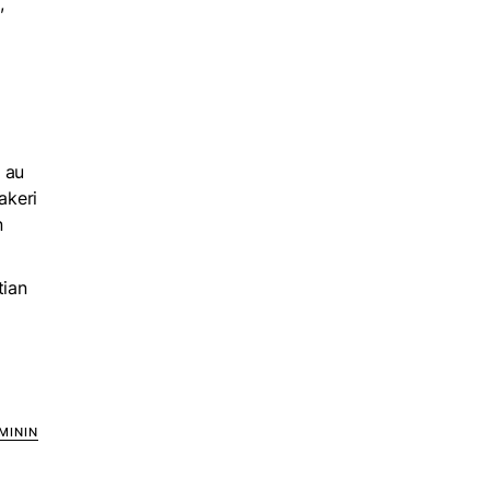
,
e au
akeri
n
tian
MININ