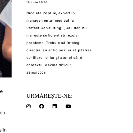
19 iunie 2026
Nicoleta Poptile, expert în
managementul medical la
Perfect Consulting: „Ca lider, nu
mai este suficient să rezolvi
probleme. Trebuie să înțelegi
direcția, să anticipezi și să păstrezi
echilibrul chiar și atunci când
contextul devine dificil”
25 mai 2026
de
URMĂREȘTE-NE:
co,
 în