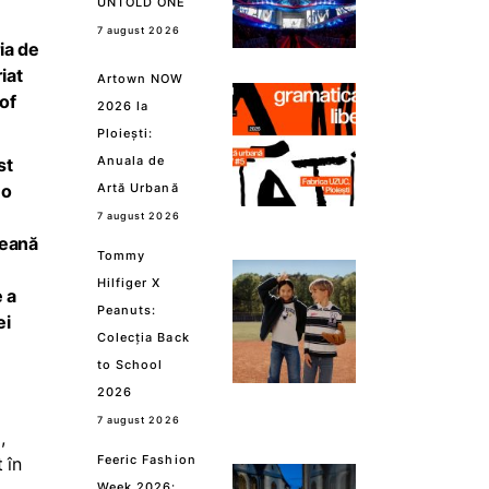
UNTOLD ONE
7 august 2026
ia de
iat
Artown NOW
of
2026 la
Ploiești:
Anuala de
st
 o
Artă Urbană
7 august 2026
peană
Tommy
Hilfiger X
e a
Peanuts:
ei
Colecția Back
to School
e
2026
7 august 2026
,
Feeric Fashion
 în
Week 2026: