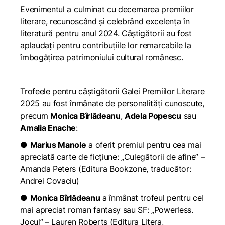
Evenimentul a culminat cu decernarea premiilor
literare, recunoscând și celebrând excelența în
literatură pentru anul 2024. Câștigătorii au fost
aplaudați pentru contribuțiile lor remarcabile la
îmbogățirea patrimoniului cultural românesc.
Trofeele pentru câștigătorii Galei Premiilor Literare
2025 au fost înmânate de personalități cunoscute,
precum
Monica Bîrlădeanu
,
Adela Popescu
sau
Amalia Enache
:
●
Marius Manole
a oferit premiul pentru cea mai
apreciată carte de ficțiune: „Culegătorii de afine” –
Amanda Peters (Editura Bookzone, traducător:
Andrei Covaciu)
●
Monica Bîrlădeanu
a înmânat trofeul pentru cel
mai apreciat roman fantasy sau SF: „Powerless.
Jocul” – Lauren Roberts (Editura Litera,