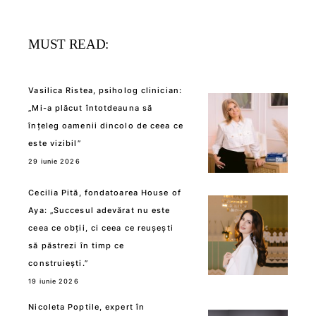
MUST READ:
Vasilica Ristea, psiholog clinician:
„Mi-a plăcut întotdeauna să
înțeleg oamenii dincolo de ceea ce
este vizibil”
29 iunie 2026
Cecilia Pită, fondatoarea House of
Aya: „Succesul adevărat nu este
ceea ce obții, ci ceea ce reușești
să păstrezi în timp ce
construiești.”
19 iunie 2026
Nicoleta Poptile, expert în