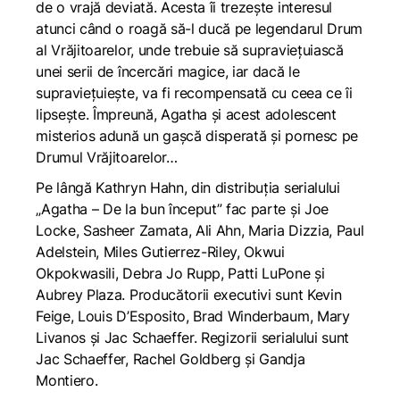
de o vrajă deviată. Acesta îi trezește interesul
atunci când o roagă să-l ducă pe legendarul Drum
al Vrăjitoarelor, unde trebuie să supraviețuiască
unei serii de încercări magice, iar dacă le
supraviețuiește, va fi recompensată cu ceea ce îi
lipsește. Împreună, Agatha și acest adolescent
misterios adună un gașcă disperată și pornesc pe
Drumul Vrăjitoarelor…
Pe lângă Kathryn Hahn, din distribuția serialului
„Agatha – De la bun început” fac parte și Joe
Locke, Sasheer Zamata, Ali Ahn, Maria Dizzia, Paul
Adelstein, Miles Gutierrez-Riley, Okwui
Okpokwasili, Debra Jo Rupp, Patti LuPone și
Aubrey Plaza. Producătorii executivi sunt Kevin
Feige, Louis D’Esposito, Brad Winderbaum, Mary
Livanos și Jac Schaeffer. Regizorii serialului sunt
Jac Schaeffer, Rachel Goldberg și Gandja
Montiero.