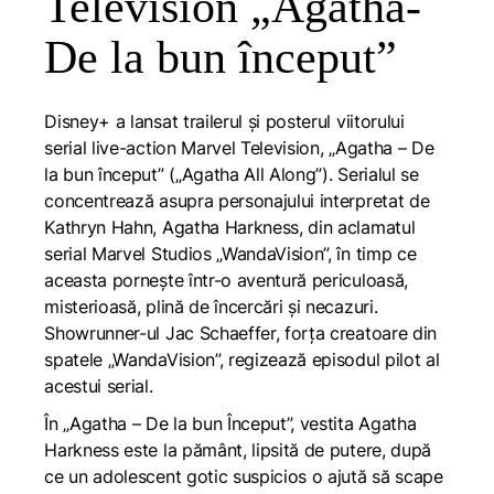
Television „Agatha-
De la bun început”
Disney+ a lansat trailerul și posterul viitorului
serial live-action Marvel Television, „Agatha – De
la bun început” („Agatha All Along”). Serialul se
concentrează asupra personajului interpretat de
Kathryn Hahn, Agatha Harkness, din aclamatul
serial Marvel Studios „WandaVision”, în timp ce
aceasta pornește într-o aventură periculoasă,
misterioasă, plină de încercări și necazuri.
Showrunner-ul Jac Schaeffer, forța creatoare din
spatele „WandaVision”, regizează episodul pilot al
acestui serial.
În „Agatha – De la bun Început”, vestita Agatha
Harkness este la pământ, lipsită de putere, după
ce un adolescent gotic suspicios o ajută să scape