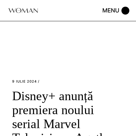
Skip
to
the
content
9 IULIE 2024
Disney+ anunță
premiera noului
serial Marvel