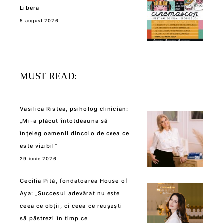
Libera
5 august 2026
MUST READ:
Vasilica Ristea, psiholog clinician:
„Mi-a plăcut întotdeauna să
înțeleg oamenii dincolo de ceea ce
este vizibil”
29 iunie 2026
Cecilia Pită, fondatoarea House of
Aya: „Succesul adevărat nu este
ceea ce obții, ci ceea ce reușești
să păstrezi în timp ce