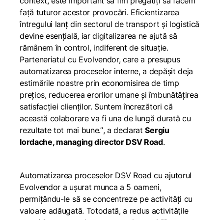
context, este important să fim pregătiți să facem
față tuturor acestor provocări. Eficientizarea
întregului lanț din sectorul de transport și logistică
devine esențială, iar digitalizarea ne ajută să
rămânem în control, indiferent de situație.
Parteneriatul cu Evolvendor, care a presupus
automatizarea proceselor interne, a depășit deja
estimările noastre prin economisirea de timp
prețios, reducerea erorilor umane și îmbunătățirea
satisfacției clienților. Suntem încrezători că
această colaborare va fi una de lungă durată cu
rezultate tot mai bune.”
, a declarat
Sergiu
Iordache, managing director DSV Road
.
Automatizarea proceselor DSV Road cu ajutorul
Evolvendor a ușurat munca a 5 oameni,
permițându-le să se concentreze pe activități cu
valoare adăugată. Totodată, a redus activitățile