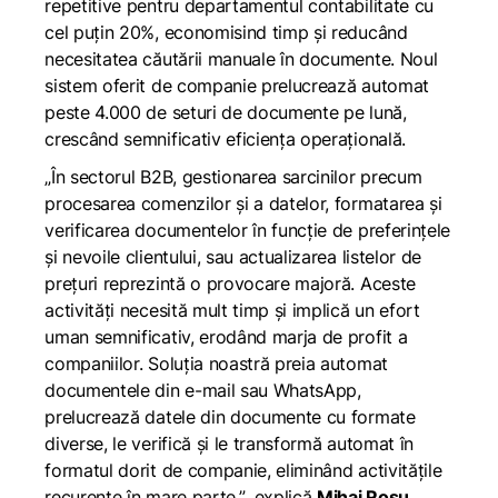
repetitive pentru departamentul contabilitate cu
cel puțin 20%, economisind timp și reducând
necesitatea căutării manuale în documente. Noul
sistem oferit de companie prelucrează automat
peste 4.000 de seturi de documente pe lună,
crescând semnificativ eficiența operațională.
„În sectorul B2B, gestionarea sarcinilor precum
procesarea comenzilor și a datelor, formatarea și
verificarea documentelor în funcție de preferințele
și nevoile clientului, sau actualizarea listelor de
prețuri reprezintă o provocare majoră. Aceste
activități necesită mult timp și implică un efort
uman semnificativ, erodând marja de profit a
companiilor. Soluția noastră preia automat
documentele din e-mail sau WhatsApp,
prelucrează datele din documente cu formate
diverse, le verifică și le transformă automat în
formatul dorit de companie, eliminând activitățile
recurente în mare parte.”
, explică
Mihai Roșu,