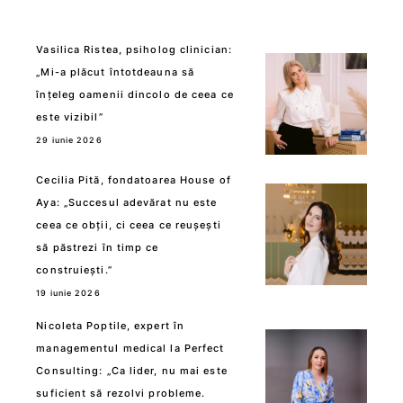
Vasilica Ristea, psiholog clinician:
„Mi-a plăcut întotdeauna să
înțeleg oamenii dincolo de ceea ce
este vizibil”
29 iunie 2026
Cecilia Pită, fondatoarea House of
Aya: „Succesul adevărat nu este
ceea ce obții, ci ceea ce reușești
să păstrezi în timp ce
construiești.”
19 iunie 2026
Nicoleta Poptile, expert în
managementul medical la Perfect
Consulting: „Ca lider, nu mai este
suficient să rezolvi probleme.