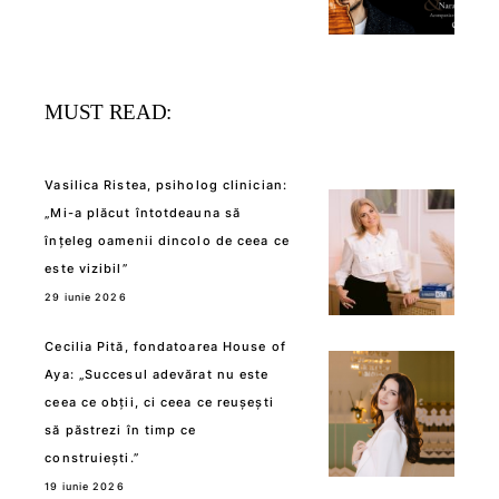
MUST READ:
Vasilica Ristea, psiholog clinician:
„Mi-a plăcut întotdeauna să
înțeleg oamenii dincolo de ceea ce
este vizibil”
29 iunie 2026
Cecilia Pită, fondatoarea House of
Aya: „Succesul adevărat nu este
ceea ce obții, ci ceea ce reușești
să păstrezi în timp ce
construiești.”
19 iunie 2026