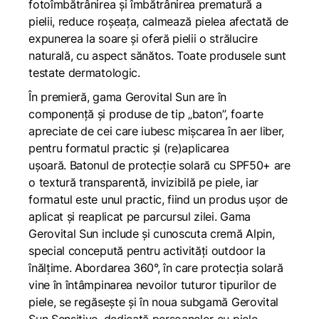
fotoîmbătrânirea și îmbătrânirea prematură a
pielii, reduce roșeața, calmează pielea afectată de
expunerea la soare și oferă pielii o strălucire
naturală, cu aspect sănătos. Toate produsele sunt
testate dermatologic.
În premieră, gama Gerovital Sun are în
componență și produse de tip „baton”, foarte
apreciate de cei care iubesc mișcarea în aer liber,
pentru formatul practic și (re)aplicarea
ușoară.
Batonul de protecție solară cu SPF50+
are
o textură transparentă, invizibilă pe piele, iar
formatul este unul practic, fiind un produs ușor de
aplicat și reaplicat pe parcursul zilei. Gama
Gerovital Sun include și cunoscuta
cremă Alpin
,
special concepută pentru activități outdoor la
înălțime. Abordarea 360°, în care protecția solară
vine în întâmpinarea nevoilor tuturor tipurilor de
piele, se regăsește și în noua subgamă Gerovital
Sun Sensitive, dedicată persoanelor cu piele