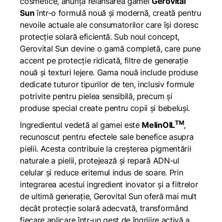
cosmetice, anunță relansarea gamei
Gerovital
Sun
într-o formulă nouă și modernă, creată pentru
nevoile actuale ale consumatorilor care își doresc
protecție solară eficientă. Sub noul concept,
Gerovital Sun devine o gamă completă, care pune
accent pe protecție ridicată, filtre de generație
nouă și texturi lejere. Gama nouă include produse
dedicate tuturor tipurilor de ten, inclusiv formule
potrivite pentru pielea sensibilă, precum și
produse special create pentru copii și bebeluși.
TM
Ingredientul vedetă al gamei este
MelinOIL
,
recunoscut pentru efectele sale benefice asupra
pielii. Acesta contribuie la creșterea pigmentării
naturale a pielii, protejează și repară ADN-ul
celular și reduce eritemul indus de soare. Prin
integrarea acestui ingredient inovator și a filtrelor
de ultimă generație, Gerovital Sun oferă mai mult
decât protecție solară adecvată, transformând
fiecare aplicare într-un gest de îngrijire activă a