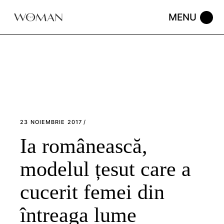
Skip
to
the
content
23 NOIEMBRIE 2017
Ia românească,
modelul țesut care a
cucerit femei din
întreaga lume