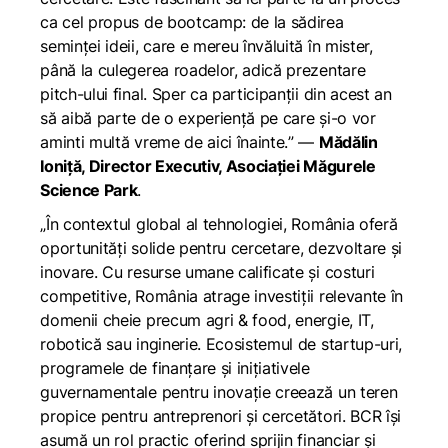
ca cel propus de bootcamp: de la sădirea
seminței ideii, care e mereu învăluită în mister,
până la culegerea roadelor, adică prezentare
pitch-ului final. Sper ca participanții din acest an
să aibă parte de o experiență pe care și-o vor
aminti multă vreme de aici înainte.
” —
Mădălin
Ioniță, Director Executiv, Asociației Măgurele
Science Park
.
„În contextul global al tehnologiei, România oferă
oportunități solide pentru cercetare, dezvoltare și
inovare. Cu resurse umane calificate și costuri
competitive, România atrage investiții relevante în
domenii cheie precum agri & food, energie, IT,
robotică sau inginerie. Ecosistemul de startup-uri,
programele de finanțare și inițiativele
guvernamentale pentru inovație creează un teren
propice pentru antreprenori și cercetători. BCR își
asumă un rol practic oferind sprijin financiar și