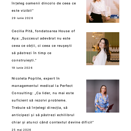
înțeleg oamenii dincolo de ceea ce
este vizibil”
29 iunie 2026
Cecilia Pită, fondatoarea House of
Aya: „Succesul adevărat nu este
ceea ce obții, ci ceea ce reușești
să păstrezi în timp ce
construiești.”
19 iunie 2026
Nicoleta Poptile, expert în
managementul medical la Perfect
Consulting: „Ca lider, nu mai este
suficient să rezolvi probleme.
Trebuie să înțelegi direcția, să
anticipezi și să păstrezi echilibrul
chiar și atunci când contextul devine dificil”
25 mai 2026