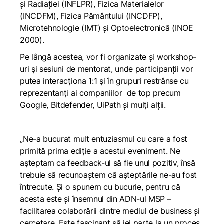
și Radiației (INFLPR), Fizica Materialelor
(INCDFM), Fizica Pământului (INCDFP),
Microtehnologie (IMT) și Optoelectronică (INOE
2000).
Pe lângă acestea, vor fi organizate și workshop-
uri și sesiuni de mentorat, unde participanții vor
putea interacționa 1:1 și în grupuri restrânse cu
reprezentanți ai companiilor de top precum
Google, Bitdefender, UiPath și mulți alții.
„Ne-a bucurat mult entuziasmul cu care a fost
primită prima ediție a acestui eveniment. Ne
așteptam ca feedback-ul să fie unul pozitiv, însă
trebuie să recunoaștem că așteptările ne-au fost
întrecute. Și o spunem cu bucurie, pentru că
acesta este și însemnul din ADN-ul MSP –
facilitarea colaborării dintre mediul de business și
cercetare. Este fascinant să iei parte la un proces