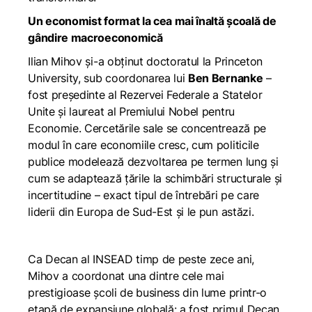
Un economist format la cea mai înaltă școală de
gândire macroeconomică
Ilian Mihov și-a obținut doctoratul la Princeton
University, sub coordonarea lui
Ben Bernanke
–
fost președinte al Rezervei Federale a Statelor
Unite și laureat al Premiului Nobel pentru
Economie. Cercetările sale se concentrează pe
modul în care economiile cresc, cum politicile
publice modelează dezvoltarea pe termen lung și
cum se adaptează țările la schimbări structurale și
incertitudine – exact tipul de întrebări pe care
liderii din Europa de Sud-Est și le pun astăzi.
Ca Decan al INSEAD timp de peste zece ani,
Mihov a coordonat una dintre cele mai
prestigioase școli de business din lume printr-o
etapă de expansiune globală: a fost primul Decan