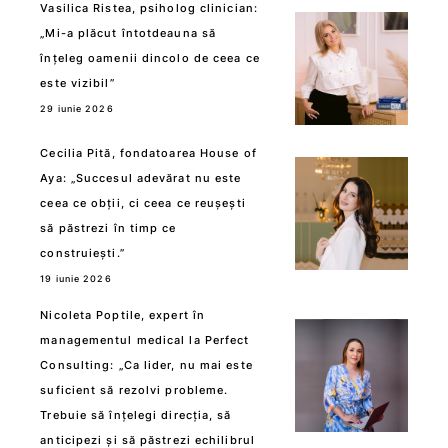
Vasilica Ristea, psiholog clinician:
„Mi-a plăcut întotdeauna să
înțeleg oamenii dincolo de ceea ce
este vizibil”
29 iunie 2026
Cecilia Pită, fondatoarea House of
Aya: „Succesul adevărat nu este
ceea ce obții, ci ceea ce reușești
să păstrezi în timp ce
construiești.”
19 iunie 2026
Nicoleta Poptile, expert în
managementul medical la Perfect
Consulting: „Ca lider, nu mai este
suficient să rezolvi probleme.
Trebuie să înțelegi direcția, să
anticipezi și să păstrezi echilibrul