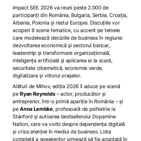
Impact SEE 2026 va reuni peste 2.000 de
participanți din România, Bulgaria, Serbia, Croația,
Albania, Polonia și restul Europei. Discuțiile vor
acoperi 9 scene tematice, cu accent pe temele
care modelează deciziile de business în regiune:
dezvoltarea economică și sectorul bancar,
leadership și transformare organizațională,
inteligența artificială și aplicarea ei la scară,
securitate cibernetică, economie verde,
digitalizare și viitorul orașelor.
Alături de Mihov, ediția 2026 îi aduce pe scenă
pe
Ryan Reynolds
– actor, producător și
antreprenor, într-o primă apariție în România – și
pe
Anna Lembke
, profesoară de psihiatrie la
Stanford și autoarea bestsellerului
Dopamine
Nation
, care va vorbi despre dependența digitală
și criza atenției în mediul de business. Lista
completă a speakerilor urmează să fie anunțată în