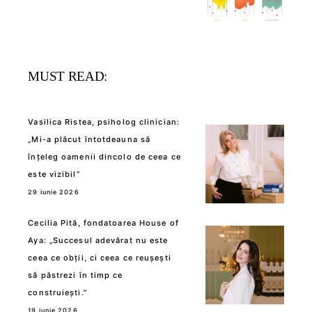
MUST READ:
Vasilica Ristea, psiholog clinician:
„Mi-a plăcut întotdeauna să
înțeleg oamenii dincolo de ceea ce
este vizibil”
29 iunie 2026
Cecilia Pită, fondatoarea House of
Aya: „Succesul adevărat nu este
ceea ce obții, ci ceea ce reușești
să păstrezi în timp ce
construiești.”
19 iunie 2026