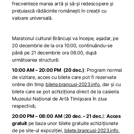
frecventeze marea artă și să-și redescopere și
prețuiască rădăcinile românești în creații cu
valoare universală.
Maratonul cultural Brâncuși va începe, așadar, pe
20 decembrie de la ora 10:00, continuându-se
până pe 21 decembrie ora 08.00, după
următoarea structură:
10:00 AM – 20:00 PM (20 dec.)
: Program normal
de vizitare, acces cu bilete care pot fi rezervate
online din timp
bilete.brancusi-2023.info
, dar și cu
bilete care se pot achiziționa direct de la casieria
Muzeului Național de Artă Timișoara în ziua
respectivă;
20:00 PM – 08:00
AM
(
20 dec. – 21 dec.
):
Acces
gratuit
pe baza unor bilete gratuite achiziționate
de pe site-ul expoziției,
bilete.brancusi-2023.info
,