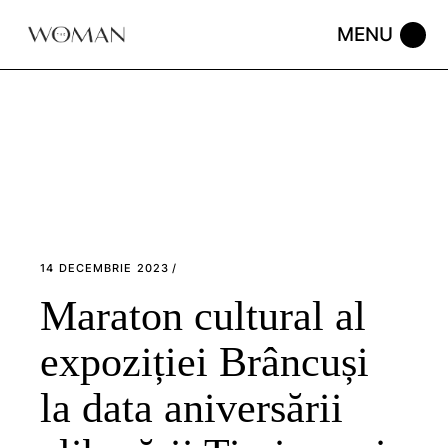
Skip
to
the
content
14 DECEMBRIE 2023
Maraton cultural al
expoziției Brâncuși
la data aniversării