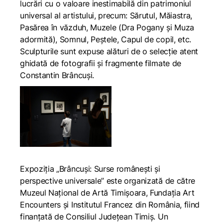
lucrări cu o valoare inestimabilă din patrimoniul
universal al artistului, precum:
Sărutul, Măiastra,
Pasărea în văzduh,
Muzele
(Dra Pogany
și
Muza
adormită), Somnul, Peștele, Capul de copil
, etc.
Sculpturile sunt expuse alături de o selecție atent
ghidată de fotografii și fragmente filmate de
Constantin Brâncuși.
Expoziția „Brâncuși: Surse românești și
perspective universale” este organizată de către
Muzeul Național de Artă Timișoara, Fundația Art
Encounters și Institutul Francez din România, fiind
finanțată de Consiliul Judeţean Timiş. Un