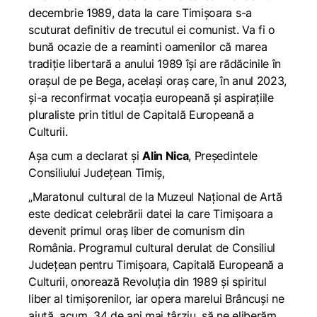
decembrie 1989, data la care Timișoara s-a
scuturat definitiv de trecutul ei comunist. Va fi o
bună ocazie de a reaminti oamenilor că marea
tradiție libertară a anului 1989 își are rădăcinile în
orașul de pe Bega, același oraș care, în anul 2023,
și-a reconfirmat vocația europeană și aspirațiile
pluraliste prin titlul de Capitală Europeană a
Culturii.
Așa cum a declarat și
Alin Nica
, Președintele
Consiliului Județean Timiș,
„Maratonul cultural de la Muzeul Național de Artă
este dedicat celebrării datei la care Timișoara a
devenit primul oraș liber de comunism din
România. Programul cultural derulat de Consiliul
Județean pentru Timișoara, Capitală Europeană a
Culturii, onorează Revoluția din 1989 și spiritul
liber al timișorenilor, iar opera marelui Brâncuși ne
ajută, acum, 34 de ani mai târziu, să ne eliberăm