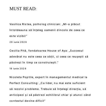
MUST READ:
Vasilica Ristea, psiholog clinician: „Mi-a plăcut
întotdeauna să înțeleg oamenii dincolo de ceea ce
este vizibil”
29 iunie 2026
Cecilia Pită, fondatoarea House of Aya: „Succesul
adevărat nu este ceea ce obții, ci ceea ce reușești să
păstrezi în timp ce construiești.”
19 iunie 2026
Nicoleta Poptile, expert în managementul medical la
Perfect Consulting: „Ca lider, nu mai este suficient
să rezolvi probleme. Trebuie să înțelegi direcția, să
anticipezi și să păstrezi echilibrul chiar și atunci când
contextul devine dificil”