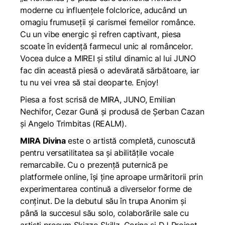
moderne cu influențele folclorice, aducând un
omagiu frumuseții și carismei femeilor românce.
Cu un vibe energic și refren captivant, piesa
scoate în evidență farmecul unic al româncelor.
Vocea dulce a MIREI și stilul dinamic al lui JUNO
fac din această piesă o adevărată sărbătoare, iar
tu nu vei vrea să stai deoparte. Enjoy!
Piesa a fost scrisă de MIRA, JUNO, Emilian
Nechifor, Cezar Gună și produsă de Șerban Cazan
și Angelo Trimbitas (REALM).
MIRA Divina
este o artistă completă, cunoscută
pentru versatilitatea sa și abilitățile vocale
remarcabile. Cu o prezență puternică pe
platformele online, își ține aproape urmăritorii prin
experimentarea continuă a diverselor forme de
conținut. De la debutul său în trupa Anonim și
până la succesul său solo, colaborările sale cu