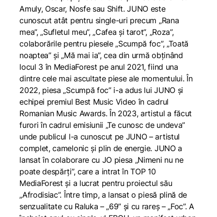
Amuly, Oscar, Nosfe sau Shift. JUNO este
cunoscut atât pentru single-uri precum „Rana
mea”, „Sufletul meu”, „Cafea și tarot”, „Roza”,
colaborările pentru piesele „Scumpă foc”, „Toată
noaptea” și „Mă mai ia”, cea din urmă obținând
locul 3 în MediaForest pe anul 2021, fiind una
dintre cele mai ascultate piese ale momentului. În
2022, piesa „Scumpă foc” i-a adus lui JUNO și
echipei premiul Best Music Video în cadrul
Romanian Music Awards. În 2023, artistul a făcut
furori în cadrul emisiunii „Te cunosc de undeva”
unde publicul l-a cunoscut pe JUNO – artistul
complet, camelonic și plin de energie. JUNO a
lansat în colaborare cu JO piesa „Nimeni nu ne
poate despărți”, care a intrat în TOP 10
MediaForest și a lucrat pentru proiectul său
„Afrodisiac”. Între timp, a lansat o piesă plină de
senzualitate cu Raluka – „69” și cu rareș – „Foc”. A