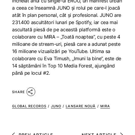
încheiat anul cu single-ul EROU, un manifest urban
a ceea ce înseamnă JUNO și rolul pe care-l joacă
atât în plan personal, cât și profesional. JUNO are
231.400 ascultători lunari pe Spotify, iar cea mai
ascultată piesă de pe această platformă este o
colaborare cu MIRA – „Toată noaptea”, cu peste 4
milioane de stream-uri, piesă care a adunat peste
16 milioane vizualizări pe YouTube. Ultima sa
colaborare cu Eva Timush, ,,Imuni la bine”, este de
14 săptămâni în Top 10 Media Forest, ajungând
până pe locul #2.
SHARE
GLOBAL RECORDS
/
JUNO
/
LANSARE NOUĂ
/
MIRA
PREV ARTICLE
NEXT ARTICLE