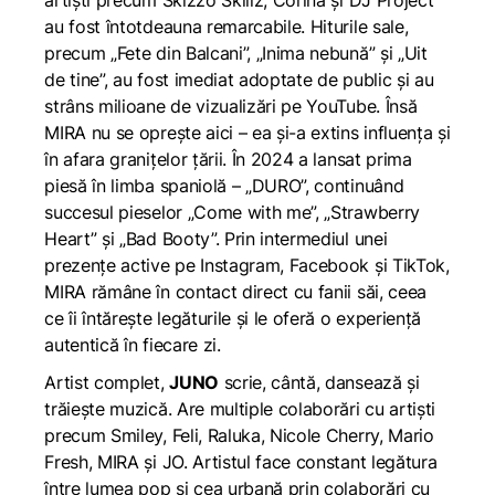
artiști precum Skizzo Skillz, Corina și DJ Project
au fost întotdeauna remarcabile. Hiturile sale,
precum „Fete din Balcani”, „Inima nebună” și „Uit
de tine”, au fost imediat adoptate de public și au
strâns milioane de vizualizări pe YouTube. Însă
MIRA nu se oprește aici – ea și-a extins influența și
în afara granițelor țării. În 2024 a lansat prima
piesă în limba spaniolă – „DURO”, continuând
succesul pieselor „Come with me”, „Strawberry
Heart” și „Bad Booty”. Prin intermediul unei
prezențe active pe Instagram, Facebook și TikTok,
MIRA rămâne în contact direct cu fanii săi, ceea
ce îi întărește legăturile și le oferă o experiență
autentică în fiecare zi.
Artist complet,
JUNO
scrie, cântă, dansează și
trăiește muzică. Are multiple colaborări cu artiști
precum Smiley, Feli, Raluka, Nicole Cherry, Mario
Fresh, MIRA și JO. Artistul face constant legătura
între lumea pop și cea urbană prin colaborări cu