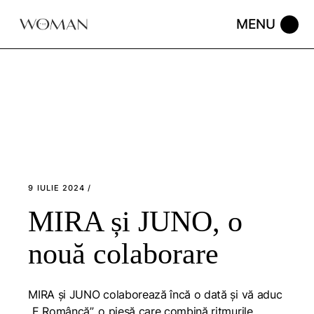
Skip
to
the
content
9 IULIE 2024
MIRA și JUNO, o
nouă colaborare
MIRA și JUNO colaborează încă o dată și vă aduc
„E Româncă”, o piesă care combină ritmurile