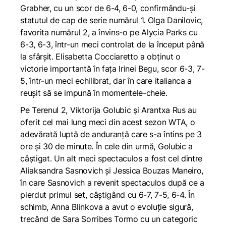
Grabher, cu un scor de 6-4, 6-0, confirmându-și
statutul de cap de serie numărul 1. Olga Danilovic,
favorita numărul 2, a învins-o pe Alycia Parks cu
6-3, 6-3, într-un meci controlat de la început până
la sfârșit. Elisabetta Cocciaretto a obținut o
victorie importantă în fața Irinei Begu, scor 6-3, 7-
5, într-un meci echilibrat, dar în care italianca a
reușit să se impună în momentele-cheie.
Pe Terenul 2, Viktorija Golubic și Arantxa Rus au
oferit cel mai lung meci din acest sezon WTA, o
adevărată luptă de anduranță care s-a întins pe 3
ore și 30 de minute. În cele din urmă, Golubic a
câștigat. Un alt meci spectaculos a fost cel dintre
Aliaksandra Sasnovich și Jessica Bouzas Maneiro,
în care Sasnovich a revenit spectaculos după ce a
pierdut primul set, câștigând cu 6-7, 7-5, 6-4. În
schimb, Anna Blinkova a avut o evoluție sigură,
trecând de Sara Sorribes Tormo cu un categoric