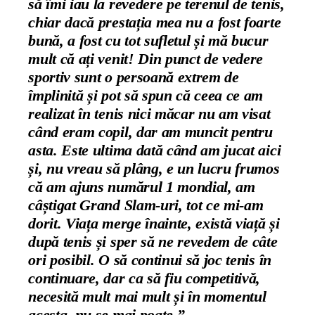
să îmi iau la revedere pe terenul de tenis,
chiar dacă prestația mea nu a fost foarte
bună, a fost cu tot sufletul și mă bucur
mult că ați venit! Din punct de vedere
sportiv sunt o persoană extrem de
împlinită și pot să spun că ceea ce am
realizat în tenis nici măcar nu am visat
când eram copil, dar am muncit pentru
asta.
Este ultima dată când am jucat aici
și, nu vreau să plâng, e un lucru frumos
că am ajuns numărul 1 mondial, am
câștigat Grand Slam-uri, tot ce mi-am
dorit. Viața merge înainte, există viață și
după tenis și sper să ne revedem de câte
ori posibil. O să continui să joc tenis în
continuare, dar ca să fiu competitivă,
necesită mult mai mult și în momentul
acesta, nu se mai poate.”