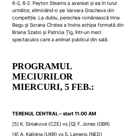
6-2, 6-2. Peyton Stearns a avansat și ea în turul
următor, eliminând-o pe Varvara Gracheva din
competiție. La dublu, perechea românească Irina
Begu și Sorana Cîrstea a învins echipa formată din
Briana Szabo și Patricia Țig, într-un meci
spectaculos care a animat publicul din sală.
PROGRAMUL
MECIURILOR
MIERCURI, 5 FEB.:
TERENUL CENTRAL – start 11:00 AM
[5] K. Siniakova (CZE) vs [Q] F. Jones (GBR)
[4] A. Kalinina (UKR) vs S. Lamens (NED)