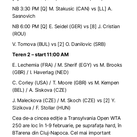
NB 3:30 PM [Q] M. Stakusic (CAN) vs [LL] A.
Sasnovich
NB 6:00 PM [Q] E. Seidel (GER) vs [8] J. Cristian
(ROU)
V. Tomova (BUL) vs [2] O. Danilovic (SRB)
Teren 2 – start 11:00 AM
E. Lechemia (FRA) / M. Sherif (EGY) vs M. Brooks
(GBR) / I. Haverlag (NED)
C. Corley (USA) / T. Moore (GBR) vs M. Kempen
(BEL) / A. Siskova (CZE)
J. Maleckova (CZE) / M. Skoch (CZE) vs [2] Y.
Sizikova / F. Stollar (HUN)
Cea de-a cincea ediție a Transylvania Open WTA
250 are loc în 1-9 februarie, pe suprafața hard, în
BTarena din Cluj-Napoca. Cel mai important