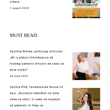
Libera
5 august 2026
MUST READ:
Vasilica Ristea, psiholog clinician:
„Mi-a plăcut întotdeauna să
înțeleg oamenii dincolo de ceea ce
este vizibil”
29 iunie 2026
Cecilia Pită, fondatoarea House of
Aya: „Succesul adevărat nu este
ceea ce obții, ci ceea ce reușești
să păstrezi în timp ce