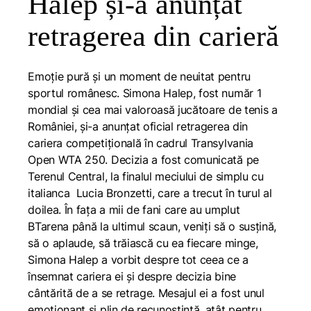
Halep și-a anunțat
retragerea din carieră
Emoție pură și un moment de neuitat pentru
sportul românesc. Simona Halep, fost număr 1
mondial și cea mai valoroasă jucătoare de tenis a
României, și-a anunțat oficial retragerea din
cariera competițională în cadrul
Transylvania
Open WTA 250
. Decizia a fost comunicată pe
Terenul Central, la finalul meciului de simplu cu
italianca Lucia Bronzetti, care a trecut în turul al
doilea. În fața a mii de fani care au umplut
BTarena până la ultimul scaun, veniți să o susțină,
să o aplaude, să trăiască cu ea fiecare minge,
Simona Halep a vorbit despre tot ceea ce a
însemnat cariera ei și despre decizia bine
cântărită de a se retrage. Mesajul ei a fost unul
emoționant și plin de recunoștință, atât pentru