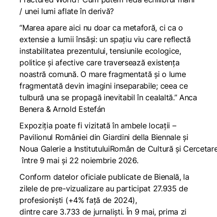
/ unei lumi aflate în derivă?
“Marea apare aici nu doar ca metaforă, ci ca o
extensie a lumii însăși: un spațiu viu care reflectă
instabilitatea prezentului, tensiunile ecologice,
politice și afective care traversează existența
noastră comună. O mare fragmentată și o lume
fragmentată devin imagini inseparabile; ceea ce
tulbură una se propagă inevitabil în cealaltă.” Anca
Benera & Arnold Estefán
Expoziția poate fi vizitată în ambele locații –
Pavilionul României din Giardini della Biennale și
Noua Galerie a InstitutuluiRomân de Cultură și Cercetar
între 9 mai și 22 noiembrie 2026.
Conform datelor oficiale publicate de Bienală, la
zilele de pre-vizualizare au participat 27.935 de
profesioniști (+4% față de 2024),
dintre care 3.733 de jurnaliști. În 9 mai, prima zi