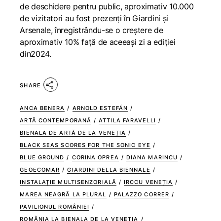
de deschidere pentru public, aproximativ 10.000
de vizitatori au fost prezenți în Giardini și
Arsenale, înregistrându-se o creștere de
aproximativ 10% față de aceeași zi a ediției
din2024.
SHARE
ANCA BENERA
/
ARNOLD ESTEFÁN
/
ARTĂ CONTEMPORANĂ
/
ATTILA FARAVELLI
/
BIENALA DE ARTĂ DE LA VENEȚIA
/
BLACK SEAS SCORES FOR THE SONIC EYE
/
BLUE GROUND
/
CORINA OPREA
/
DIANA MARINCU
/
GEOECOMAR
/
GIARDINI DELLA BIENNALE
/
INSTALAȚIE MULTISENZORIALĂ
/
IRCCU VENEȚIA
/
MAREA NEAGRĂ LA PLURAL
/
PALAZZO CORRER
/
PAVILIONUL ROMÂNIEI
/
ROMÂNIA LA BIENALA DE LA VENEȚIA
/