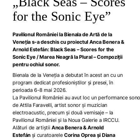
„Black Seas – Scores
for the Sonic Eye”
Pavilionul României la Bienala de Artă de la
Veneția s-a deschis cu proiectul Anca Benera &
Arnold Estefán:
Black Seas – Scores for the
Sonic Eye / Marea Neagră la Plural – Compoziții
pentru ochiul sonor.
Bienala de la Veneția a debutat în acest an cu un
program dedicat profesioniștilor și presei, în
perioada 6-8 mai 2026.
La Pavilionul României au avut loc un performance sono
de Attila Faravelli, artist sonor și muzician
electroacustic, precum și două vernisaje – la
Pavilionul României și la Noua Galerie a IRCCU.
Alături de artiștii
Anca Benera & Arnold
Estefán
și curatoarele
Corina Oprea și Diana