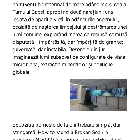
horn(vent) hidrotermal de mare adâncime și cea a
Turnului Babel, apropiind două narațiuni: una
legată de apariția vieții în adâncurile oceanului,
cealaltă de nașterea limbajului și destrămarea unei
lumi comune, explorând marea ca resursă comună
disputată – împărtășită, dar împărțită de granițe;
guvernată, dar instabilă. Desenele din jur
imaginează lumi subacvatice configurate de viața
microbiană, extracția mineralelor și politicile
globale.
Expoziția pornește de la o întrebare simplă, dar
stringentă:
How to Mend a Broken Sea / a
Fractured World?
Cum putem reda echilibrul mării