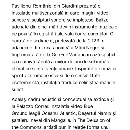
Pavilionul României din Giardini prezintă o
instalație multisenzorială în care imagini video,
sunete și sculpturi sonore se împletesc. Balize
adunate din cinci mări devin instrumente muzicale
ce poartă înregistrări ale valurilor și curenților. O
carotă de sediment, prelevată de la 2.123 m
adâncime din zona anoxică a Mării Negre și
împrumutată de la GeoEcoMar ancorează spațiul
ca o arhivă tăcută a miilor de ani de schimbări
climatice și intervenții umane. Inspirată de muzica
spectrală românească și de o sensibilitate
ecofeministă, instalația traduce neliniștea mării în
sunet.
Același cadru acustic și conceptual se extinde și
la Palazzo Correr. Instalația video
Blue
Ground
leagă Oceanul Atlantic, Deșertul Namib și
șantierul naval din Mangalia. În
The Delusion of
the Commons
, artiștii pun în relație forma unui