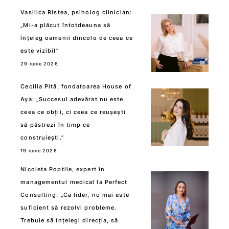
Vasilica Ristea, psiholog clinician:
„Mi-a plăcut întotdeauna să
înțeleg oamenii dincolo de ceea ce
este vizibil”
29 iunie 2026
Cecilia Pită, fondatoarea House of
Aya: „Succesul adevărat nu este
ceea ce obții, ci ceea ce reușești
să păstrezi în timp ce
construiești.”
19 iunie 2026
Nicoleta Poptile, expert în
managementul medical la Perfect
Consulting: „Ca lider, nu mai este
suficient să rezolvi probleme.
Trebuie să înțelegi direcția, să