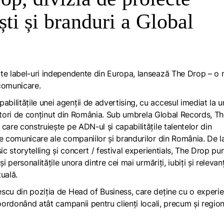
ști și branduri a Global
ute label-uri independente din Europa, lansează The Drop – o
 comunicare.
litățile unei agenții de advertising, cu accesul imediat la un
creatori de conținut din România. Sub umbrela Global Records, T
care construiește pe ADN-ul și capabilitățile talentelor din
de comunicare ale companiilor și brandurilor din România. De l
ic storytelling și concert / festival experientials, The Drop pu
 personalitățile unora dintre cei mai urmăriți, iubiți și relevanț
tuală.
scu din poziția de Head of Business, care deține cu o experi
oordonând atât campanii pentru clienți locali, precum și region