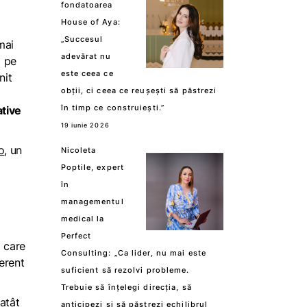
fondatoarea
House of Aya:
„Succesul
mai
adevărat nu
i pe
este ceea ce
nit
obții, ci ceea ce reușești să păstrezi
în timp ce construiești.”
ative
19 iunie 2026
o
, un
Nicoleta
Poptile, expert
în
managementul
medical la
Perfect
d care
Consulting: „Ca lider, nu mai este
ferent
suficient să rezolvi probleme.
Trebuie să înțelegi direcția, să
atât
anticipezi și să păstrezi echilibrul