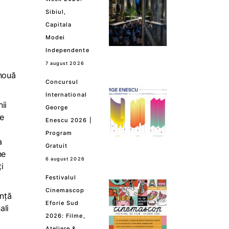
Sibiul,
Capitala
Modei
Independente
7 august 2026
 nouă
Concursul
International
ii
George
he
Enescu 2026 |
Program
a
Gratuit
ne
6 august 2026
i
Festivalul
Cinemascop
ență
Eforie Sud
ali
2026: Filme,
Ateliere &