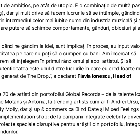
t de ambițios, pe atât de utopic. E o combinație de multă pa
), dar și mult drive să facem lucrurile să se întâmple, gândin
in intermediul celor mai iubite nume din industria muzicală și 
mare putere să schimbe comportamente, gânduri, obiceiuri și 
i când ne gândim la idei, sunt implicați în proces, au input val
icitatea pe care nu poți să o cumperi cu bani. Am încercat să
em să înțelegem în primul rând omul și apoi artistul. Și să
enticitatea este unul dintre lucrurile în care eu cred foarte m
t generat de The Drop.”, a declarat
Flavia Ionescu, Head of
70 de artiști din portofoliul Global Records – de la talente i
 Motans și Antonia, la trending artists cum ar fi Andrei Ursu,
oly Molly, dar și up & commers ca Blind Date și Mixed Feelings
 implementation shop:
de la campanii integrate
celebrity drive
oiecte speciale disruptive pentru artiștii din portofoliu, integr
ndurilor.