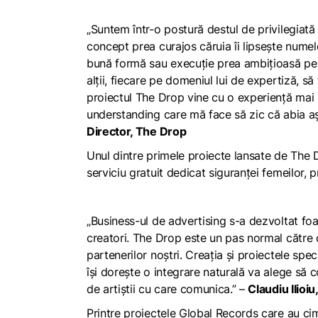
„Suntem într-o postură destul de privilegiată 
concept prea curajos căruia îi lipsește nume
bună formă sau execuție prea ambițioasă pent
alții, fiecare pe domeniul lui de expertiză, să
proiectul The Drop vine cu o experiență mai 
understanding care mă face să zic că abia aș
Director, The Drop
Unul dintre primele proiecte lansate de The 
serviciu gratuit dedicat siguranței femeilor, p
„Business-ul de advertising s-a dezvoltat foart
creatori. The Drop este un pas normal către 
partenerilor noștri. Creația și proiectele spe
își dorește o integrare naturală va alege să 
de artiștii cu care comunica.” –
Claudiu Ilioi
Printre proiectele Global Records care au c