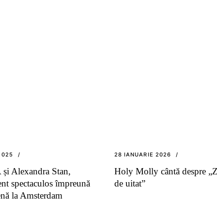
2025
28 IANUARIE 2026
și Alexandra Stan,
Holy Molly cântă despre „Z
t spectaculos împreună
de uitat”
enă la Amsterdam