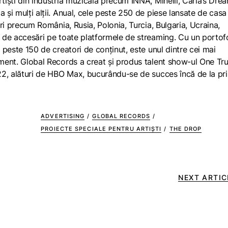
rtiști din industria muzicală precum INNA, Minelli, Carla’s Dre
a și mulți alții. Anual, cele peste 250 de piese lansate de casa
țări precum România, Rusia, Polonia, Turcia, Bulgaria, Ucraina,
e de accesări pe toate platformele de streaming. Cu un portof
i peste 150 de creatori de conținut, este unul dintre cei mai
inment. Global Records a creat și produs talent show-ul One Tr
2022, alături de HBO Max, bucurându-se de succes încă de la pr
ADVERTISING
/
GLOBAL RECORDS
/
PROIECTE SPECIALE PENTRU ARTIȘTI
/
THE DROP
NEXT ARTIC