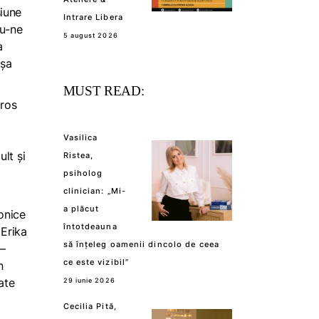
siune
Intrare Libera
du-ne
5 august 2026
a
așa
MUST READ:
oros
Vasilica
ult și
Ristea,
psiholog
clinician: „Mi-
a plăcut
conice
întotdeauna
 Erika
să înțeleg oamenii dincolo de ceea
 –
ce este vizibil”
n
ate
29 iunie 2026
Cecilia Pită,