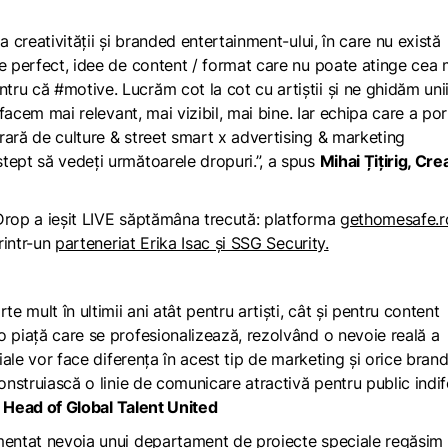
a creativității și branded entertainment-ului, în care nu există
le perfect, idee de content / format care nu poate atinge cea 
ru că #motive. Lucrăm cot la cot cu artiștii și ne ghidăm uni
 facem mai relevant, mai vizibil, mai bine. Iar echipa care a por
rară de culture & street smart x advertising & marketing
tept să vedeți următoarele dropuri.”, a spus
Mihai Țițirig, Cre
Drop a ieșit LIVE săptămâna trecută: platforma
gethomesafe.r
rintr-un
parteneriat Erika Isac și SSG Security.
e mult în ultimii ani atât pentru artiști, cât și pentru content
o piață care se profesionalizează, rezolvând o nevoie reală a
ciale vor face diferența în acest tip de marketing și orice bran
construiască o linie de comunicare atractivă pentru public indi
u, Head of Global Talent United
imentat nevoia unui departament de proiecte speciale regăsim 