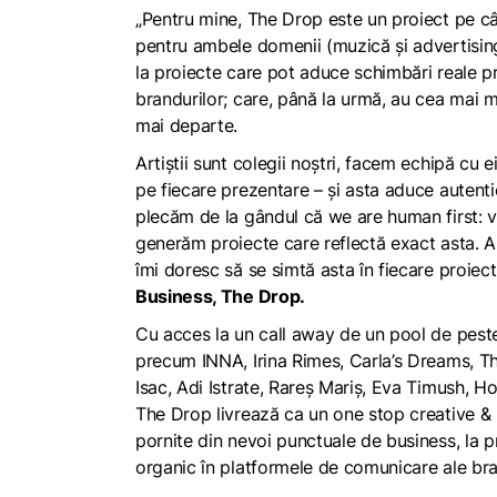
„Pentru mine, The Drop este un proiect pe câ
pentru ambele domenii (muzică și advertising
la proiecte care pot aduce schimbări reale pr
brandurilor; care, până la urmă, au cea mai 
mai departe.
Artiștii sunt colegii noștri, facem echipă cu e
pe fiecare prezentare – și asta aduce autent
plecăm de la gândul că we are human first: vr
generăm proiecte care reflectă exact asta. Aut
îmi doresc să se simtă asta în fiecare proiec
Business, The Drop.
Cu acces la un call away de un pool de peste 
precum INNA, Irina Rimes, Carla’s Dreams, The
Isac, Adi Istrate, Rareș Mariș, Eva Timush, H
The Drop livrează ca un
one stop creative &
pornite din nevoi punctuale de business, la pr
organic în platformele de comunicare ale bra