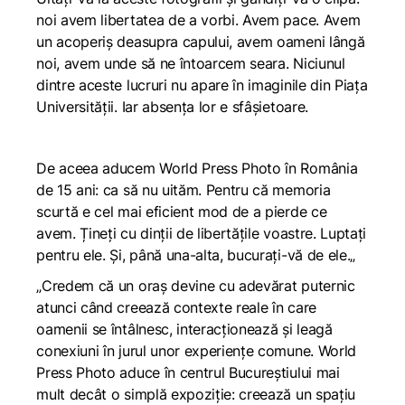
noi avem libertatea de a vorbi. Avem pace. Avem
un acoperiș deasupra capului, avem oameni lângă
noi, avem unde să ne întoarcem seara. Niciunul
dintre aceste lucruri nu apare în imaginile din Piața
Universității. Iar absența lor e sfâșietoare.
De aceea aducem World Press Photo în România
de 15 ani: ca să nu uităm. Pentru că memoria
scurtă e cel mai eficient mod de a pierde ce
avem. Țineți cu dinții de libertățile voastre. Luptați
pentru ele. Și, până una-alta, bucurați-vă de ele.
„
„Credem că un oraș devine cu adevărat puternic
atunci când creează contexte reale în care
oamenii se întâlnesc, interacționează și leagă
conexiuni în jurul unor experiențe comune. World
Press Photo aduce în centrul Bucureștiului mai
mult decât o simplă expoziție: creează un spațiu