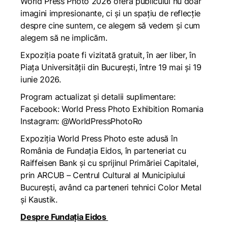
World Press Photo 2026 oferă publicului nu doar
imagini impresionante, ci și un spațiu de reflecție
despre cine suntem, ce alegem să vedem și cum
alegem să ne implicăm.
Expoziția poate fi vizitată gratuit, în aer liber, în
Piața Universității din București, între 19 mai și 19
iunie 2026.
Program actualizat și detalii suplimentare:
Facebook:
World Press Photo Exhibition Romania
Instagram:
@WorldPressPhotoRo
Expoziția World Press Photo este adusă în
România de Fundația Eidos, în parteneriat cu
Raiffeisen Bank și cu sprijinul Primăriei Capitalei,
prin ARCUB – Centrul Cultural al Municipiului
București, având ca parteneri tehnici Color Metal
și Kaustik.
Despre Fundația Eidos