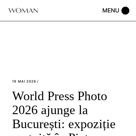
Skip
to
the
content
19 MAI 2026
World Press Photo
2026 ajunge la
București: expoziție