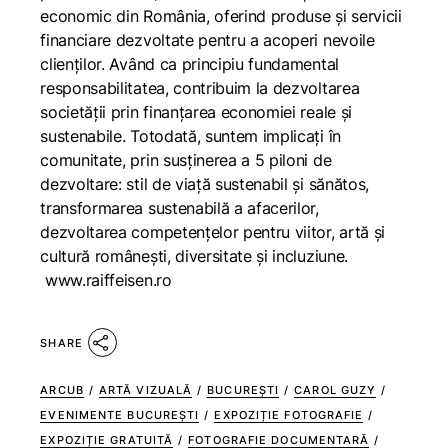
economic din România, oferind produse și servicii
financiare dezvoltate pentru a acoperi nevoile
clienților. Având ca principiu fundamental
responsabilitatea, contribuim la dezvoltarea
societății prin finanțarea economiei reale și
sustenabile. Totodată, suntem implicați în
comunitate, prin susținerea a 5 piloni de
dezvoltare: stil de viață sustenabil și sănătos,
transformarea sustenabilă a afacerilor,
dezvoltarea competențelor pentru viitor, artă și
cultură românești, diversitate și incluziune.
www.raiffeisen.ro
SHARE
ARCUB
/
ARTĂ VIZUALĂ
/
BUCUREȘTI
/
CAROL GUZY
/
EVENIMENTE BUCUREȘTI
/
EXPOZIȚIE FOTOGRAFIE
/
EXPOZIȚIE GRATUITĂ
/
FOTOGRAFIE DOCUMENTARĂ
/