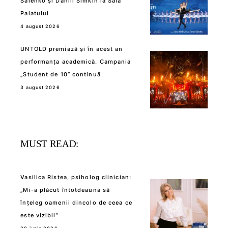
Salenko și Daniil Simkin la Sala
Palatului
4 august 2026
UNTOLD premiază și în acest an
performanța academică. Campania
„Student de 10” continuă
3 august 2026
MUST READ:
Vasilica Ristea, psiholog clinician:
„Mi-a plăcut întotdeauna să
înțeleg oamenii dincolo de ceea ce
este vizibil”