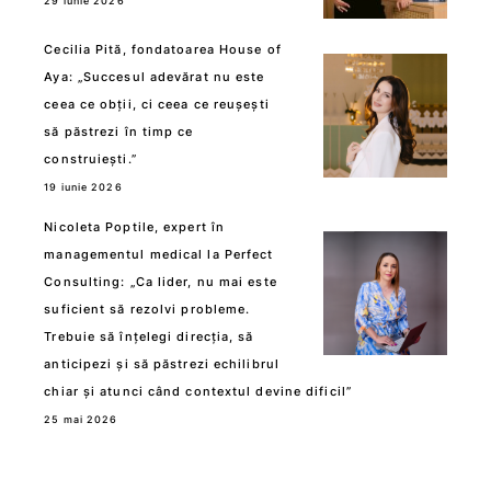
29 iunie 2026
Cecilia Pită, fondatoarea House of
Aya: „Succesul adevărat nu este
ceea ce obții, ci ceea ce reușești
să păstrezi în timp ce
construiești.”
19 iunie 2026
Nicoleta Poptile, expert în
managementul medical la Perfect
Consulting: „Ca lider, nu mai este
suficient să rezolvi probleme.
Trebuie să înțelegi direcția, să
anticipezi și să păstrezi echilibrul
chiar și atunci când contextul devine dificil”
25 mai 2026