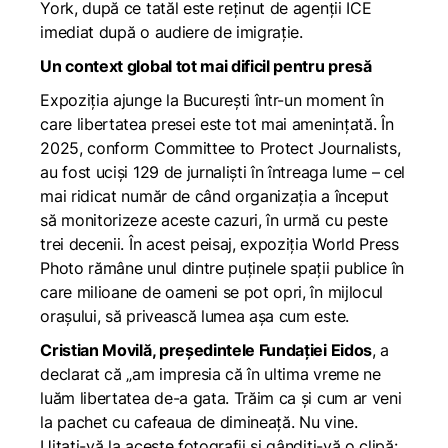
York, după ce tatăl este reținut de agenții ICE
imediat după o audiere de imigrație.
Un context global tot mai dificil pentru presă
Expoziția ajunge la București într-un moment în
care libertatea presei este tot mai amenințată. În
2025, conform
Committee to Protect Journalists
,
au fost uciși 129 de jurnaliști în întreaga lume – cel
mai ridicat număr de când organizația a început
să monitorizeze aceste cazuri, în urmă cu peste
trei decenii. În acest peisaj, expoziția World Press
Photo rămâne unul dintre puținele spații publice în
care milioane de oameni se pot opri, în mijlocul
orașului, să privească lumea așa cum este.
Cristian Movilă, președintele Fundației Eidos
, a
declarat că
„
am impresia că în ultima vreme ne
luăm libertatea de-a gata. Trăim ca și cum ar veni
la pachet cu cafeaua de dimineață. Nu vine.
Uitați-vă la aceste fotografii și gândiți-vă o clipă: