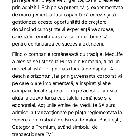
privește atât creșterea organică, cât și creșterea
prin achiziții. Echipa sa puternică și experimentată
de management a fost capabilă să creeze și să
gestioneze aceste oportunități de creștere,
dobândind cunoștințe și experiență valoroase,
care să îi permită găsirea celei mai bune căi
pentru continuarea cu succes a extinderii.
Fiind o companie românească cu tradiție, MedLife
a ales să se listeze la Bursa din România, fiind un
model al listărilor pe piața locală de capital. A
deschis orizonturi, iar prin guvernanța corporativă
pe care o are implementată, a inspirat și alte
companii locale spre a porni pe acest drum și a
ajuta la dezvoltarea capitalului românesc și a
economiei. Acțiunile emise de MedLife SA sunt
admise la tranzacționare pe piața reglementată la
vedere administrată de Bursa de Valori București,
Categoria Premium, având simbolul de
tranzacționare ″M″
.