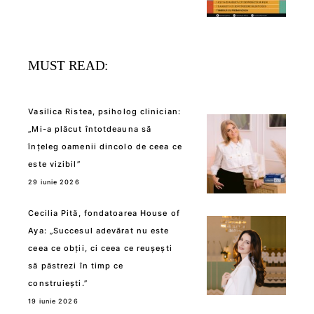
MUST READ:
Vasilica Ristea, psiholog clinician:
„Mi-a plăcut întotdeauna să
înțeleg oamenii dincolo de ceea ce
este vizibil”
29 iunie 2026
Cecilia Pită, fondatoarea House of
Aya: „Succesul adevărat nu este
ceea ce obții, ci ceea ce reușești
să păstrezi în timp ce
construiești.”
19 iunie 2026