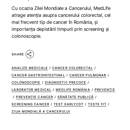
Cu ocazia Zilei Mondiale a Cancerului, MedLife
atrage atenția asupra cancerului colorectal, cel
mai frecvent tip de cancer în România, și
importanța depistării timpurii prin screening și
colonoscopie.
SHARE
ANALIZE MEDICALE
/
CANCER COLORECTAL
/
CANCER GASTROINTESTINAL
/
CANCER PULMONAR
/
COLONOSCOPIE
/
DIAGNOSTIC PRECOCE
/
LABORATOR MEDICAL
/
MEDLIFE ROMÂNIA
/
PREVENȚIE
/
PREVENȚIE CANCER
/
SĂNĂTATE PUBLICĂ
/
SCREENING CANCER
/
TEST EARLYCDT
/
TESTE FIT
/
ZIUA MONDIALĂ A CANCERULUI