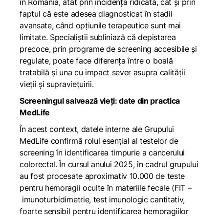
în România, atât prin incidența ridicată, cât și prin
faptul că este adesea diagnosticat în stadii
avansate, când opțiunile terapeutice sunt mai
limitate. Specialiștii subliniază că depistarea
precoce, prin programe de screening accesibile și
regulate, poate face diferența între o boală
tratabilă și una cu impact sever asupra calității
vieții și supraviețuirii.
Screeningul salvează vieți: date din practica
MedLife
În acest context, datele interne ale Grupului
MedLife confirmă rolul esențial al testelor de
screening în identificarea timpurie a cancerului
colorectal. În cursul anului 2025, în cadrul grupului
au fost procesate aproximativ 10.000 de teste
pentru hemoragii oculte în materiile fecale (FIT –
imunoturbidimetrie, test imunologic cantitativ,
foarte sensibil pentru identificarea hemoragiilor