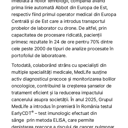
imediată a noilor tehnologii, compania având
prima linie automată Abbot din Europa de Est,
respectiv fiind primul operator medical din Europa
Centrală și de Est care a introdus transportul
probelor de laborator cu drone. De altfel, prin
capacitatea de procesare ridicată, pacienții
primesc rezultate în 24 de ore pentru 70% dintre
cele peste 2000 de tipuri de analize procesate în
portofoliul de laboratoare.
Totodată, colaborând strâns cu specialiști din
multiple specialități medicale, MedLife susține
activ diagnosticul precoce și monitorizarea bolilor
oncologice, contribuind la creșterea șanselor de
tratament eficient și la reducerea impactului
cancerului asupra societății. În anul 2025, Grupul
MedLife a introdus în premieră în România
testul
®
EarlyCDT
– test imunologic efectuat din
sânge prin metoda ELISA, care permite
depistarea precoce a riscului de cancer pulmonar