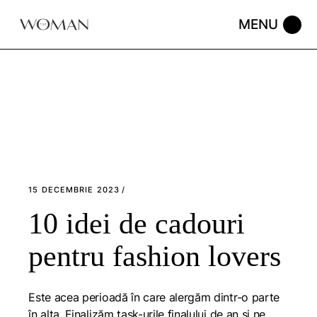
Skip
to
the
content
15 DECEMBRIE 2023
10 idei de cadouri
pentru fashion lovers
Este acea perioadă în care alergăm dintr-o parte
în alta. Finalizăm task-urile finalului de an și ne