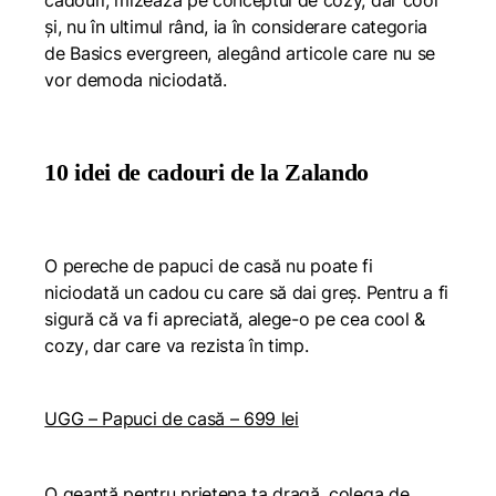
cadouri, mizează pe conceptul de
cozy, dar cool
și, nu în ultimul rând, ia în considerare categoria
de
Basics evergreen
, alegând articole care nu se
vor demoda niciodată.
10 idei de cadouri de la Zalando
O pereche de papuci de casă nu poate fi
niciodată un cadou cu care să dai greș. Pentru a fi
sigură că va fi apreciată, alege-o pe cea
cool &
cozy
, dar care va rezista în timp.
UGG – Papuci de casă – 699 lei
O geantă pentru prietena ta dragă, colega de