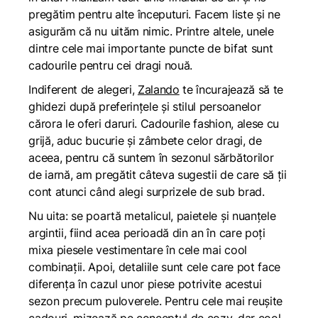
pregătim pentru alte începuturi. Facem liste și ne
asigurăm că nu uităm nimic. Printre altele, unele
dintre cele mai importante puncte de bifat sunt
cadourile pentru cei dragi nouă.
Indiferent de alegeri,
Zalando
te încurajează să te
ghidezi după preferințele și stilul persoanelor
cărora le oferi daruri. Cadourile fashion, alese cu
grijă, aduc bucurie și zâmbete celor dragi, de
aceea, pentru că suntem în sezonul sărbătorilor
de iarnă, am pregătit câteva sugestii de care să ții
cont atunci când alegi surprizele de sub brad.
Nu uita: se poartă metalicul, paietele și nuanțele
argintii, fiind acea perioadă din an în care poți
mixa piesele vestimentare în cele mai cool
combinații. Apoi, detaliile sunt cele care pot face
diferența în cazul unor piese potrivite acestui
sezon precum puloverele. Pentru cele mai reușite