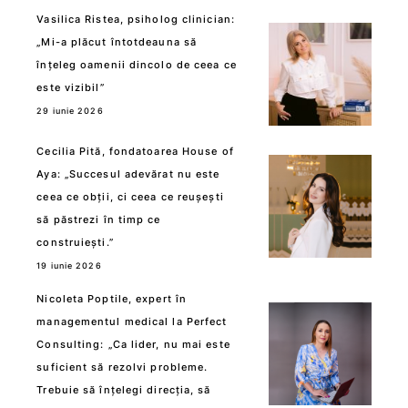
Vasilica Ristea, psiholog clinician:
„Mi-a plăcut întotdeauna să
înțeleg oamenii dincolo de ceea ce
este vizibil”
29 iunie 2026
Cecilia Pită, fondatoarea House of
Aya: „Succesul adevărat nu este
ceea ce obții, ci ceea ce reușești
să păstrezi în timp ce
construiești.”
19 iunie 2026
Nicoleta Poptile, expert în
managementul medical la Perfect
Consulting: „Ca lider, nu mai este
suficient să rezolvi probleme.
Trebuie să înțelegi direcția, să