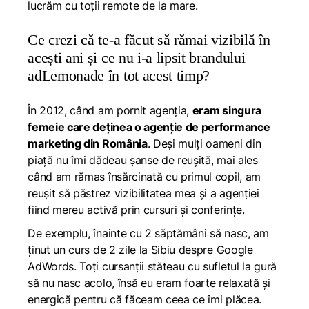
lucrăm cu toții remote de la mare.
Ce crezi că te-a făcut să rămai vizibilă în
acești ani și ce nu i-a lipsit brandului
adLemonade în tot acest timp?
În 2012, când am pornit agenția,
eram singura
femeie care deținea o agenție de performance
marketing din România
. Deși mulți oameni din
piață nu îmi dădeau șanse de reușită, mai ales
când am rămas însărcinată cu primul copil, am
reușit să păstrez vizibilitatea mea și a agenției
fiind mereu activă prin cursuri și conferințe.
De exemplu, înainte cu 2 săptămâni să nasc, am
ținut un curs de 2 zile la Sibiu despre Google
AdWords. Toți cursanții stăteau cu sufletul la gură
să nu nasc acolo, însă eu eram foarte relaxată și
energică pentru că făceam ceea ce îmi plăcea.