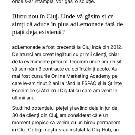
orice s-ar întâmpla, vor găsi o soluție.
Birou nou în Cluj. Unde vă găsim și ce
simți că aduce în plus adLemonade fată de
piață deja existentă?
adLemonade a fost prezentă la Cluj încă din 2012.
De atunci am creat legături cu primii clienți, chiar
de la evenimente precum Tecomm unde am reușit
să semnăm 3 contracte cu cei întâlniți acolo. Au
mai fost cursurile Online Marketing Academy pe
care le-am ținut 2 ani la rând la FSPAC și la Științe
Econimice și Atelierul Digital cu care am venit în
ultimii ani.
Studiind potențialul pieței și având deja în jur de
30 de clienți din Cluj, am considerat că e un
moment propice să venim cu un birou permanent
în Cluj. Colegii noștri s-au instalat la Cluj Hub, un