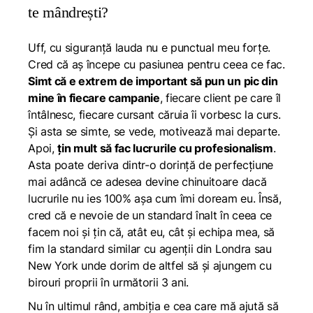
te mândrești?
Uff, cu siguranță lauda nu e punctual meu forțe.
Cred că aș începe cu pasiunea pentru ceea ce fac.
Simt că e extrem de important să pun un pic din
mine în fiecare campanie
, fiecare client pe care îl
întâlnesc, fiecare cursant căruia îi vorbesc la curs.
Și asta se simte, se vede, motivează mai departe.
Apoi,
țin mult să fac lucrurile cu profesionalism
.
Asta poate deriva dintr-o dorință de perfecțiune
mai adâncă ce adesea devine chinuitoare dacă
lucrurile nu ies 100% așa cum îmi doream eu. Însă,
cred că e nevoie de un standard înalt în ceea ce
facem noi și țin că, atât eu, cât și echipa mea, să
fim la standard similar cu agenții din Londra sau
New York unde dorim de altfel să și ajungem cu
birouri proprii în următorii 3 ani.
Nu în ultimul rând, ambiția e cea care mă ajută să