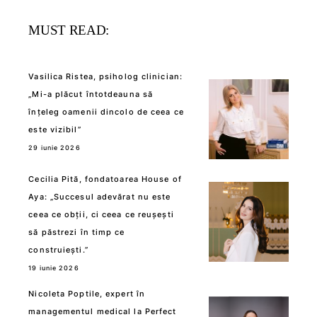
MUST READ:
Vasilica Ristea, psiholog clinician:
„Mi-a plăcut întotdeauna să
înțeleg oamenii dincolo de ceea ce
este vizibil”
29 iunie 2026
Cecilia Pită, fondatoarea House of
Aya: „Succesul adevărat nu este
ceea ce obții, ci ceea ce reușești
să păstrezi în timp ce
construiești.”
19 iunie 2026
Nicoleta Poptile, expert în
managementul medical la Perfect