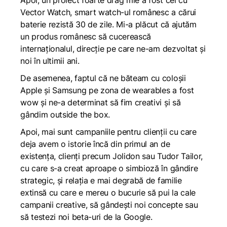
Apoi, un proiect foarte drag mie a fost cel cu
Vector Watch, smart watch-ul românesc a cărui
baterie rezistă 30 de zile. Mi-a plăcut că ajutăm
un produs românesc să cucerească
internaționalul, direcție pe care ne-am dezvoltat și
noi în ultimii ani.
De asemenea, faptul că ne băteam cu coloșii
Apple și Samsung pe zona de wearables a fost
wow și ne-a determinat să fim creativi și să
gândim outside the box.
Apoi, mai sunt campaniile pentru clienții cu care
deja avem o istorie încă din primul an de
existența, clienți precum Jolidon sau Tudor Tailor,
cu care s-a creat aproape o simbioză în gândire
strategic, și relația e mai degrabă de familie
extinsă cu care e mereu o bucurie să pui la cale
campanii creative, să gândești noi concepte sau
să testezi noi beta-uri de la Google.