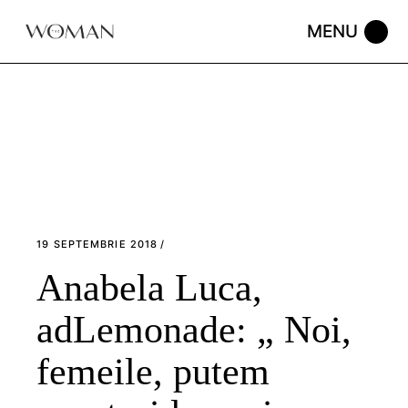
Skip
to
the
content
19 SEPTEMBRIE 2018
Anabela Luca,
adLemonade: „ Noi,
femeile, putem