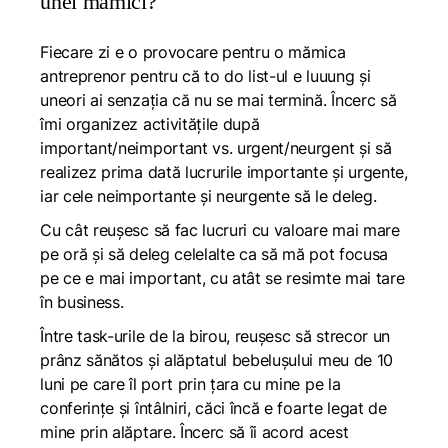
unei mămici?
Fiecare zi e o provocare pentru o mămica
antreprenor pentru că to do list-ul e luuung și
uneori ai senzația că nu se mai termină. Încerc să
îmi organizez activitățile după
important/neimportant vs. urgent/neurgent și să
realizez prima dată lucrurile importante și urgente,
iar cele neimportante și neurgente să le deleg.
Cu cât reușesc să fac lucruri cu valoare mai mare
pe oră și să deleg celelalte ca să mă pot focusa
pe ce e mai important, cu atât se resimte mai tare
în business.
Între task-urile de la birou, reușesc să strecor un
prânz sănătos și alăptatul bebelușului meu de 10
luni pe care îl port prin țara cu mine pe la
conferințe și întâlniri, căci încă e foarte legat de
mine prin alăptare. Încerc să îi acord acest