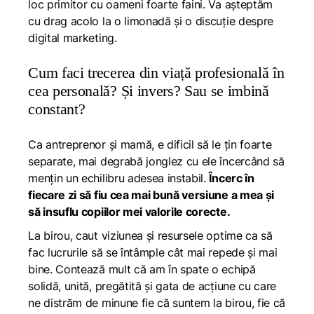
loc primitor cu oameni foarte faini. Va așteptăm
cu drag acolo la o limonadă și o discuție despre
digital marketing.
Cum faci trecerea din viață profesională în
cea personală? Și invers? Sau se imbină
constant?
Ca antreprenor și mamă, e dificil să le țin foarte
separate, mai degrabă jonglez cu ele încercând să
mențin un echilibru adesea instabil.
Încerc în
fiecare zi să fiu cea mai bună versiune a mea și
să insuflu copiilor mei valorile corecte.
La birou, caut viziunea și resursele optime ca să
fac lucrurile să se întâmple cât mai repede și mai
bine. Contează mult că am în spate o echipă
solidă, unită, pregătită și gata de acțiune cu care
ne distrăm de minune fie că suntem la birou, fie că