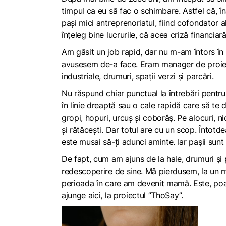
timpul ca eu să fac o schimbare. Astfel că, 
pași mici antreprenoriatul, fiind cofondator 
înțeleg bine lucrurile, că acea criză financiar
Am găsit un job rapid, dar nu m-am întors î
avusesem de-a face. Eram manager de proiec
industriale, drumuri, spații verzi și parcări.
Nu răspund chiar punctual la întrebări pentru
în linie dreaptă sau o cale rapidă care să t
gropi, hopuri, urcuș și coborâș. Pe alocuri, n
și rătăcești. Dar totul are cu un scop. Întot
este musai să-ți adunci aminte. Iar pașii sunt
De fapt, cum am ajuns de la hale, drumuri și pa
redescoperire de sine. Mă pierdusem, la un mo
perioada în care am devenit mamă. Este, poat
ajunge aici, la proiectul ”ThoSay”.