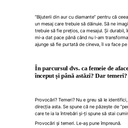
”Bijuterii din aur cu diamante” pentru că cee
un mesaj care trebuie să dăinuie. Să ne imagin
trebuie să fie prețios, ca mesajul. Și durabil,
mi-a dat pace până când nu l-am transformat în
ajunge să fie purtată de cineva, îl va face pe
În parcursul dvs. ca femeie de aface
început și până astăzi? Dar temeri?
Provocări? Temeri? Nu e greu să le identifici
direcția asta. Se spune că ne păzește de “per
care te ia la întrebări și-ți spune să stai cumi
Provocări și temeri. Le-aș pune împreună.