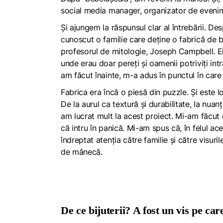
social media manager, organizator de evenim
Și ajungem la răspunsul clar al întrebării. D
cunoscut o familie care deține o fabrică de bij
profesorul de mitologie, Joseph Campbell. El 
unde erau doar pereți și oamenii potriviți int
am făcut înainte, m-a adus în punctul în care
Fabrica era încă o piesă din puzzle. Și este l
De la aurul ca textură și durabilitate, la nuan
am lucrat mult la acest proiect. Mi-am făcut d
că intru în panică. Mi-am spus că, în felul ac
îndreptat atenția către familie și către visur
de mânecă.
De ce bijuterii? A fost un vis pe ca