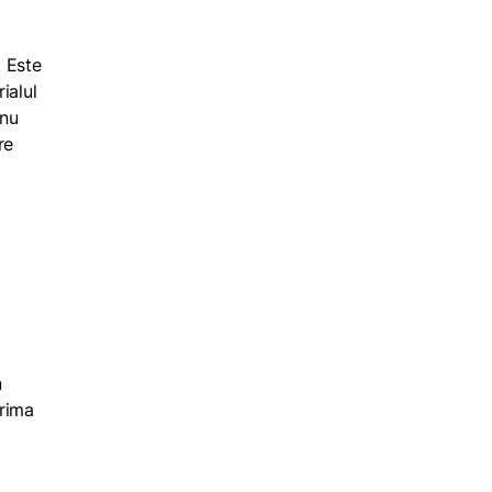
. Este
ialul
 nu
re
.
n
prima