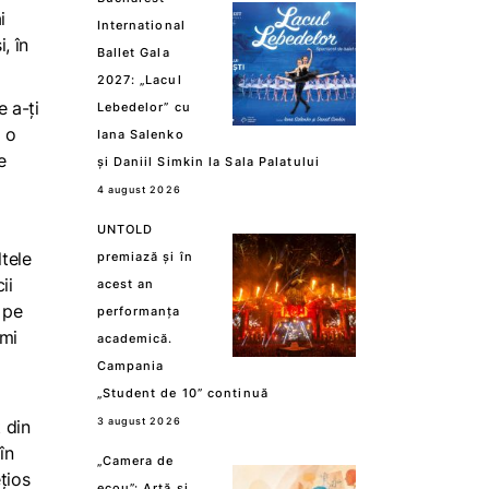
i
International
, în
Ballet Gala
2027: „Lacul
e a-ți
Lebedelor” cu
l o
Iana Salenko
e
și Daniil Simkin la Sala Palatului
4 august 2026
UNTOLD
ltele
premiază și în
ii
acest an
 pe
performanța
-mi
academică.
Campania
„Student de 10” continuă
3 august 2026
 din
în
„Camera de
țios
ecou”: Artă și