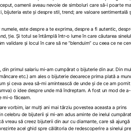
 început, oamenii aveau nevoie de simboluri care să-i poarte ma
, bijuteria este și despre stil, trend; are valoare sentimentală și
 numele, este despre a te exprima, despre a fi autentic, despr
rând, ție. Și totul se întâmplă într-o lume în care căutarea sinelu
 validare și locul în care să ne “blenduim” cu ceea ce ne cer
, din primul salariu mi-am cumpărat o bijuterie din aur. Din mu
, mâncare etc.) am ales o bijuterie deoarece prima plată a munc
um și ceva avea să-mi amintească de unde și de ce am pornit
 (cumva) o idee despre unde mă îndreptam. A fost un mod de a
re mi-o făceam.
are vorbim, iar mulți ani mai târziu povestea aceasta a prins
n celebru de bijuterii și mi-am adus aminte de inelul cumpărat
 că vreau să creez bijuterii din aur cu diamante, care să ajungă 
prezinte acel ghid spre călătoria de redescoperire a sinelui pre