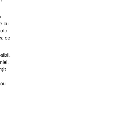
m
le cu
colo
ea ce
sibil.
miei,
țit
eau