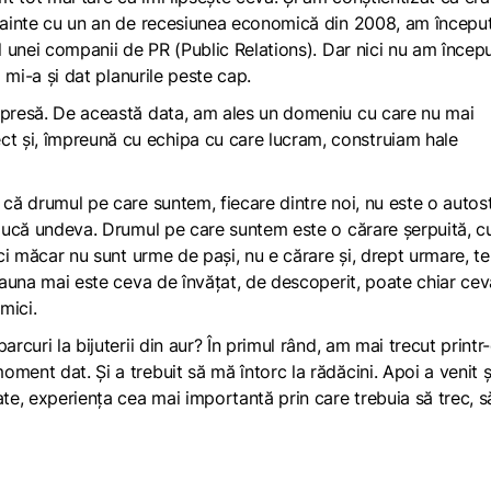
înainte cu un an de recesiunea economică din 2008, am începu
al unei companii de PR (Public Relations). Dar nici nu am încep
ă mi-a și dat planurile peste cap.
n presă. De această data, am ales un domeniu cu care nu mai
t și, împreună cu echipa cu care lucram, construiam hale
 că drumul pe care suntem, fiecare dintre noi, nu este o autos
e ducă undeva. Drumul pe care suntem este o cărare șerpuită, c
ici măcar nu sunt urme de pași, nu e cărare și, drept urmare, t
deauna mai este ceva de învățat, de descoperit, poate chiar ce
 mici.
rcuri la bijuterii din aur? În primul rând, am mai trecut printr
ment dat. Și a trebuit să mă întorc la rădăcini. Apoi a venit ș
e, experiența cea mai importantă prin care trebuia să trec, s