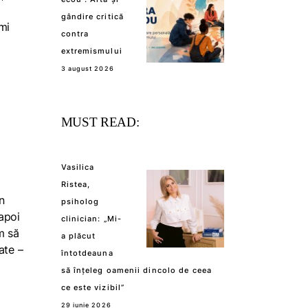
gândire critică
îmi
contra
extremismului
3 august 2026
MUST READ:
Vasilica
Ristea,
n
psiholog
 apoi
clinician: „Mi-
m să
a plăcut
ate –
întotdeauna
să înțeleg oamenii dincolo de ceea
ce este vizibil”
29 iunie 2026