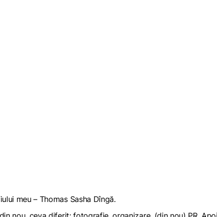
 fiului meu – Thomas Sasha Dîngă.
in nou, ceva diferit: fotografie, organizare, (din nou) PR. Apoi