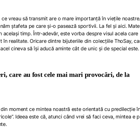
a ce vreau să transmit are o mare importanță în viețile noastre
ăm ștafeta pe care și-o pasează sportivii. La fel și aici. Mater
 în același timp. Într-adevăr, este vorba despre visul acela care
 realitate. Oricare dintre bijuteriile din colecțiile ThoSay, ca
 acel cineva să își aducă aminte cât de unic și de special este
ri, care au fost cele mai mari provocări, de la
, din moment ce mintea noastră este orientată cu predilecție î
icole”. Ideea este că, atunci când vrei să faci ceva, mintea e 
nte.