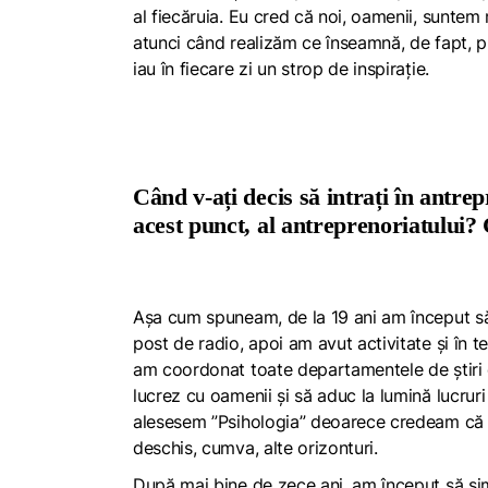
al fiecăruia. Eu cred că noi, oamenii, suntem
atunci când realizăm ce înseamnă, de fapt, put
iau în fiecare zi un strop de inspirație.
Când v-ați decis să intrați în antrep
acest punct, al antreprenoriatului?
Așa cum spuneam, de la 19 ani am început să-m
post de radio, apoi am avut activitate și în 
am coordonat toate departamentele de știri d
lucrez cu oamenii și să aduc la lumină lucruri
alesesem ”Psihologia” deoarece credeam că 
deschis, cumva, alte orizonturi.
După mai bine de zece ani, am început să simt