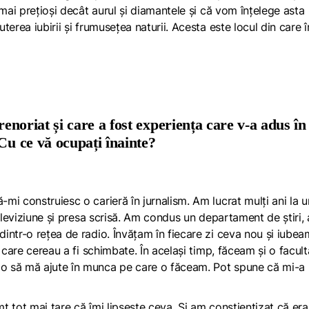
 mai prețioși decât aurul și diamantele și că vom înțelege asta
erea iubirii și frumusețea naturii. Acesta este locul din care 
renoriat și care a fost experiența care v-a adus în
 Cu ce vă ocupați înainte?
i construiesc o carieră în jurnalism. Am lucrat mulți ani la u
televiziune și presa scrisă. Am condus un departament de știri,
intr-o rețea de radio. Învățam în fiecare zi ceva nou și iubea
 care cereau a fi schimbate. În același timp, făceam și o facult
o să mă ajute în munca pe care o făceam. Pot spune că mi-a
 tot mai tare că îmi lipsește ceva. Și am conștientizat că era