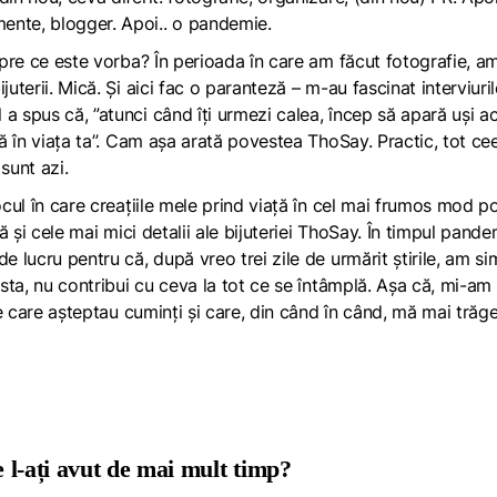
ente, blogger. Apoi.. o pandemie.
espre ce este vorba? În perioada în care am făcut fotografie, a
uterii. Mică. Și aici fac o paranteză – m-au fascinat interviuri
a spus că, ”atunci când îți urmezi calea, încep să apară uși a
ră în viața ta”. Cam așa arată povestea ThoSay. Practic, tot ce
 sunt azi.
ocul în care creațiile mele prind viață în cel mai frumos mod po
ță și cele mai mici detalii ale bijuteriei ThoSay. În timpul pande
e lucru pentru că, după vreo trei zile de urmărit știrile, am sim
esta, nu contribui cu ceva la tot ce se întâmplă. Așa că, mi-am
ile care așteptau cuminți și care, din când în când, mă mai trăg
re l-ați avut de mai mult timp?