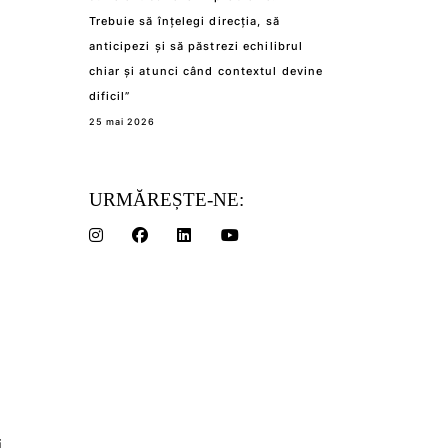
Trebuie să înțelegi direcția, să
anticipezi și să păstrezi echilibrul
chiar și atunci când contextul devine
dificil”
25 mai 2026
URMĂREȘTE-NE:
,