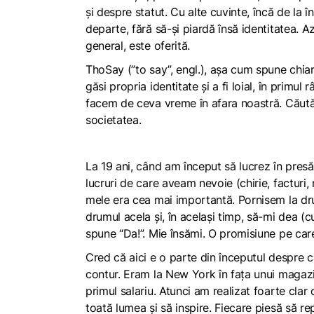
și despre statut. Cu alte cuvinte, încă de la
departe, fără să-și piardă însă identitatea. Azi
general, este oferită.
ThoSay (”to say”, engl.), așa cum spune chiar
găsi propria identitate și a fi loial, în primul 
facem de ceva vreme în afara noastră. Căutăm
societatea.
La 19 ani, când am început să lucrez în presă
lucruri de care aveam nevoie (chirie, facturi
mele era cea mai importantă. Pornisem la dr
drumul acela și, în același timp, să-mi dea
spune “Da!”. Mie însămi. O promisiune pe ca
Cred că aici e o parte din începutul despre c
contur. Eram la New York în fața unui magazi
primul salariu. Atunci am realizat foarte clar
toată lumea și să inspire. Fiecare piesă să re