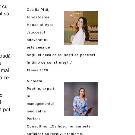
t cu
Cecilia Pită,
ut să
fondatoarea
House of Aya:
„Succesul
adevărat nu
este ceea ce
tradă
obții, ci ceea ce reușești să păstrezi
u
în timp ce construiești.”
e mai
19 iunie 2026
va ce
Nicoleta
Poptile, expert
-o
în
i
managementul
ă pot
medical la
Perfect
Consulting: „Ca lider, nu mai este
suficient să rezolvi probleme.