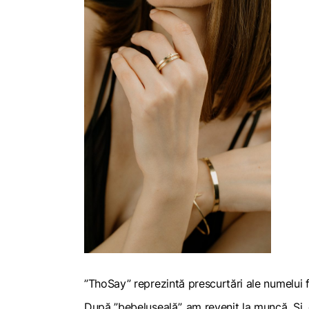
”ThoSay” reprezintă prescurtări ale numelui
După ”bebelușeală”, am revenit la muncă. Și, d