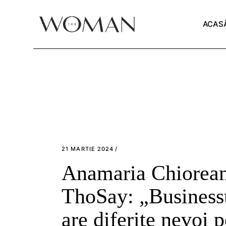
Skip
to
the
ACAS
content
21 MARTIE 2024
Anamaria Chiorea
ThoSay: „Businessu
are diferite nevoi p