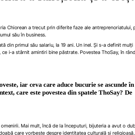
ia Chiorean a trecut prin diferite faze ale antreprenoriatului,
drumul său în business.
 din primul său salariu, la 19 ani. Un inel. Și s-a definit mulți 
, ce i-a stârnit amintiri bine păstrate. Povestea ThoSay, în rând
poveste, iar ceva care aduce bucurie se ascunde în
context, care este povestea din spatele ThoSay? De
ia omenirii. Mai mult, încă de la începuturi, bijuteria a avut o du
odoabă care vorbește despre identitatea culturală și religioasă,