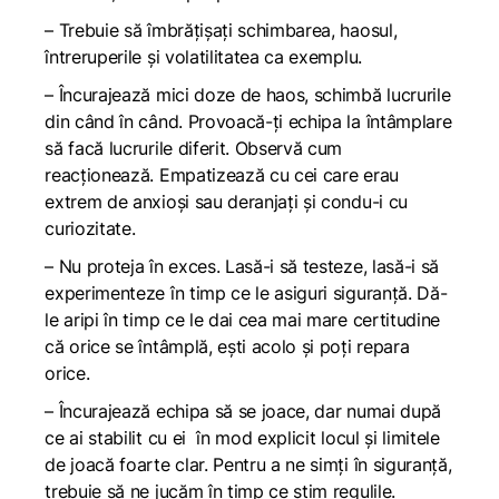
– Trebuie să îmbrățișați schimbarea, haosul,
întreruperile și volatilitatea ca exemplu.
– Încurajează mici doze de haos, schimbă lucrurile
din când în când. Provoacă-ți echipa la întâmplare
să facă lucrurile diferit. Observă cum
reacționează. Empatizează cu cei care erau
extrem de anxioși sau deranjați și condu-i cu
curiozitate.
– Nu proteja în exces. Lasă-i să testeze, lasă-i să
experimenteze în timp ce le asiguri siguranță. Dă-
le aripi în timp ce le dai cea mai mare certitudine
că orice se întâmplă, ești acolo și poți repara
orice.
– Încurajează echipa să se joace, dar numai după
ce ai stabilit cu ei în mod explicit locul și limitele
de joacă foarte clar. Pentru a ne simți în siguranță,
trebuie să ne jucăm în timp ce știm regulile.