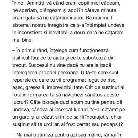
în noi. Amintiți-vă când eram copii mici cădeam,
ne speriam, plângeam și apoi în câteva minute
eram gata să ne cățărăm înapoi. Ba mai mult,
sistemul nostru înregistra ce s-a întâmplat undeva
în inconștient și inevitabil a doua oară ne cățăram
mai bine.
– În primul rând, înțelege cum funcționează
psihicul tău: ce te ajuta și ce te sabotează din
trecut. Succesul nu vine dacă nu are la bază
înțelegerea propriei persoane. Uită-te care sunt
reperele cu care tu vii programat legat de risc,
eșec, greșeală, imprevizibilitate. Cât de susținut ai
fost în formarea ta să navighezi sănătos aceste
lucruri? Câte blocaje duci acum cu tine pentru că
undeva, cândva ai încercat lucruri, te-ai cățărat pe
un gard și ai căzut si în loc sa fii încurajat și chiar
susținut să te urci iar, ai fost certat sau pedepsit?
– Nu mai optimiza pentru azi sau mâine, rămâi în