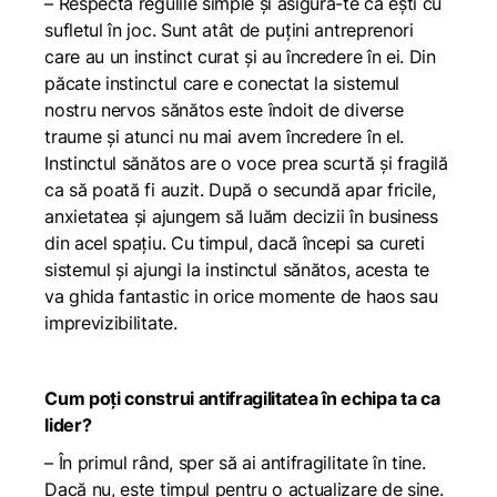
– Respectă regulile simple și asigură-te că ești cu
sufletul în joc. Sunt atât de puțini antreprenori
care au un instinct curat și au încredere în ei. Din
păcate instinctul care e conectat la sistemul
nostru nervos sănătos este îndoit de diverse
traume și atunci nu mai avem încredere în el.
Instinctul sănătos are o voce prea scurtă și fragilă
ca să poată fi auzit. După o secundă apar fricile,
anxietatea și ajungem să luăm decizii în business
din acel spațiu. Cu timpul, dacă începi sa cureti
sistemul și ajungi la instinctul sănătos, acesta te
va ghida fantastic in orice momente de haos sau
imprevizibilitate.
Cum poți construi antifragilitatea în echipa ta ca
lider?
– În primul rând, sper să ai antifragilitate în tine.
Dacă nu, este timpul pentru o actualizare de sine.