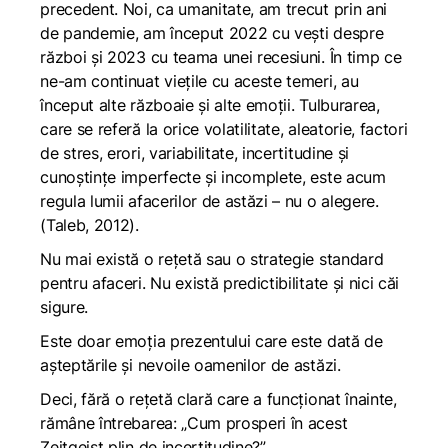
precedent. Noi, ca umanitate, am trecut prin ani
de pandemie, am început 2022 cu vești despre
război și 2023 cu teama unei recesiuni. În timp ce
ne-am continuat viețile cu aceste temeri, au
început alte războaie și alte emoții. Tulburarea,
care se referă la orice volatilitate, aleatorie, factori
de stres, erori, variabilitate, incertitudine și
cunoștințe imperfecte și incomplete, este acum
regula lumii afacerilor de astăzi – nu o alegere.
(Taleb, 2012).
Nu mai există o rețetă sau o strategie standard
pentru afaceri. Nu există predictibilitate și nici căi
sigure.
Este doar emoția prezentului care este dată de
așteptările și nevoile oamenilor de astăzi.
Deci, fără o rețetă clară care a funcționat înainte,
rămâne întrebarea: „Cum prosperi în acest
Zeitgeist plin de incertitudine?”