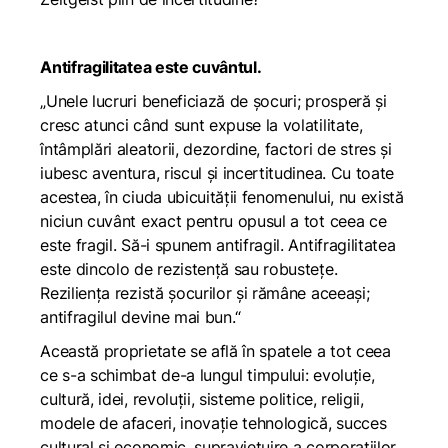
Antifragilitatea este cuvântul.
„Unele lucruri beneficiază de șocuri; prosperă și
cresc atunci când sunt expuse la volatilitate,
întâmplări aleatorii, dezordine, factori de stres și
iubesc aventura, riscul și incertitudinea. Cu toate
acestea, în ciuda ubicuității fenomenului, nu există
niciun cuvânt exact pentru opusul a tot ceea ce
este fragil. Să-i spunem antifragil. Antifragilitatea
este dincolo de rezistență sau robustețe.
Reziliența rezistă șocurilor și rămâne aceeași;
antifragilul devine mai bun.“
Această proprietate se află în spatele a tot ceea
ce s-a schimbat de-a lungul timpului: evoluție,
cultură, idei, revoluții, sisteme politice, religii,
modele de afaceri, inovație tehnologică, succes
cultural și economic, supraviețuire a corporatiilor,