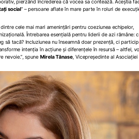
aborativ, pierzând încrederea că vocea sa contează. Aceștia fa
ți social
” – persoane aflate în mare parte în roluri de execuți
 dintre cele mai mari amenințări pentru coeziunea echipelor,
izațională. Întrebarea esențială pentru liderii de azi rămâne: 
g să tacă? Incluziunea nu înseamnă doar prezență, ci particip
sforme intenția în acțiune și diferențele în resursă – altfel, v
e nevoie.”
, spune
Mirela Tănase
, Vicepreședinte al Asociației