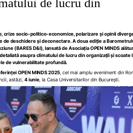
imatului de lucru din
 crize socio-politico-economice, polarizare și opinii diverg
le de deschidere și deconectare. A doua ediție a Barometrul
luziune (BARES D&I), lansată de Asociația OPEN MINDS alătur
taliată asupra climatului de lucru din organizații și scoate 
le de vulnerabilitate profundă.
ferinței OPEN MINDS 2025
, cel mai amplu eveniment din Ro
ncii, astăzi,
4 iunie
, la Casa Universitarilor din București.