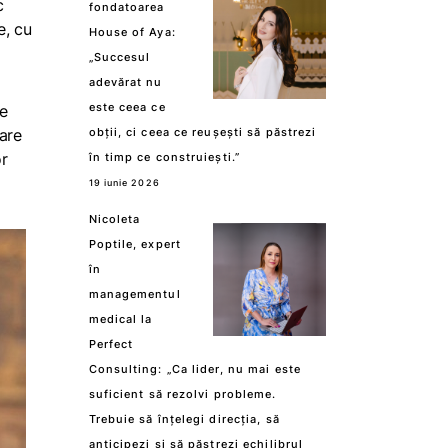
c
fondatoarea
e, cu
House of Aya:
„Succesul
adevărat nu
este ceea ce
ce
obții, ci ceea ce reușești să păstrezi
are
or
în timp ce construiești.”
19 iunie 2026
Nicoleta
Poptile, expert
în
managementul
medical la
Perfect
Consulting: „Ca lider, nu mai este
suficient să rezolvi probleme.
Trebuie să înțelegi direcția, să
anticipezi și să păstrezi echilibrul