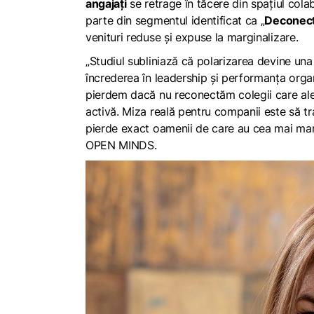
angajați
se retrage în tăcere din spațiul col
parte din segmentul identificat ca „
Deconecta
venituri reduse și expuse la marginalizare.
„Studiul subliniază că polarizarea devine una
încrederea în leadership și performanța organ
pierdem dacă nu reconectăm colegii care ale
activă. Miza reală pentru companii este să tran
pierde exact oamenii de care au cea mai mar
OPEN MINDS.