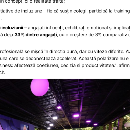
 concept, ci o realitate trăită;
iative de incluziune – fie că susțin colegi, participă la training
.
 incluziunii
– angajați influenți, echilibrați emoțional și implicaț
ntă deja
33% dintre angajați
, cu o creștere de 3% comparativ 
esională se mișcă în direcția bună, dar cu viteze diferite. 
și una care se deconectează accelerat. Această polarizare nu e
iness: afectează coeziunea, decizia și productivitatea.”
, afirm
rch.