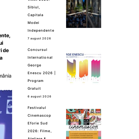
Sibiul,
Capitala
Modei
Independente
ente,
7 august 2026
ui
i de
Concursul
la
International
George
Enescu 2026 |
mânia
Program
Gratuit
6 august 2026
Festivalul
Cinemascop
Eforie Sud
2026: Filme,
Ateliere &