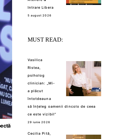
Intrare Libera
5 august 2026
MUST READ:
Vasilica
Ristea,
psiholog
clinician: „Mi-
a plăcut
întotdeauna
să înțeleg oamenii dincolo de ceea
ce este vizibil”
29 iunie 2026
pectă
Cecilia Pită,