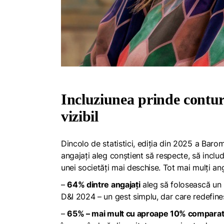
Incluziunea prinde contu
vizibil
Dincolo de statistici, ediția din 2025 a Baro
angajați aleg conștient să respecte, să includ
unei societăți mai deschise. Tot mai mulți an
–
64% dintre angajați
aleg să folosească un 
D&I 2024 – un gest simplu, dar care redefineș
–
65% – mai mult cu aproape 10% comparativ