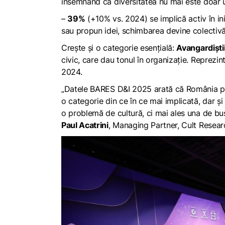
însemnând că diversitatea nu mai este doar un
–
39%
(+10% vs. 2024) se implică activ în iniț
sau propun idei, schimbarea devine colectivă
Crește și o categorie esențială:
Avangardiștii
civic, care dau tonul în organizație. Reprezi
2024.
„Datele BARES D&I 2025 arată că România prof
o categorie din ce în ce mai implicată, dar 
o problemă de cultură, ci mai ales una de bus
Paul Acatrini
, Managing Partner, Cult Resea