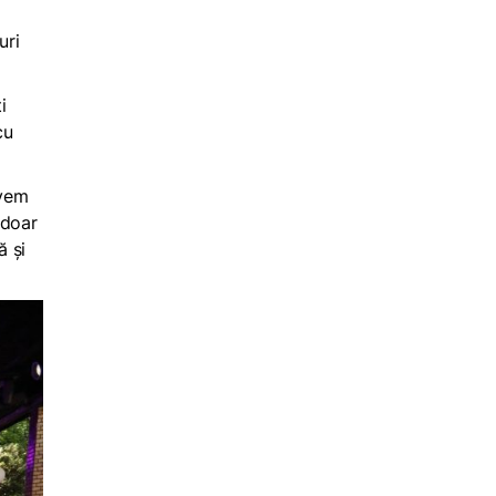
uri
i
cu
Avem
 doar
ă și