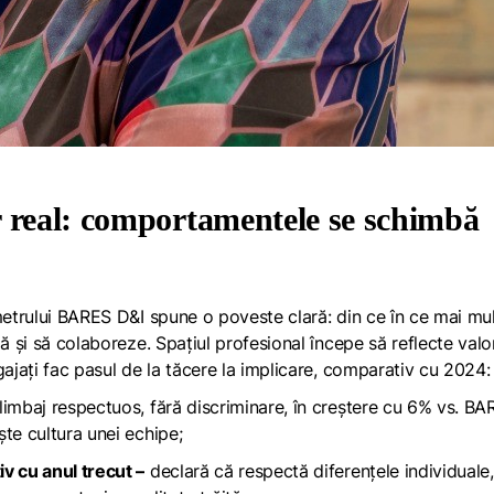
r real: comportamentele se schimbă
metrului BARES D&I spune o poveste clară: din ce în ce mai mul
ă și să colaboreze. Spațiul profesional începe să reflecte valor
gajați fac pasul de la tăcere la implicare, comparativ cu 2024:
limbaj respectuos, fără discriminare, în creștere cu 6% vs. B
te cultura unei echipe;
 cu anul trecut –
declară că respectă diferențele individuale,