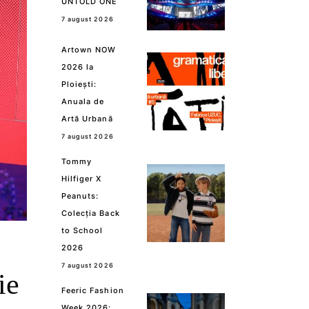
UNTOLD ONE
7 august 2026
Artown NOW
2026 la
Ploiești:
Anuala de
Artă Urbană
7 august 2026
Tommy
Hilfiger X
Peanuts:
Colecția Back
to School
2026
7 august 2026
ie
Feeric Fashion
Week 2026: