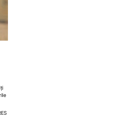
ți
ile
ARES