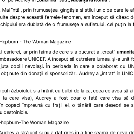
Mai întâi, prin frumusețea, gingășia și stilul unic pe care le af
 multe despre această femeie-fenomen, am început să citesc 
ipului era dublată de o frumusețe a sufletului, cel puțin la 
l carierei, iar prin faima de care s-a bucurat a „creat”
umanit
 ambasadoare UNICEF. A început să cutreiere lumea, și-a unit f
ajuta copiii nevoiași. În perioada în care a colaborat cu U
 obținute din donații și sponsorizări. Audrey a „intrat” în UNI
mpul războiului, s-a hrănit cu bulbi de lalea, ceea ce avea să a
ă la care visa), Audrey a fost doar o fată care visa să d
n copaci împreună cu frații ei, o tânără care deseori se s
u destoinicie.
 Audrey a strălucit și nu a dat greș în a ține seama de ceva d