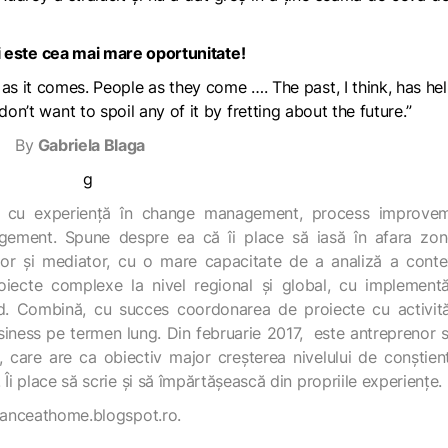
i este cea mai mare oportunitate!
ay as it comes. People as they come …. The past, I think, has he
on’t want to spoil any of it by fretting about the future.”
By
Gabriela Blaga
, cu experiență în change management, process improvem
ement. Spune despre ea că îi place să iasă în afara zon
tor și mediator, cu o mare capacitate de a analiză a conte
oiecte complexe la nivel regional și global, cu implementă
d. Combină, cu succes coordonarea de proiecte cu activită
usiness pe termen lung. Din februarie 2017, este antreprenor s
 care are ca obiectiv major creșterea nivelului de conștien
Îi place să scrie și să împărtășească din propriile experiențe.
eganceathome.blogspot.ro.