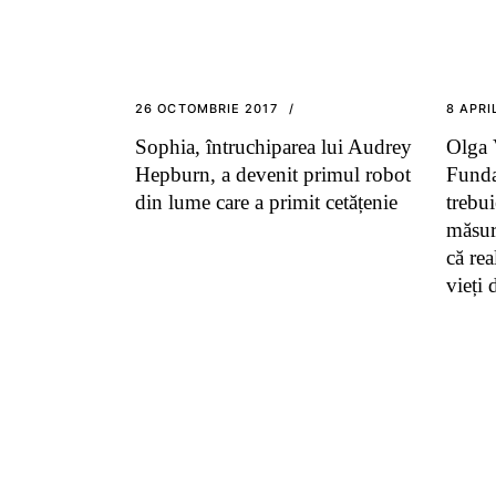
26 OCTOMBRIE 2017
8 APRI
Sophia, întruchiparea lui Audrey
Olga 
Hepburn, a devenit primul robot
Funda
din lume care a primit cetățenie
trebui
măsură
că rea
vieți 