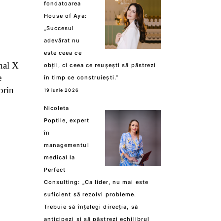
fondatoarea
House of Aya:
„Succesul
adevărat nu
este ceea ce
nal X
obții, ci ceea ce reușești să păstrezi
e
în timp ce construiești.”
prin
19 iunie 2026
Nicoleta
Poptile, expert
în
managementul
medical la
Perfect
Consulting: „Ca lider, nu mai este
suficient să rezolvi probleme.
Trebuie să înțelegi direcția, să
anticipezi și să păstrezi echilibrul