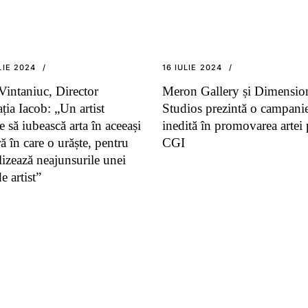
LIE 2024
16 IULIE 2024
Vintaniuc, Director
Meron Gallery și Dimensio
ția Iacob: „Un artist
Studios prezintă o campani
e să iubească arta în aceeași
inedită în promovarea artei 
 în care o urăște, pentru
CGI
lizează neajunsurile unei
de artist”