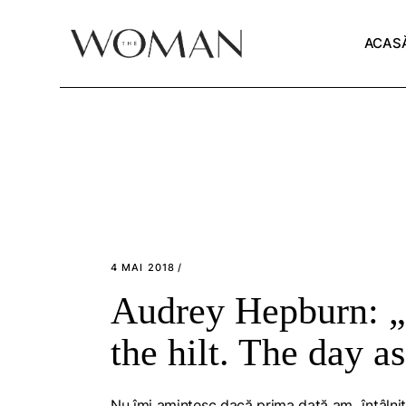
Skip
to
the
ACAS
content
4 MAI 2018
Audrey Hepburn: „P
the hilt. The day a
Nu îmi amintesc dacă prima dată am „întâlni