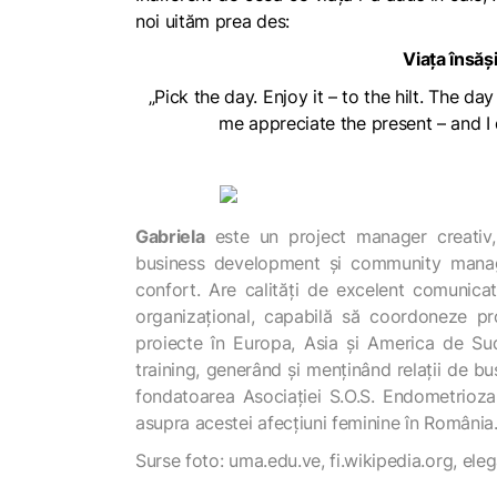
noi uităm prea des:
Viața însăș
„Pick the day. Enjoy it – to the hilt. The d
me appreciate the present – and I d
Gabriela
este un project manager creativ
business development și community manag
confort. Are calități de excelent comunica
organizațional, capabilă să coordoneze pr
proiecte în Europa, Asia și America de Su
training, generând și menținând relații de b
fondatoarea Asociației S.O.S. Endometrioza,
asupra acestei afecțiuni feminine în România. 
Surse foto:
uma.edu.ve, fi.wikipedia.org, el