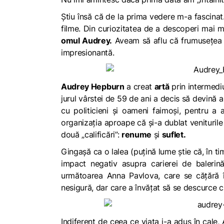
Știu însă că de la prima vedere m-a fascinat. 
filme. Din curiozitatea de a descoperi mai
omul Audrey.
Aveam să aflu că frumusețea ch
impresionantă.
Audrey Hepburn
a creat
artă
prin intermediu
jurul vârstei de 59 de ani a decis să devină
cu politicieni și oameni faimoși, pentru a 
organizația aproape că și-a dublat veniturile
două „calificări”:
renume
și
suflet.
Gingașă ca o lalea (puțină lume știe că, în ti
impact negativ asupra carierei de balerin
următoarea Anna Pavlova, care se cățără î
nesigură, dar care a învățat să se descurce c
Indiferent de ceea ce viața i-a adus în cale,