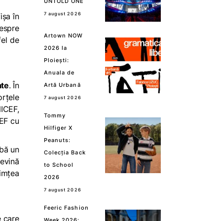
UNTOLD ONE
7 august 2026
ișa în
despre
Artown NOW
fel de
2026 la
Ploiești:
Anuala de
ate
. În
Artă Urbană
orțele
7 august 2026
NICEF,
Tommy
CEF cu
Hilfiger X
Peanuts:
ibă un
Colecția Back
evină
to School
imțea
2026
7 august 2026
Feeric Fashion
e care
Week 2026: