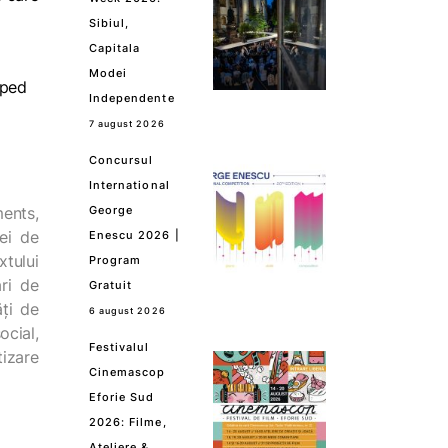
Sibiul,
Capitala
Modei
lped
Independente
7 august 2026
Concursul
International
ents,
George
ei de
Enescu 2026 |
xtului
Program
ri de
Gratuit
ți de
6 august 2026
ocial,
Festivalul
tizare
Cinemascop
Eforie Sud
2026: Filme,
Ateliere &