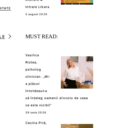
Intrare Libera
ITATE
5 august 2026
MUST READ:
LE
Vasilica
Ristea,
psiholog
clinician: „Mi-
a plăcut
întotdeauna
să înțeleg oamenii dincolo de ceea
ce este vizibil”
29 iunie 2026
Cecilia Pită,