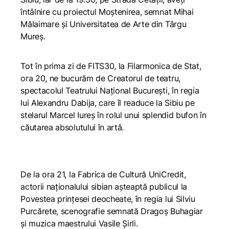
întâlnire cu proiectul
Moștenirea
, semnat Mihai
Mălaimare și Universitatea de Arte din Târgu
Mureș.
Tot în prima zi de FITS30, la Filarmonica de Stat,
ora 20, ne bucurăm de
Creatorul de teatru
,
spectacolul Teatrului Național București, în regia
lui Alexandru Dabija, care îl readuce la Sibiu pe
stelarul Marcel Iureș în rolul unui splendid bufon în
căutarea absolutului în artă.
De la ora 21, la Fabrica de Cultură UniCredit,
actorii naționalului sibian așteaptă publicul la
Povestea prințesei deocheate,
în regia lui Silviu
Purcărete, scenografie semnată Dragoș Buhagiar
și muzica maestrului Vasile Șirli.