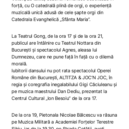
forță, cu
O catedrală plină de orgi
, o experiență
muzicală unică adusă de cele șapte orgi din
Catedrala Evanghelică „Sfânta Maria”.
La Teatrul Gong, de la ora 17 și de la ora 21,
publicul are întâlnire cu Teatrul Nottara din
București și spectacolul
Agnes, aleasa lui
Dumnezeu
, care ne pune față în față cu o dilemă
morală.
Iubitorii dansului nu pot rata spectacolul Operei
Române din București, ALTITZA & JOC’N JOC, în
regia și coregrafia inegalabilului Gigi Căciuleanu și
pe muzica maestrului Dan Dediu, prezentat la
Centrul Cultural „Ion Besoiu” de la ora 17.
De la ora 19, Pietonala Nicolae Bălcescu va răsuna
pe Muzica Militară a Academiei Forțelor Terestre
Sibiu, iar de la 19.30, pe Strada Cetății, aveți