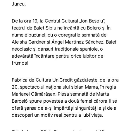
Juncu.
De la ora 19, la Centrul Cultural „Ion Besoiu”,
teatrul de Balet Sibiu ne încântă cu
Bolero și În
numele bucuriei
, cu o coregrafie semnată de
Aleisha Gardner și Ángel Martínez Sánchez. Balet
neoclasic și dansuri tradiționale spaniole, o
adevărată încântare pentru orice iubitor de
frumos!
Fabrica de Cultura UniCredit găzduiește, de la ora
20, spectacolul naționalului sibian
Mama
, în regia
Marianei Cămărășan. Piesa semnată de Marta
Barceló spune povestea a două femei cărora li se
oferă șansa de a-și împărtăși singurătățile și de a
descoperi un motiv real pentru a iubi viața.