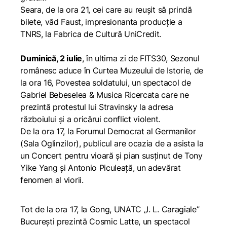
Seara, de la ora 21, cei care au reușit să prindă
bilete, văd
Faust
, impresionanta producție a
TNRS, la Fabrica de Cultură UniCredit.
Duminică, 2 iulie
, în ultima zi de FITS30, Sezonul
românesc aduce în Curtea Muzeului de Istorie, de
la ora 16,
Povestea soldatului
, un spectacol de
Gabriel Bebeselea & Musica Ricercata care ne
prezintă protestul lui Stravinsky la adresa
războiului și a oricărui conflict violent.
De la ora 17, la Forumul Democrat al Germanilor
(Sala Oglinzilor), publicul are ocazia de a asista la
un Concert pentru vioară și pian susținut de Tony
Yike Yang și Antonio Piculeață, un adevărat
fenomen al viorii.
Tot de la ora 17, la Gong, UNATC „I. L. Caragiale”
București prezintă
Cosmic Latte
, un spectacol