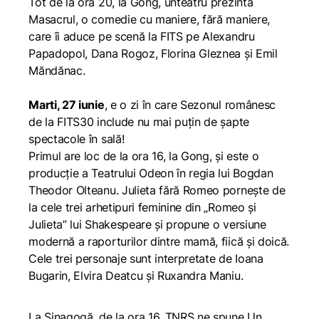
Tot de la ora 20, la Gong, unteatru prezintă
Masacrul
, o comedie cu maniere, fără maniere,
care îi aduce pe scenă la FITS pe Alexandru
Papadopol, Dana Rogoz, Florina Gleznea și Emil
Măndănac.
Marti, 27 iunie
, e o zi în care Sezonul românesc
de la FITS30 include nu mai puțin de șapte
spectacole în sală!
Primul are loc de la ora 16, la Gong, și este o
producție a Teatrului Odeon în regia lui Bogdan
Theodor Olteanu.
Julieta fără Romeo
pornește de
la cele trei arhetipuri feminine din „Romeo și
Julieta” lui Shakespeare și propune o versiune
modernă a raporturilor dintre mamă, fiică și doică.
Cele trei personaje sunt interpretate de Ioana
Bugarin, Elvira Deatcu și Ruxandra Maniu.
La Sinagogă, de la ora 16, TNRS ne spune
Un