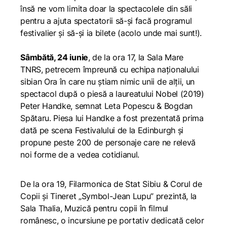
însă ne vom limita doar la spectacolele din săli
pentru a ajuta spectatorii să-și facă programul
festivalier și să-și ia bilete (acolo unde mai sunt!).
Sâmbătă, 24 iunie
, de la ora 17, la Sala Mare
TNRS, petrecem împreună cu echipa naționalului
sibian
Ora în care nu știam nimic unii de alții
, un
spectacol după o piesă a laureatului Nobel (2019)
Peter Handke, semnat Leta Popescu & Bogdan
Spătaru. Piesa lui Handke a fost prezentată prima
dată pe scena Festivalului de la Edinburgh și
propune peste 200 de personaje care ne relevă
noi forme de a vedea cotidianul.
De la ora 19, Filarmonica de Stat Sibiu & Corul de
Copii și Tineret „Symbol-Jean Lupu” prezintă, la
Sala Thalia,
Muzică pentru copii în filmul
românesc
, o incursiune pe portativ dedicată celor