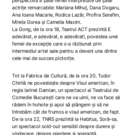
perspectiva a șase femei interpretate de șase
actrițe remarcabile: Mariana Mihuț, Dana Dogaru,
Ana Ioana Macarie, Rodica Lazăr, Profira Serafim,
Mirela Gorea și Camelia Maxim.
La Gong, de la ora 18, Teatrul ACT prezintă
E
adevărat, e adevărat, e adevărat!
, povestea unei
femei de excepție care s-a răzbunat prin
intermediul artei sale pentru a deveni una dintre
cele mai de succes pictorițe.
Tot la Fabrica de Cultură, de la ora 20, Tudor
Chirilă ne povestește despre
Visul american
, în
regia Iarinei Damian, un spectacol al Teatrului de
Comedie București care ne va uimi, ne va face să
râdem în hohote și apoi să plângem și să ne
întrebăm cât de frumos e visul american, de fapt.
De la ora 22, TNRS prezintă la Habitus,
Soră-sa
,
un spectacol sold-out sensibil despre durere și
vindecare, despre pierdere și speranță.