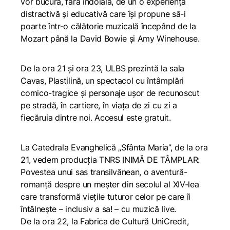
vor bucura, fără îndoială, de un o experiență
distractivă și educativă care își propune să-i
poarte într-o călătorie muzicală începând de la
Mozart până la David Bowie și Amy Winehouse.
De la ora 21 și ora 23, ULBS prezintă la sala
Cavas,
Plastilină
, un spectacol cu întâmplări
comico-tragice și personaje ușor de recunoscut
pe stradă, în cartiere, în viața de zi cu zi a
fiecăruia dintre noi. Accesul este gratuit.
La Catedrala Evanghelică „Sfânta Maria”, de la ora
21, vedem producția TNRS
INIMĂ DE TÂMPLAR:
Povestea unui sas transilvănean
, o aventură-
romanță despre un meșter din secolul al XIV-lea
care transformă viețile tuturor celor pe care îi
întâlnește – inclusiv a sa! – cu muzică
live.
De la ora 22, la Fabrica de Cultură UniCredit,