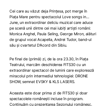
Cei care au văzut deja
Prințesa
, pot merge în
Piața Mare pentru spectacolul
Love songs in…
June
, un extraordinar deliciu muzical care aduce
pe scenă unii dintre cei mai iubiți artiști români:
Monica Anghel, Paula Seling, George Miron, alături
de grupul vocal Acapella, Andrei Tudor, band-ul
său și cvartetul D’Acord din Sibiu.
Pe final de (primă) zi, de la ora 23.30, în Piața
Teatrului, marcăm deschiderea FITS30 cu un
extraordinar spectacol de lumini care explorează
miracolul prin intermediul tehnologiei: DRONE
SHOW, semnat EVSKY & KLS LASERS.
Aceasta este doar prima zi de FITS30 și doar
spectacolele românești incluse în program.
Continuăm cu prezentarea Sezonului românesc,