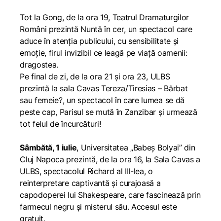
Tot la Gong, de la ora 19, Teatrul Dramaturgilor
Români prezintă
Nuntă în cer
, un spectacol care
aduce în atenția publicului, cu sensibilitate și
emoție, firul invizibil ce leagă pe viață oamenii:
dragostea.
Pe final de zi, de la ora 21 și ora 23, ULBS
prezintă la sala Cavas
Tereza/Tiresias – Bărbat
sau femeie?
, un spectacol în care lumea se dă
peste cap, Parisul se mută în Zanzibar și urmează
tot felul de încurcături!
Sâmbătă, 1 iulie
, Universitatea „Babeș Bolyai” din
Cluj Napoca prezintă, de la ora 16, la Sala Cavas a
ULBS, spectacolul
Richard al III-lea
, o
reinterpretare captivantă și curajoasă a
capodoperei lui Shakespeare, care fascinează prin
farmecul negru și misterul său. Accesul este
gratuit.