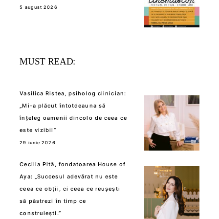
5 august 2026
MUST READ:
Vasilica Ristea, psiholog clinician:
„Mi-a plăcut întotdeauna să
înțeleg oamenii dincolo de ceea ce
este vizibil”
29 iunie 2026
Cecilia Pită, fondatoarea House of
Aya: „Succesul adevărat nu este
ceea ce obții, ci ceea ce reușești
să păstrezi în timp ce
construiești.”