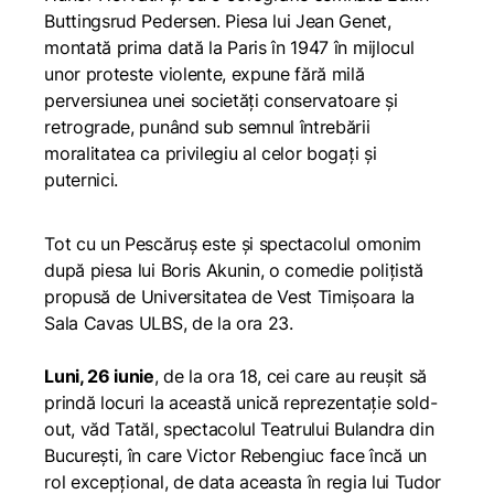
Buttingsrud Pedersen. Piesa lui Jean Genet,
montată prima dată la Paris în 1947 în mijlocul
unor proteste violente, expune fără milă
perversiunea unei societăți conservatoare și
retrograde, punând sub semnul întrebării
moralitatea ca privilegiu al celor bogați și
puternici.
Tot cu un
Pescăruș
este și spectacolul omonim
după piesa lui Boris Akunin, o comedie polițistă
propusă de Universitatea de Vest Timișoara la
Sala Cavas ULBS, de la ora 23.
Luni, 26 iunie
, de la ora 18, cei care au reușit să
prindă locuri la această unică reprezentație sold-
out, văd
Tatăl
, spectacolul Teatrului Bulandra din
București, în care Victor Rebengiuc face încă un
rol excepțional, de data aceasta în regia lui Tudor