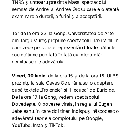
TNRS și unteatru prezintă
Mass
, spectacolul
semnat de Andrei și Andrea Grosu care e o atentă
examinare a durerii, a furiei și a acceptării.
Tor de la ora 22, la Gong, Universitatea de Arte
din Târgu Mureș propune spectacolul
Taxi Vinil,
în
care zece personaje reprezentând toate păturile
societății ne pun față în față cu interpretări
nemiloase ale adevărului.
Vineri, 30 iunie
, de la ora 15 și de la ora 18, ULBS
prezintp la sala Cavas
Cele rămase
, o adaptare
după textele „Troienele” și “Hecuba” de Euripide.
De la ora 17, la Gong, vedem spectacolul
Dovedește. O poveste virală
, în regia lui Eugen
Jebeleanu, în care doi tineri indispuși născocesc o
adevărată teorie a complotului pe Google,
YouTube, Insta și TikTok!