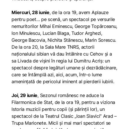
Miercuri, 28 iunie
, de la ora 19, avem
Aplauze
pentru poet… pe scenă
, un spectacol pe versurile
nemuritorilor Mihai Eminescu, George Topârceanu,
Ion Minulescu, Lucian Blaga, Tudor Arghezi,
George Bacovia, Nichita Stănescu, Marin Sorescu.
De la ora 20, la Sala Mare TNRS, actorii
naționalului sibian vă dau întâlnire cu Cehov și a
sa
Livada de vișini
în regia lui Dumitru Acriș: un
spectacol despre legături umane și dezrădăcinare,
care se întâmplă azi, aici, acum, într-o lume
amenințată de pericolul iminent al pierderii iubirii.
Joi, 29 iunie
, Sezonul românesc ne aduce la
Filarmonica de Stat, de la ora 19, pentru a viziona
Istoria muzicii pentru copii (și părinții lor),
un
spectacol de la Teatrul Clasic „Ioan Slavici” Arad –
Trupa Marionete. Micii și mai mari spectatori se