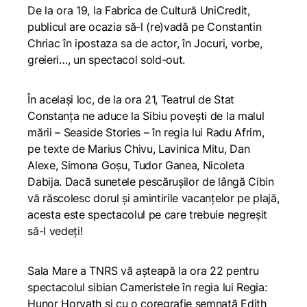
De la ora 19, la Fabrica de Cultură UniCredit,
publicul are ocazia să-l (re)vadă pe Constantin
Chriac în ipostaza sa de actor, în
Jocuri, vorbe,
greieri…
, un spectacol sold-out.
În același loc, de la ora 21, Teatrul de Stat
Constanța ne aduce la Sibiu povești de la malul
mării –
Seaside Stories
– în regia lui Radu Afrim,
pe texte de Marius Chivu, Lavinica Mitu, Dan
Alexe, Simona Goșu, Tudor Ganea, Nicoleta
Dabija. Dacă sunetele pescărușilor de lângă Cibin
vă răscolesc dorul și amintirile vacanțelor pe plajă,
acesta este spectacolul pe care trebuie negreșit
să-l vedeți!
Sala Mare a TNRS vă așteapă la ora 22 pentru
spectacolul sibian
Cameristele
în regia lui Regia:
Hunor Horvath și cu o coregrafie semnată Edith