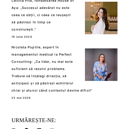
Cecilia Pită, fondatoarea House of
Aya: „Succesul adevărat nu este
ceea ce obții, ci ceea ce reușești
să păstrezi în timp ce
construiești.”
19 iunie 2026
Nicoleta Poptile, expert în
managementul medical la Perfect
Consulting: „Ca lider, nu mai este
suficient să rezolvi probleme.
Trebuie să înțelegi direcția, să
anticipezi și să păstrezi echilibrul
chiar și atunci când contextul devine dificil”
25 mai 2026
URMĂREȘTE-NE: