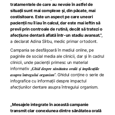
tratamentele de care au nevoie în astfel de
situații sunt mai complexe și, din păcate, mai
costisitoare. Este un aspect pe care uneori
pacienții nu îl iau în calcul, dar este mai ieftin să
previi prin controale de rutină, decât să tratezi o
afecțiune dentară aflată într-un stadiu avansat.”,
a declarat Adina Sîrbu, medic primar ortodont.
Campania se desfășoară în mediul online, pe
paginile de social media ale clinicii, dar și în cadrul
clinicii, unde pacienții primesc un material
informativ „𝑮𝒉𝒊𝒅 𝒅𝒆𝒔𝒑𝒓𝒆 𝒔𝒂̆𝒏𝒂̆𝒕𝒂𝒕𝒆𝒂 𝒐𝒓𝒂𝒍𝒂̆ 𝒔̦𝒊 𝒊𝒎𝒑𝒍𝒊𝒄𝒂𝒕̦𝒊𝒊𝒍𝒆
𝒂𝒔𝒖𝒑𝒓𝒂 𝒊̂𝒏𝒕𝒓𝒆𝒈𝒖𝒍𝒖𝒊 𝒐𝒓𝒈𝒂𝒏𝒊𝒔𝒎”. Ghidul conține o serie de
infografice cu informații despre impactul
afecțiunilor dentare asupra întregului organism.
„Mesajele integrate în această campanie
transmit clar conexiunea dintre sănătatea orală