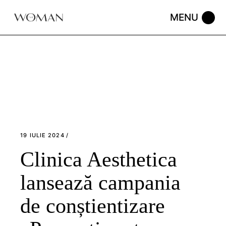
Skip
to
the
content
19 IULIE 2024
Clinica Aesthetica
lansează campania
de conștientizare