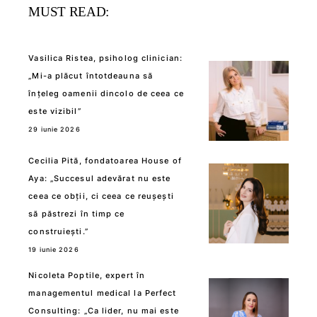
MUST READ:
Vasilica Ristea, psiholog clinician:
„Mi-a plăcut întotdeauna să
înțeleg oamenii dincolo de ceea ce
este vizibil”
29 iunie 2026
Cecilia Pită, fondatoarea House of
Aya: „Succesul adevărat nu este
ceea ce obții, ci ceea ce reușești
să păstrezi în timp ce
construiești.”
19 iunie 2026
Nicoleta Poptile, expert în
managementul medical la Perfect
Consulting: „Ca lider, nu mai este