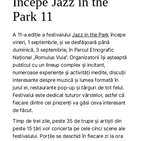
Începe Jazz in the
Park 11
A 11-a ediție a festivalului
Jazz in the Park
începe
vineri, 1 septembrie, și se desfășoară până
duminică, 3 septembrie, în Parcul Etnografic
Național „Romulus Vuia”. Organizatorii își așteaptă
publicul cu un lineup complex și incitant,
numeroase experiențe și activități inedite, discuții
interesante despre muzică și lumea formată în
jurul ei, restaurante pop-up și târguri de tot felul.
Festivalul este dedicat tuturor vârstelor, astfel că
fiecare dintre cei prezenți va găsi ceva interesant
de făcut.
Timp de trei zile, peste 35 de trupe și artiști din
peste 15 țări vor concerta pe cele cinci scene ale
festivalului. Porțile se deschid în fiecare zi la ora