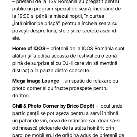
– prietenii de la TSV România au pregătit pentru
public un program special de seară, începând de
la 19:00 și până la miezul nopții, în curtea
„Întâlnirilor pe prispă”, pentru a încheia seara cu
povești despre lună, stele și ce secrete ascund
ele.
Home of IQOS
– prietenii de la IQOS România sunt
alături și la ediția aceasta de festival cu o zonă
plină de surprize și cu DJ-ii care vin să mențină
distracția în pauza dintre concerte.
Mega Image Lounge
– un spațiu de relaxare cu
photo corner și cu fructe proaspete pentru
doritori.
Chill & Photo Corner by Brico Dépôt
– locul unde
participanții se pot așeza pentru a servi în tihnă
un pahar de vin, ceva de mâncare sau doar să-și
odihnească picioarele de la atâta hoinărit prin
parc, pe mobilierul de grădină adus de prietenii de