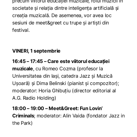
precum viitorul educației muzicale, rolul muzicii în
societate și relația dintre inteligența artificială și
creația muzicală. De asemenea, vor avea loc
sesiuni de meet&greet cu trupe și artiști din
festival.
VINERI, 1 septembrie
16:45 – 17:45 – Care este viitorul educației
muzicale
, cu Romeo Cozma (profesor la
Universitatea din Iași, catedra Jazz și Muzică
Ușoară) și Dima Belinski (pianist și compozitor);
moderator: Horia Ghibuțiu (director editorial al
A.G. Radio Holding)
18:00 – 19:00 – Meet&Greet: Fun Lovin’
Criminals
; moderator: Alin Vaida (fondator Jazz in
the Park)