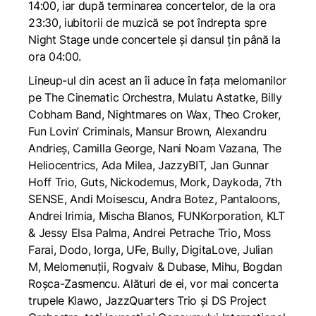
14:00, iar după terminarea concertelor, de la ora
23:30, iubitorii de muzică se pot îndrepta spre
Night Stage unde concertele și dansul țin până la
ora 04:00.
Lineup-ul din acest an îi aduce în fața melomanilor
pe The Cinematic Orchestra, Mulatu Astatke, Billy
Cobham Band, Nightmares on Wax, Theo Croker,
Fun Lovin’ Criminals, Mansur Brown, Alexandru
Andrieș, Camilla George, Nani Noam Vazana, The
Heliocentrics, Ada Milea, JazzyBIT, Jan Gunnar
Hoff Trio, Guts, Nickodemus, Mork, Daykoda, 7th
SENSE, Andi Moisescu, Andra Botez, Pantaloons,
Andrei Irimia, Mischa Blanos, FUNKorporation, KLT
& Jessy Elsa Palma, Andrei Petrache Trio, Moss
Farai, Dodo, Iorga, UFe, Bully, DigitaLove, Julian
M, Melomenuții, Rogvaiv & Dubase, Mihu, Bogdan
Roșca-Zasmencu. Alături de ei, vor mai concerta
trupele Klawo, JazzQuarters Trio și DS Project