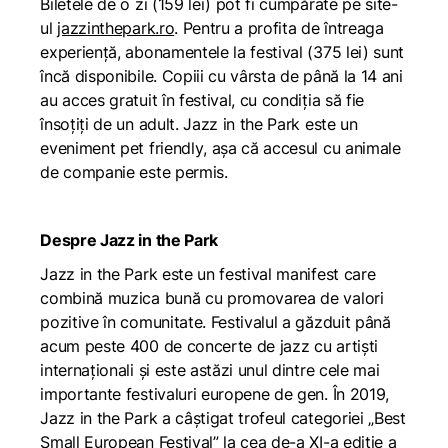
Biletele de o zi (159 lei) pot fi cumpărate pe site-
ul
jazzinthepark.ro
. Pentru a profita de întreaga
experiență, abonamentele la festival (375 lei) sunt
încă disponibile. Copiii cu vârsta de până la 14 ani
au acces gratuit în festival, cu condiția să fie
însoțiți de un adult. Jazz in the Park este un
eveniment
pet friendly
, așa că accesul cu animale
de companie este permis.
Despre Jazz in the Park
Jazz in the Park este un festival manifest care
combină muzica bună cu promovarea de valori
pozitive în comunitate. Festivalul a găzduit până
acum peste 400 de concerte de jazz cu artiști
internaționali și este astăzi unul dintre cele mai
importante festivaluri europene de gen. În 2019,
Jazz in the Park a câștigat trofeul categoriei „Best
Small European Festival” la cea de-a XI-a ediție a