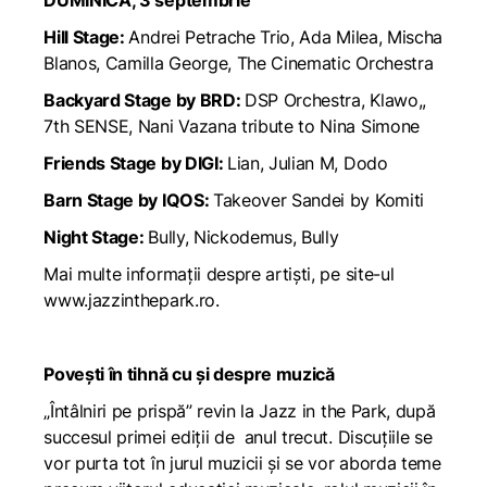
DUMINICĂ, 3 septembrie
Hill Stage:
Andrei Petrache Trio, Ada Milea, Mischa
Blanos, Camilla George, The Cinematic Orchestra
Backyard Stage by BRD:
DSP Orchestra, Klawo,,
7th SENSE, Nani Vazana tribute to Nina Simone
Friends Stage by DIGI:
Lian, Julian M, Dodo
Barn Stage by IQOS:
Takeover Sandei by Komiti
Night Stage:
Bully, Nickodemus, Bully
Mai multe informații despre artiști, pe site-ul
www.jazzinthepark.ro
.
Povești în tihnă cu și despre muzică
„Întâlniri pe prispă” revin la Jazz in the Park, după
succesul primei ediții de anul trecut. Discuțiile se
vor purta tot în jurul muzicii și se vor aborda teme