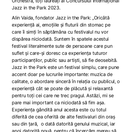
Orchestra, toți laureați ai Concursului Internațional
Jazz in the Park 2023.
Alin Vaida, fondator Jazz in the Park:
„Oricâtă
experiență ai, emoțiile și fluturii din stomac pe
care îi simți în săptămâna cu festivalul nu vor
dispărea niciodată. Suntem în spatele acestui
festival literalmente sute de persoane care pun
suflet și care-și doresc ca experiența tuturor
participanților, public sau artiști, să fie deosebită.
Jazz in the Park este un festival simplu, care pune
accent doar pe lucrurile importante: muzica de
calitate, o abordare sinceră în relația cu publicul, o
experiență cât se poate de plăcută și relaxantă
pentru toți cei care ne trec pragul. Astăzi, mi se
pare mai important ca niciodată să fim așa.
Experiența gândită anul acesta este cu totul
diferită de cea oferită de alte festivaluri din oraș
sau din țară, o dată datorită genului muzical, iar
apoi datorită nouă, pentru că încercăm mereu să