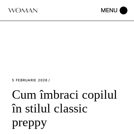
Skip
to
the
content
5 FEBRUARIE 2026
Cum îmbraci copilul
în stilul classic
preppy