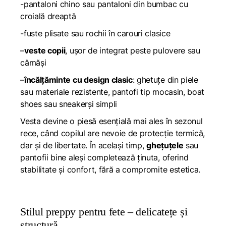
-pantaloni chino sau pantaloni din bumbac cu
croială dreaptă
-fuste plisate sau rochii în carouri clasice
–
veste copii
, ușor de integrat peste pulovere sau
cămăși
–
încălțăminte cu design clasic
: ghetuțe din piele
sau materiale rezistente, pantofi tip mocasin, boat
shoes sau sneakerși simpli
Vesta devine o piesă esențială mai ales în sezonul
rece, când copilul are nevoie de protecție termică,
dar și de libertate. În același timp,
ghețuțele
sau
pantofii bine aleși completează ținuta, oferind
stabilitate și confort, fără a compromite estetica.
Stilul preppy pentru fete – delicatețe și
structură