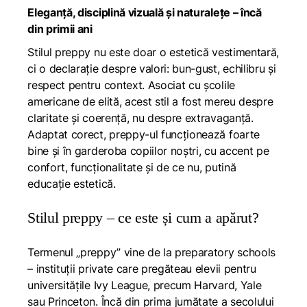
Eleganță, disciplină vizuală și naturalețe – încă
din primii ani
Stilul preppy nu este doar o estetică vestimentară,
ci o declarație despre valori: bun-gust, echilibru și
respect pentru context. Asociat cu școlile
americane de elită, acest stil a fost mereu despre
claritate și coerență, nu despre extravaganță.
Adaptat corect, preppy-ul funcționează foarte
bine și în garderoba copiilor noștri, cu accent pe
confort, funcționalitate și de ce nu, putină
educație estetică.
Stilul preppy – ce este și cum a apărut?
Termenul „preppy” vine de la
preparatory schools
– instituții private care pregăteau elevii pentru
universitățile Ivy League, precum Harvard, Yale
sau Princeton. Încă din prima jumătate a secolului