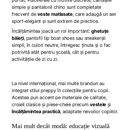
purtat. Puloverele cu motive discrete, cămășile
simple și pantalonii chino sunt completate
frecvent de
veste matlasate
, care adaugă un aer
sport-elegant și sunt extrem de practice.
Încălțămintea joacă un rol important:
ghetuțe
băieți
, pantofii tip boat shoes sau sneakerșii
simpli, în culori neutre, întregesc ținuta și o fac
potrivită atât pentru școală, cât și pentru
activitățile de zi cu zi.
La nivel internațional, mai multe branduri au
integrat stilul preppy în colecțiile pentru copii.
Acestea pun accent pe materiale de calitate,
croieli clasice și piese-cheie precum
vestele
și
încălțămintea practică
, adaptate nevoilor copiilor.
Mai mult decât modă: educație vizuală