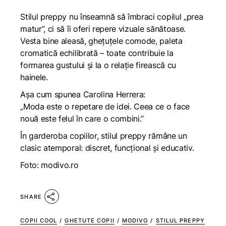
Stilul preppy
nu înseamnă să îmbraci copilul „prea
matur”, ci să îi oferi repere vizuale sănătoase.
Vesta bine aleasă, ghețuțele comode, paleta
cromatică echilibrată – toate contribuie la
formarea gustului și la o relație firească cu
hainele.
Așa cum spunea Carolina Herrera:
„Moda este o repetare de idei. Ceea ce o face
nouă este felul în care o combini.”
În garderoba copiilor, stilul preppy rămâne un
clasic atemporal: discret, funcțional și educativ.
Foto: modivo.ro
SHARE
COPII COOL
/
GHETUTE COPII
/
MODIVO
/
STILUL PREPPY