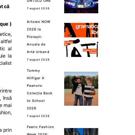
UNTOLD ONE
nt că
7 august 2026
Artown NOW
ique
)
2026 la
tetice
,
Ploiești:
altfel
Anuala de
tic al
Artă Urbană
uie la
7 august 2026
ialist
Tommy
Hilfiger X
Peanuts:
intre
Colecția Back
, însă
to School
le mai
2026
hion,
7 august 2026
Feeric Fashion
a prin
Week 2026: