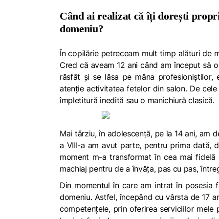
Când ai realizat că îți dorești propr
domeniu?
În copilărie petreceam mult timp alături de 
Cred că aveam 12 ani când am început să o 
răsfăt și se lăsa pe mâna profesioniștilor,
atenție activitatea fetelor din salon. De ce
împletitură inedită sau o manichiură clasică.
Mai târziu, în adolescență, pe la 14 ani, am d
a VIII-a am avut parte, pentru prima dată, d
moment m-a transformat în cea mai fidelă c
machiaj pentru de a învăța, pas cu pas, între
Din momentul în care am intrat în posesia 
domeniu. Astfel, începând cu vârsta de 17 a
competențele, prin oferirea serviciilor mele