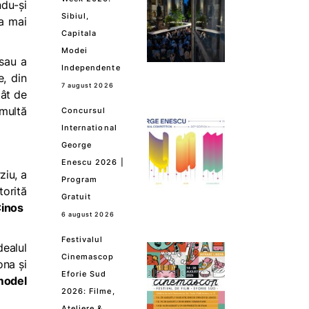
ndu-și
Sibiul,
ia mai
Capitala
Modei
 sau a
Independente
e, din
7 august 2026
tât de
multă
Concursul
International
George
Enescu 2026 |
ziu, a
Program
torită
Gratuit
Cinos
6 august 2026
Festivalul
dealul
Cinemascop
ona și
Eforie Sud
model
2026: Filme,
Ateliere &