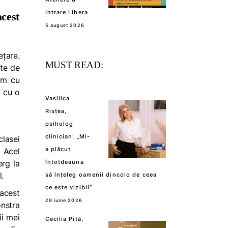
Intrare Libera
acest
5 august 2026
ețare.
MUST READ:
te de
zam cu
, cu o
Vasilica
Ristea,
psiholog
clinician: „Mi-
clasei
a plăcut
. Acel
rg la
întotdeauna
.
să înțeleg oamenii dincolo de ceea
ce este vizibil”
 acest
29 iunie 2026
onstra
ii mei
Cecilia Pită,