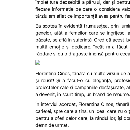
împletitura deosebită a părului, dar și pentr
fiecare informație pe care o considera valo
târziu am aflat ce importanță avea pentru fem
Ea scotea în evidență frumusețea, prin lumina
genelor, atât a femeilor care se îngrijesc, 
păcate, se află în suferință. Cred că acest l
multă emoție și dedicare, încât m-a făcut
răbdare și cu o dragoste imensă pentru ceea 
Florentina Cinos, tânăra cu multe virsuri de a
și reușit! Și a făcut-o cu eleganță, profesi
proiectelor sale și campaniile desfășurate, a
a devenit, în scurt timp, un brand de renume.
În interviul acordat, Florentina Cinos, tânar
carierei, spre care a tins, un ideal care nu o
pentru a oferi celor care, la rândul lor, își 
demn de urmat.