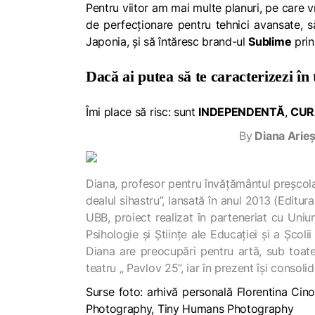
Pentru viitor am mai multe planuri, pe care 
de perfecționare pentru tehnici avansate, s
Japonia, și să întăresc brand-ul
Sublime
prin
Dacă ai putea să te caracterizezi în 
Îmi place să risc: sunt
INDEPENDENTĂ
,
CUR
By
Diana Arieș
Diana, profesor pentru învățământul preșcolar
dealul sihastru”, lansată în anul 2013 (Editu
UBB, proiect realizat în parteneriat cu Uniun
Psihologie și Științe ale Educației și a Școl
Diana are preocupări pentru artă, sub toat
teatru „ Pavlov 25”, iar în prezent își consolid
Surse foto: arhivă personală Florentina Ci
Photography, Tiny Humans Photography