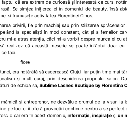
u faptul că era extrem de curioasă și interesată ce curs, notâ
rasă. Se simțea inițierea ei în domeniul de beauty, însă ab
ei și frumusețe activitatea Florentinei Cinos.
rea privirii, fie prin machiaj sau prin stilizarea sprâcenelor
apelând la specialiști în mod constant, cât și a femeilor car
ucru mi-a atras atenția, căci mi-a vorbit despre munca ei cu a
 să realizez că această meserie se poate înfăptui doar cu 
ce faci.
tunci, era hotărâtă să cucerească Clujul, iar puțin timp mai târ
onalism și mult curaj, prin deschiderea propriului salon. Da
lături de echipa sa,
Sublime Lashes Boutique by Florentina 
ă mămică și antreprenor, ne dezvăluie drumul de la visuri la i
 ține pe loc, ci îi oferă provocări continue pentru a se perfecți
doresc o carieră în acest domeniu,
informație
,
inspirație
și
un 