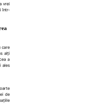
a vrei
 într-
rea
u care
s alți
 cea a
i ales
foarte
lei de
ațiile