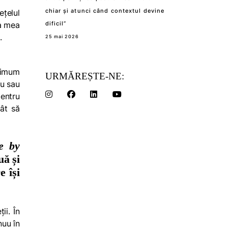
chiar și atunci când contextul devine
ețelul
ia mea
dificil”
.
25 mai 2026
aximum
URMĂREȘTE-NE:
eu sau
pentru
cât să
e by
uă și
e își
ii. În
nuu în