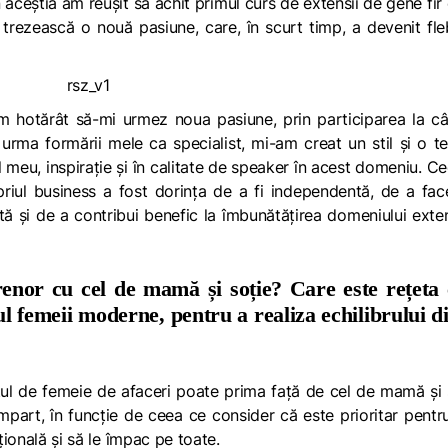
 aceștia am reușit să achit primul curs de extensii de gene fir c
 trezească o nouă pasiune, care, în scurt timp, a devenit fl
am hotărât să-mi urmez noua pasiune, prin participarea la c
 urma formării mele ca specialist, mi-am creat un stil și o t
l meu, inspirație și în calitate de speaker în acest domeniu. C
priul business a fost dorința de a fi independentă, de a fa
ă și de a contribui benefic la îmbunătățirea domeniului exten
enor cu cel de mamă și soție? Care este rețeta 
ul femeii moderne, pentru a realiza echilibrului d
tul de femeie de afaceri poate prima față de cel de mamă și 
mpart, în funcție de ceea ce consider că este prioritar pentr
țională și să le împac pe toate.