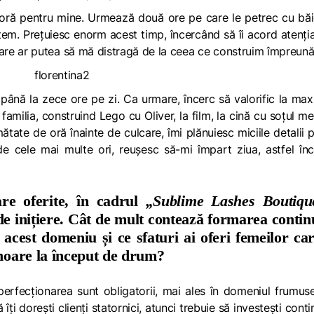
 oră pentru mine. Urmează două ore pe care le petrec cu băi
tem. Prețuiesc enorm acest timp, încercând să îi acord atenț
ri, care ar putea să mă distragă de la ceea ce construim împreună
 până la zece ore pe zi. Ca urmare, încerc să valorific la m
familia, construind Lego cu Oliver, la film, la cină cu soțul m
umătate de oră înainte de culcare, îmi plănuiesc miciile detalii 
e cele mai multe ori, reușesc să-mi împart ziua, astfel în
are oferite, în cadrul
„Sublime Lashes Boutiqu
 de inițiere. Cât de mult contează formarea contin
acest domeniu și ce sfaturi ai oferi femeilor car
enoare la început de drum?
rfecționarea sunt obligatorii, mai ales în domeniul frumuseț
îți dorești clienți statornici, atunci trebuie să investești conti