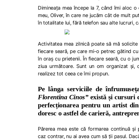
Dimineața mea începe la 7, când îmi aloc o
meu, Oliver, în care ne jucăm cât de mult pu
în totalitate lui, fără telefon sau alte lucru
Activitatea mea zilnică poate să mă solicite
fiecare seară, pe care mi-o petrec gătind cu 
în oraș cu prietenii. În fiecare seară, cu o j
ziua următoare. Sunt un om organizat și, d
realizez tot ceea ce îmi propun.
Pe lânga serviciile de înfrumuseț
Florentina Cinos”
există și cursuri
perfecționarea pentru un artist din 
doresc o astfel de carieră, antrepr
Părerea mea este că formarea continuă și pe
caz contrar, nu ai avea cum să ții pasul. Dacă 