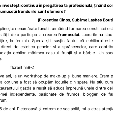
să investești continuu în pregătirea ta profesională, ținând co
rumuseții trendurile sunt efemere!”
(Florentina Cinos,
Sublime Lashes Bout
plinește nenumărate funcții, urmărind formarea
conștiintei es
sității de a participa la crearea
frumosului
. Lucrurile nu stau 
re, la feminin. Specialiștii susțin faptul că echilibrul este
 direct de estetica genelor și a sprâncenelor, care contrib
ziţia ochilor, mărimea nasului, frunţii şi a bărbiei. Un spec
s.
va ani, la un workshop de make-up și bune maniere. Eram pr
ra opțiune a fost să ocupăm locurile din spate. Nu știu cum
taurantului gazdă a reușit să aducă împreună unele dintre ce
emei independente, pasionate de frumos, bloggeri de fas
rum.
25 de ani. Pietenoasă și extrem de sociabilă, mi-a atras atenți