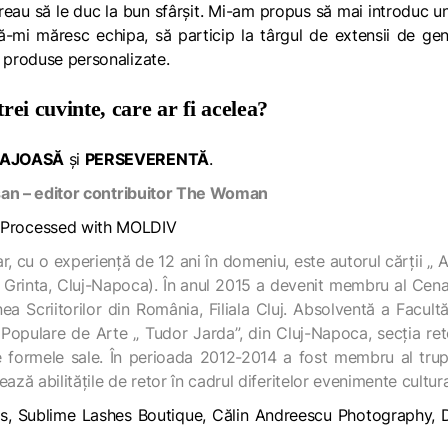
vreau să le duc la bun sfârșit. Mi-am propus să mai introduc u
ă-mi măresc echipa, să particip la târgul de extensii de ge
 produse personalizate.
trei cuvinte, care ar fi acelea?
AJOASĂ
și
PERSEVERENTĂ
.
an – editor contribuitor The Woman
, cu o experiență de 12 ani în domeniu, este autorul cărții „ A
ra Grinta, Cluj-Napoca). În anul 2015 a devenit membru al Cena
ea Scriitorilor din România, Filiala Cluj. Absolventă a Facultă
ii Populare de Arte „ Tudor Jarda”, din Cluj-Napoca, secția ret
e formele sale. În perioada 2012-2014 a fost membru al tru
ează abilitățile de retor în cadrul diferitelor evenimente cultura
nos, Sublime Lashes Boutique, Călin Andreescu Photography,