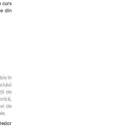
n curs
ne din
bis în
clului
ții de
orică,
pei de
le.
 Dedor