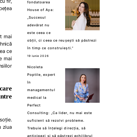
u fir,
fondatoarea
ebețea
House of Aya:
„Succesul
adevărat nu
este ceea ce
ât mai
obții, ci ceea ce reușești să păstrezi
ehnică
în timp ce construiești.”
eea ce
19 iunie 2026
ce mai
siilor
Nicoleta
Poptile, expert
în
care
managementul
intre
medical la
Perfect
Consulting: „Ca lider, nu mai este
soție.
suficient să rezolvi probleme.
u ziua
Trebuie să înțelegi direcția, să
anticipezi și să păstrezi echilibrul