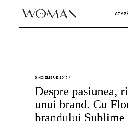
Skip
to
the
ACAS
content
6 NOIEMBRIE 2017
Despre pasiunea, ri
unui brand. Cu Flo
brandului Sublime