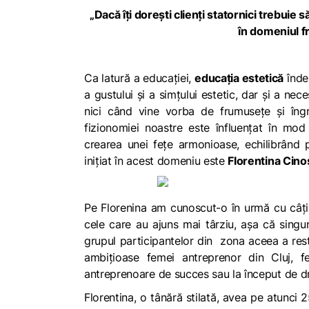
„
Dacă îți dorești clienți statornici trebuie 
în domeniul f
Ca latură a
educației
,
educația estetică
înde
a
gustului
și a
simțului estetic
, dar și a nece
nici când vine vorba de frumusețe și îngriji
fizionomiei noastre este înfluențat în mod
crearea unei feţe armonioase, echilibrând po
inițiat în acest domeniu este
Florentina Cino
Pe Florenina am cunoscut-o în urmă cu câți
cele care au ajuns mai târziu, așa că singu
grupul participantelor din zona aceea a res
ambițioase femei antreprenor din Cluj, f
antreprenoare de succes sau la început de d
Florentina, o tânără stilată, avea pe atunci 