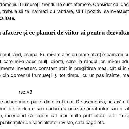
 domeniul frumuseții trendurile sunt efemere.
Consider că, dac
trebuie să te înarmezi cu răbdare, să fii pozitiv, să investești
alitate.
afacere și ce planuri de viitor ai pentru dezvolta
primul rând, echipa. Eu mi-am ales cu mare atenție oamenii c
t care mi-a adus mulți clienți, care, la rândul lor, mi-au adu
venimente, investesc constant atât în pregătirea mea, cât și în
le din domeniul frumuseții și tot timpul cu un pas înainte, ma
 ne aduce mare parte din clienții noi. De asemenea, ne axăm 
rduri de fidelitate sau caduri cu ocazia sărbatorilor sau a zi
i, încercând să facem cât mai multă publicitate, atât în sp
publicațiilor de specialitate, reviste, cataloage etc.