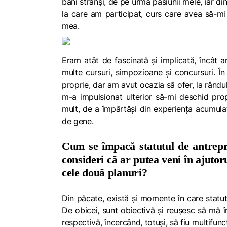
bani strânși, de pe urma pasiunii mele, iar din
la care am participat, curs care avea să-mi
mea.
Eram atât de fascinată și implicată, încât 
multe cursuri, simpozioane și concursuri. În
proprie, dar am avut ocazia să ofer, la rându
m-a impulsionat ulterior să-mi deschid pro
mult, de a împărtăși din experiența acumulat
de gene.
Cum se împacă statutul de antrepr
consideri că ar putea veni în ajutor
cele două planuri?
Din păcate, există și momente în care statu
De obicei, sunt obiectivă și reușesc să mă î
respectivă, încercând, totuși, să fiu multifunc