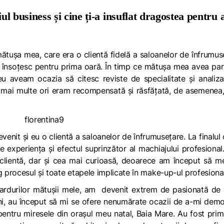
iul business și cine ți-a insuflat dragostea pentru 
mătușa mea, care era o clientă fidelă a saloanelor de înfrumus
însoțesc pentru prima oară. În timp ce mătușa mea avea par
 eu aveam ocazia să citesc reviste de specialitate și anali
le mai multe ori eram recompensată și răsfățată, de asemenea
evenit și eu o clientă a saloanelor de înfrumusețare. La finalul 
e experiența și efectul suprinzător al machiajului profesional
lientă, dar și cea mai curioasă, deoarece am început să me
g procesul și toate etapele implicate în make-up-ul profesional
fardurilor mătușii mele, am devenit extrem de pasionată de
ni, au început să mi se ofere nenumărate ocazii de a-mi dem
 pentru miresele din orașul meu natal, Baia Mare. Au fost prim