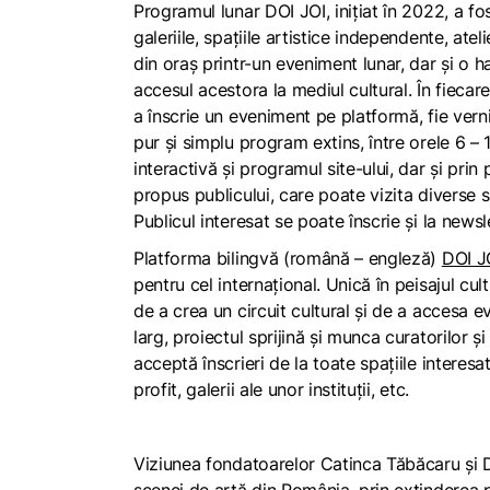
Programul lunar DOI JOI, inițiat în 2022, a 
galeriile, spațiile artistice independente, atel
din oraș printr-un eveniment lunar, dar și o ha
accesul acestora la mediul cultural. În fiecar
a înscrie un eveniment pe platformă, fie verni
pur și simplu program extins, între orele 6 –
interactivă și programul site-ului, dar și pri
propus publicului, care poate vizita diverse s
Publicul interesat se poate înscrie și la news
Platforma bilingvă (română – engleză)
DOI J
pentru cel internațional. Unică în peisajul c
de a crea un circuit cultural și de a accesa e
larg, proiectul sprijină și munca curatorilor și
acceptă înscrieri de la toate spațiile interesat
profit, galerii ale unor instituții, etc.
Viziunea fondatoarelor Catinca Tăbăcaru și D