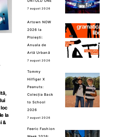
UNTOLD ONE
7 august 2026
Artown NOW
2026 la
Ploiești:
Anuala de
Artă Urbană
a
7 august 2026
Tommy
Hilfiger X
Peanuts:
ită,
Colecția Back
lui
to School
 loc
2026
e la
7 august 2026
i &
Feeric Fashion
Week 2026: