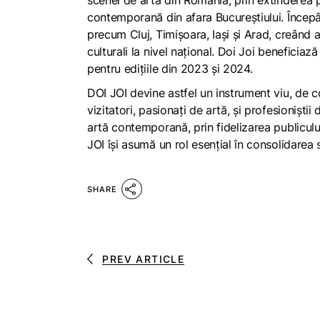
scenei de artă din România, prin extinderea pro
contemporană din afara Bucureștiului. Începâ
precum Cluj, Timișoara, Iași și Arad, creând 
culturali la nivel național. Doi Joi beneficia
pentru edițiile din 2023 și 2024.
DOI JOI devine astfel un instrument viu, de 
vizitatori, pasionați de artă, și profesioniști
artă contemporană, prin fidelizarea publiculu
JOI își asumă un rol esențial în consolidarea
SHARE
PREV ARTICLE