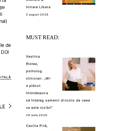
rtă
așe
Intrare Libera
ii
5 august 2026
nal)
MUST READ:
ile de
, DOI
Vasilica
Ristea,
psiholog
ITALĂ
clinician: „Mi-
a plăcut
întotdeauna
să înțeleg oamenii dincolo de ceea
LE
ce este vizibil”
29 iunie 2026
Cecilia Pită,