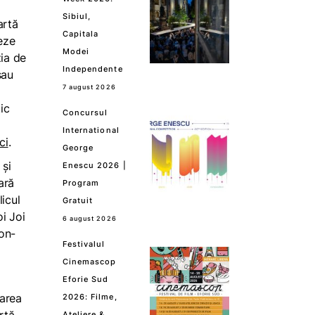
Sibiul,
artă
Capitala
teze
Modei
zia de
Independente
sau
7 august 2026
tic
Concursul
International
ci
.
George
 și
Enescu 2026 |
ară
Program
licul
Gratuit
oi Joi
6 august 2026
non-
Festivalul
Cinemascop
Eforie Sud
darea
2026: Filme,
Ateliere &