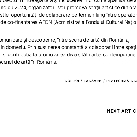
iectul în întreaga țară și includerea în circuit a spațiilor de a
nd cu 2024, organizatorii vor promova spații artistice din or
astfel oportunități de colaborare pe termen lung între operator
ză de co-finanțarea AFCN (Administrația Fondului Cultural Națio
comunicare și descoperire, între scena de artă din România,
i din domeniu. Prin susținerea constantă a colaborării între spați
i și contribuția la promovarea diversității artei contemporane
 scenei de artă în România.
DOI JOI
/
LANSARE
/
PLATFORMĂ DIG
NEXT ARTIC