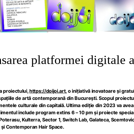
sarea platformei digitale 
a proiectului,
https://doijoi.art
, o inițiativă inovatoare și gratu
spațiile de artă contemporană din București. Scopul proiectu
imentele culturale din capitală. Ultima ediție din 2023 va avea
mentul include program extins 6 – 10 pm și proiecte special
Poterasu, Kulterra, Sector 1, Switch Lab, Galateca, Scemtovic
44 și Contemporan Hair Space.