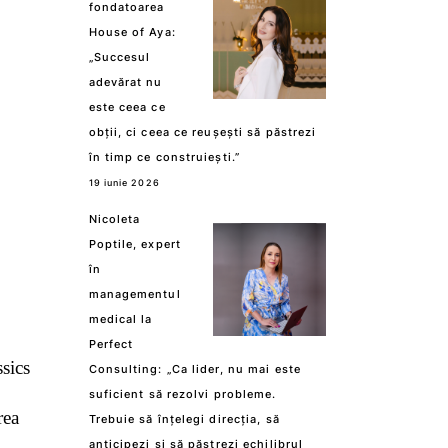
fondatoarea
House of Aya:
„Succesul
adevărat nu
este ceea ce
obții, ci ceea ce reușești să păstrezi
în timp ce construiești.”
19 iunie 2026
Nicoleta
Poptile, expert
în
managementul
medical la
Perfect
sics
Consulting: „Ca lider, nu mai este
suficient să rezolvi probleme.
rea
Trebuie să înțelegi direcția, să
anticipezi și să păstrezi echilibrul