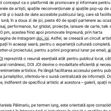
fost conceput ca o platformă de promovare și informare pentru
ierele de artiști, spațiile neconvenționale și spațiile pop-up de 
rtă și o bază de date accesibile publicului larg, care să facili
e lună, în a doua zi de joi, peste 40 de spații partenere au oca
saj, performance, tur ghidat, proiecție, lansare de carte, talk 
 10 pm, acestea fiind apoi promovate împreună, prin harta
n pagina de Instagram
doi_joi
. Astfel, se creează un circuit artis
pații în aceeași seară, pentru o experiență culturală completă.
letter-ul proiectului, pentru a primi programul lunar pe email,
ai
OI
reprezintă o resursă esențială atât pentru publicul local, cât
ultural românesc, DOI JOI devine o modalitate eficientă și neces
venimentele artistice. Pe lângă facilitarea accesului pentru pub
 a jurnaliștilor, oferindu-le o sursă centralizată de informații. D
e, indiferent de specificul artistic al acestora – galerii, spații 
aniela Pălimariu, pe termen lung, este orientată spre consoli