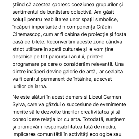
știind că acestea sporesc coeziunea grupurilor și
sentimentul de bunăstare colectivă. Am găsit
soluții pentru reabilitarea unor spații simbolice,
încăperi importante din componența Grădini
Cinemascop, cum ar fi cabina de proiecție și fosta
casă de bilete. Reconvertim aceste zone cândva
strict utilitare în spații culturale și le vom ține
deschise pe tot parcursul anului, printr-o
programare pe care o considerăm relevantă. Una
dintre încăperi devine galerie de artă, iar cealaltă
va fi centrul permanent de întâlnire, adecvat
lunilor de iarnă.
Ne este alături în acest demers și Liceul Carmen
Sylva, care va găzdui o succesiune de evenimente
menite să le dezvolte tinerilor creativitatea și să
consolideze relația lor cu arta. Totodată, susținem
și promovăm responsabilitatea față de mediu,
implicarea comunității în activități ecologice sau