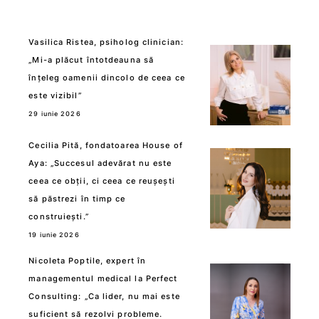
Vasilica Ristea, psiholog clinician:
„Mi-a plăcut întotdeauna să
înțeleg oamenii dincolo de ceea ce
este vizibil”
29 iunie 2026
Cecilia Pită, fondatoarea House of
Aya: „Succesul adevărat nu este
ceea ce obții, ci ceea ce reușești
să păstrezi în timp ce
construiești.”
19 iunie 2026
Nicoleta Poptile, expert în
managementul medical la Perfect
Consulting: „Ca lider, nu mai este
suficient să rezolvi probleme.