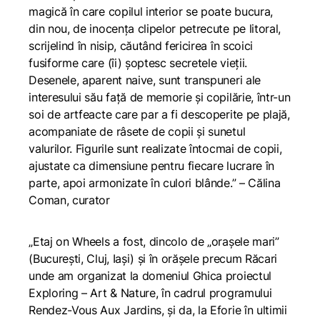
magică în care copilul interior se poate bucura,
din nou, de inocența clipelor petrecute pe litoral,
scrijelind în nisip, căutând fericirea în scoici
fusiforme care (îi) șoptesc secretele vieții.
Desenele, aparent naive, sunt transpuneri ale
interesului său față de memorie și copilărie, într-un
soi de artfeacte care par a fi descoperite pe plajă,
acompaniate de râsete de copii și sunetul
valurilor. Figurile sunt realizate întocmai de copii,
ajustate ca dimensiune pentru fiecare lucrare în
parte, apoi armonizate în culori blânde.”
– Călina
Coman, curator
„Etaj on Wheels a fost, dincolo de „orașele mari”
(București, Cluj, Iași) și în orășele precum Răcari
unde am organizat la domeniul Ghica proiectul
Exploring – Art & Nature, în cadrul programului
Rendez-Vous Aux Jardins, și da, la Eforie în ultimii