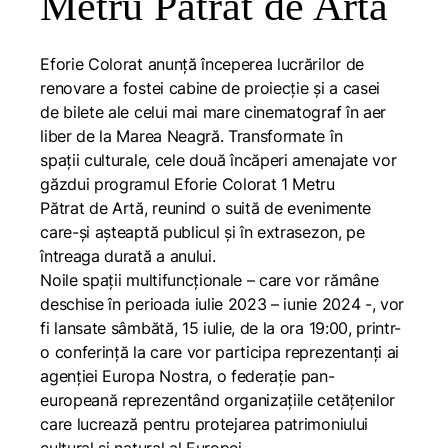
Metru Pătrat de Artă
Eforie Colorat anunță începerea lucrărilor de
renovare a fostei cabine de proiecție și a casei
de bilete ale celui mai mare cinematograf în aer
liber de la Marea Neagră. Transformate în
spații culturale, cele două încăperi amenajate vor
găzdui programul Eforie Colorat 1 Metru
Pătrat de Artă, reunind o suită de evenimente
care-și așteaptă publicul și în extrasezon, pe
întreaga durată a anului.
Noile spații multifuncționale – care vor rămâne
deschise în perioada iulie 2023 – iunie 2024 -, vor
fi lansate sâmbătă, 15 iulie, de la ora 19:00, printr-
o conferință la care vor participa reprezentanți ai
agenției Europa Nostra, o federație pan-
europeană reprezentând organizațiile cetățenilor
care lucrează pentru protejarea patrimoniului