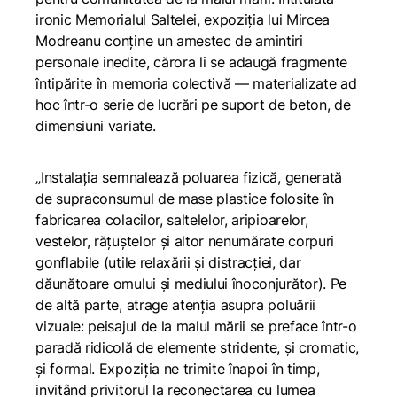
ironic Memorialul Saltelei, expoziția lui Mircea
Modreanu conține un amestec de amintiri
personale inedite, cărora li se adaugă fragmente
întipărite în memoria colectivă — materializate ad
hoc într-o serie de lucrări pe suport de beton, de
dimensiuni variate.
„Instalația semnalează poluarea fizică, generată
de supraconsumul de mase plastice folosite în
fabricarea colacilor, saltelelor, aripioarelor,
vestelor, rățuștelor și altor nenumărate corpuri
gonflabile (utile relaxării și distracției, dar
dăunătoare omului și mediului înoconjurător). Pe
de altă parte, atrage atenția asupra poluării
vizuale: peisajul de la malul mării se preface într-o
paradă ridicolă de elemente stridente, și cromatic,
și formal. Expoziția ne trimite înapoi în timp,
invitând privitorul la reconectarea cu lumea