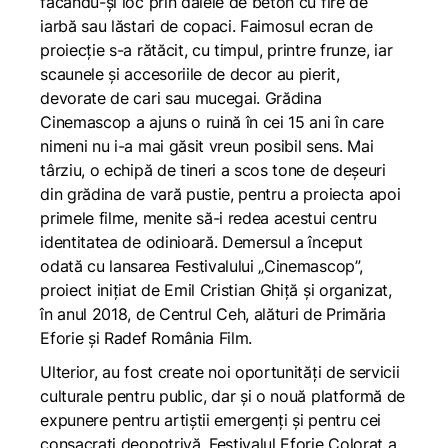
făcându-și loc prin dalele de beton cu fire de
iarbă sau lăstari de copaci. Faimosul ecran de
proiecție s-a rătăcit, cu timpul, printre frunze, iar
scaunele și accesoriile de decor au pierit,
devorate de cari sau mucegai. Grădina
Cinemascop a ajuns o ruină în cei 15 ani în care
nimeni nu i-a mai găsit vreun posibil sens. Mai
târziu, o echipă de tineri a scos tone de deșeuri
din grădina de vară pustie, pentru a proiecta apoi
primele filme, menite să-i redea acestui centru
identitatea de odinioară. Demersul a început
odată cu lansarea Festivalului „Cinemascop”,
proiect inițiat de Emil Cristian Ghiță și organizat,
în anul 2018, de Centrul Ceh, alături de Primăria
Eforie și Radef România Film.
Ulterior, au fost create noi oportunități de servicii
culturale pentru public, dar și o nouă platformă de
expunere pentru artiștii emergenți și pentru cei
consacrați deopotrivă. Festivalul Eforie Colorat a