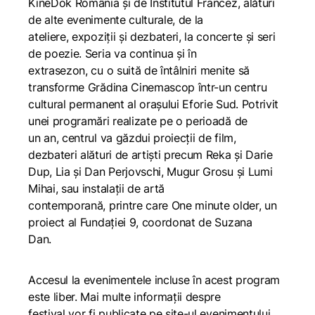
KineDok România și de Institutul Francez, alături
de alte evenimente culturale, de la
ateliere, expoziții și dezbateri, la concerte și seri
de poezie. Seria va continua și în
extrasezon, cu o suită de întâlniri menite să
transforme Grădina Cinemascop într-un centru
cultural permanent al orașului Eforie Sud. Potrivit
unei programări realizate pe o perioadă de
un an, centrul va găzdui proiecții de film,
dezbateri alături de artiști precum Reka și Darie
Dup, Lia și Dan Perjovschi, Mugur Grosu și Lumi
Mihai, sau instalații de artă
contemporană, printre care One minute older, un
proiect al Fundației 9, coordonat de Suzana
Dan.
Accesul la evenimentele incluse în acest program
este liber. Mai multe informații despre
festival vor fi publicate pe site-ul evenimentului,