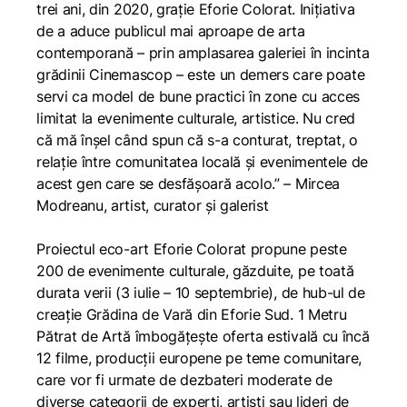
trei ani, din 2020, grație Eforie Colorat. Inițiativa
de a aduce publicul mai aproape de arta
contemporană – prin amplasarea galeriei în incinta
grădinii Cinemascop – este un demers care poate
servi ca model de bune practici în zone cu acces
limitat la evenimente culturale, artistice. Nu cred
că mă înșel când spun că s-a conturat, treptat, o
relație între comunitatea locală și evenimentele de
acest gen care se desfășoară acolo.”
– Mircea
Modreanu, artist, curator și galerist
Proiectul eco-art Eforie Colorat propune peste
200 de evenimente culturale, găzduite, pe toată
durata verii (3 iulie – 10 septembrie), de hub-ul de
creație Grădina de Vară din Eforie Sud. 1 Metru
Pătrat de Artă îmbogățește oferta estivală cu încă
12 filme, producții europene pe teme comunitare,
care vor fi urmate de dezbateri moderate de
diverse categorii de experți, artiști sau lideri de