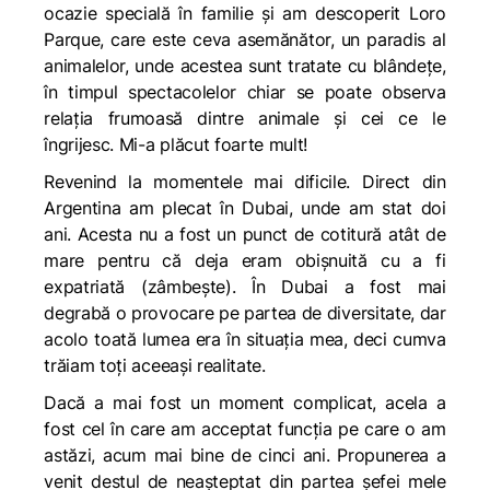
ocazie specială în familie și am descoperit Loro
Parque, care este ceva asemănător, un paradis al
animalelor, unde acestea sunt tratate cu blândețe,
în timpul spectacolelor chiar se poate observa
relația frumoasă dintre animale și cei ce le
îngrijesc. Mi-a plăcut foarte mult!
Revenind la momentele mai dificile. Direct din
Argentina am plecat în Dubai, unde am stat doi
ani. Acesta nu a fost un punct de cotitură atât de
mare pentru că deja eram obișnuită cu a fi
expatriată (zâmbește). În Dubai a fost mai
degrabă o provocare pe
partea de diversitate, dar
acolo toată lumea era în situația mea, deci cumva
trăiam toți aceeași realitate.
Dacă a mai fost un moment complicat, acela a
fost cel în care am acceptat funcția pe care o am
astăzi, acum mai bine de cinci ani. Propunerea a
venit destul de neașteptat din partea șefei mele