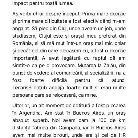
impact pentru toată lumea.
Aș vorbi chiar despre început. Prima mare decizie
și prima mare dificultate a fost efectiv când m-am
angajat. Să plec din Cluj, unde aveam un job, unde
studiasem, Clujul este și orașul meu preferat din
România, și să mă mut într-un oraș mai mic chiar
și decât cel din care plecasem eu, a fost o decizie
importantă. A avut legătură cu faptul că am
simțit-o ca pe o provocare. Mutarea la Zalău, din
punct de vedere al comunicării, al socializării, nu a
fost foarte dificilă pentru că atunci
TenarisSilcotub angaja foarte mult și erau multe
persoane care se relocaseră, ca mine.
Ulterior, un alt moment de cotitură a fost plecarea
în Argentina. Am stat în Buenos Aires, un oraș
absolut superb. Noi avem cam la 100 de km
distanță fabrica din Campana, iar în Buenos Aires
avem mai multe birouri, unde era și cel de HR