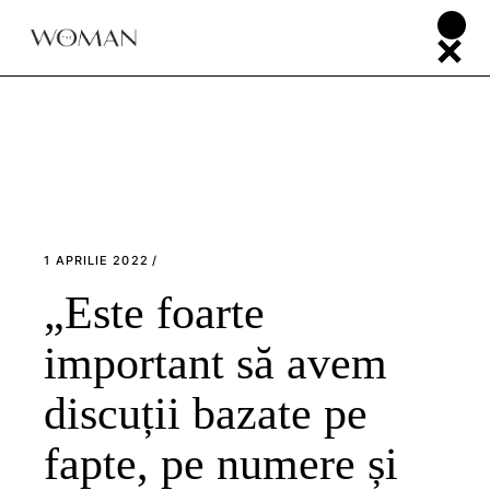
Skip
to
the
content
1 APRILIE 2022
„Este foarte
important să avem
discuții bazate pe
fapte, pe numere și