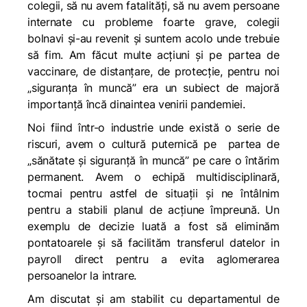
colegii, să nu avem fatalități, să nu avem persoane
internate cu probleme foarte grave, colegii
bolnavi și-au revenit și suntem acolo unde trebuie
să fim. Am făcut multe acțiuni și pe partea de
vaccinare, de distanțare, de protecție, pentru noi
„siguranța în muncă” era un subiect de majoră
importanță încă dinaintea venirii pandemiei.
Noi fiind într-o industrie unde există o serie de
riscuri, avem o cultură puternică pe partea de
„sănătate și siguranță în muncă” pe care o întărim
permanent. Avem o echipă multidisciplinară,
tocmai pentru astfel de situații și ne întâlnim
pentru a stabili planul de acțiune împreună. Un
exemplu de decizie luată a fost să eliminăm
pontatoarele și să facilităm transferul datelor in
payroll direct pentru a evita aglomerarea
persoanelor la intrare.
Am discutat și am stabilit cu departamentul de