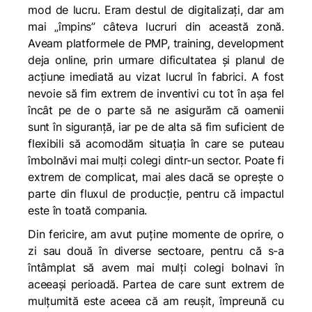
mod de lucru. Eram destul de digitalizați, dar am
mai „împins” câteva lucruri din această zonă.
Aveam platformele de PMP, training, development
deja online, prin urmare dificultatea și planul de
acțiune imediată au vizat lucrul în fabrici. A fost
nevoie să fim extrem de inventivi cu tot în așa fel
încât pe de o parte să ne asigurăm că oamenii
sunt în siguranță, iar pe de alta să fim suficient de
flexibili să acomodăm situația în care se puteau
îmbolnăvi mai mulți colegi dintr-un sector. Poate fi
extrem de complicat, mai ales dacă se oprește o
parte din fluxul de producție, pentru că impactul
este în toată compania.
Din fericire, am avut puține momente de oprire, o
zi sau două în diverse sectoare, pentru că s-a
întâmplat să avem mai mulți colegi bolnavi în
aceeași perioadă. Partea de care sunt extrem de
mulțumită este aceea că am reușit, împreună cu