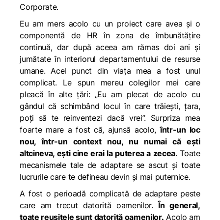
Corporate.
Eu am mers acolo cu un proiect care avea și o
componentă de HR în zona de îmbunătățire
continuă, dar după aceea am rămas doi ani și
jumătate în interiorul departamentului de resurse
umane. Acel punct din viața mea a fost unul
complicat. Le spun mereu colegilor mei care
pleacă în alte țări: „Eu am plecat de acolo cu
gândul că schimbând locul în care trăiești, țara,
poți să te reinventezi dacă vrei”. Surpriza mea
foarte mare a fost că, ajunsă acolo,
într-un loc
nou, într-un context nou, nu numai că ești
altcineva, ești cine erai la puterea a zecea
. Toate
mecanismele tale de adaptare se ascut și toate
lucrurile care te defineau devin și mai puternice.
A fost o perioadă complicată de adaptare peste
care am trecut datorită oamenilor.
În general,
toate reușitele sunt datorită oamenilor.
Acolo am