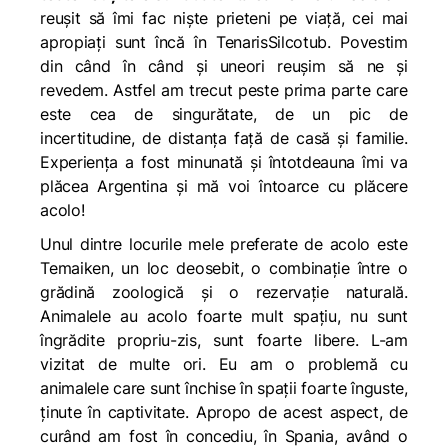
reușit să îmi fac niște prieteni pe viață, cei mai
apropiați sunt încă în TenarisSilcotub. Povestim
din când în când și uneori reușim să ne și
revedem. Astfel am trecut peste prima parte care
este cea de singurătate, de un pic de
incertitudine, de distanța față de casă și familie.
Experiența a fost minunată și întotdeauna îmi va
plăcea Argentina și mă voi întoarce cu plăcere
acolo!
Unul dintre locurile mele preferate de acolo este
Temaiken, un loc deosebit, o combinație între o
grădină zoologică și o rezervație naturală.
Animalele au acolo foarte mult spațiu, nu sunt
îngrădite propriu-zis, sunt foarte libere. L-am
vizitat de multe ori. Eu am o problemă cu
animalele care sunt închise în spații foarte înguste,
ținute în captivitate. Apropo de acest aspect, de
curând am fost în concediu, în Spania, având o