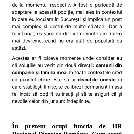
de la momentul respectiv. A fost o perioadă de
adaptare la această poziție, mai ales în contextul
în care eu locuiam în București și implica un post
mai complex și destul de multe călătorii. Dar a
funcționat, eu varianta de lucru remote am trăit-o
mai devreme, cand nu era atât de populară ca
astăzi.
Acestea ar fi câteva momente unde consider eu
că soluțiile au venit din două direcții:
oamenii din
companie și familia mea
. În toate contextele cred
că punctul cheie este să ai
discuțiile oneste
în
care stabilești limite, te calibrezi permanent în așa
fel încât să poți fi tu însuți și să te asiguri că și
nevoile celor din jur sunt îndeplinite.
În prezent ocupi funcția de HR
Regional Director România. Cum arată