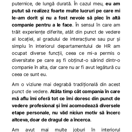
puternice, de lungă durată. În cazul meu,
eu am
putut să realizez foarte multe lucruri pe care mi
le-am dorit și nu a fost nevoie să plec în altă
companie pentru a le face
. În sensul în care am
trăit experiențe diferite, atât din punct de vedere
al locației, al gradului de interacțiune sau pur și
simplu în interiorul departamentului de HR am
ocupat diverse funcții, ceea ce mi-a permis o
diversitate pe care aș fi obținut-o sărind dintr-o
companie în alta, dar care nu ar fi avut legătură cu
ceea ce sunt eu.
Am o viziune mai degrabă tradițională din acest
punct de vedere.
Atâta timp cât compania în care
mă aflu îmi oferă tot ce îmi doresc din punct de
vedere profesional și îmi acomodează diversele
etape personale, nu văd niciun motiv să încerc
altceva, doar de dragul de a încerca
.
Am avut mai multe joburi în interiorul