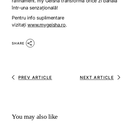
rafinament. my Geisha transformă orice zi banală
într-una senzațională!
Pentru info suplimentare
vizitați
www.mygeisha.ro
.
SHARE
PREV ARTICLE
NEXT ARTICLE
You may also like