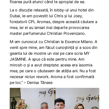
floarea pură atunci când te apropiai de ea.
La o discuție relaxată, în lobby-ul unui hotel din
Dubai, le-am povestit lui Chris și lui Joey,
fondatorii CPL Aromas, despre această căutare a
mea, iar ei au lansat mai departe provocarea
master perfumerului Christian Provenzano.
M-am cunoscut cu Christian la Esxence Milano. A
venit spre mine, am făcut cunoștință și a scos din
geanta lui de mostre un vial pe care scria MY
JASMINE. A spus că este pentru mine. Am
mirosit-o și a avut dreptate: aceea era iasomia
mea, pe care o căutasem de atâția ani. Nu a fost
necesar niciun rework. Aroma a fost confirmată
pe loc.”
– Denisa Tănase