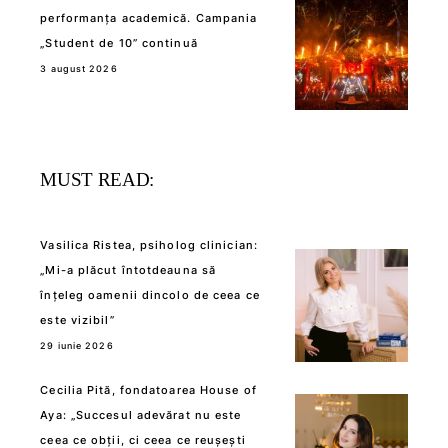
performanța academică. Campania
„Student de 10” continuă
3 august 2026
MUST READ:
Vasilica Ristea, psiholog clinician:
„Mi-a plăcut întotdeauna să
înțeleg oamenii dincolo de ceea ce
este vizibil”
29 iunie 2026
Cecilia Pită, fondatoarea House of
Aya: „Succesul adevărat nu este
ceea ce obții, ci ceea ce reușești