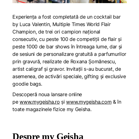
Experiența a fost completată de un cocktail bar
by Luca Valentin, Multiple Times World Flair
Champion, de trei ori campion național
consecutiv, cu peste 100 de competiții de flair și
peste 1000 de bar shows în întreaga lume, dar și
de sesiuni de personalizare gratuită a parfumurilor
prin gravură, realizate de Roxana Șomănescu,
artist caligraf și gravor. Invitații s-au bucurat, de
asemenea, de activări speciale, gifting și exclusive
goodie bags.
Descoperă noua lansare online
pe
www.mygeisha.ro
și
www.mygeisha.com
& în
toate magazinele fizice my Geisha.
Despre my Geisha