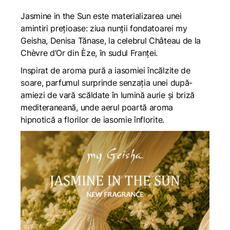
Jasmine in the Sun este materializarea unei
amintiri prețioase: ziua nunții fondatoarei my
Geisha, Denisa Tănase, la celebrul Château de la
Chèvre d’Or din Èze, în sudul Franței.
Inspirat de aroma pură a iasomiei încălzite de
soare, parfumul surprinde senzația unei după-
amiezi de vară scăldate în lumină aurie și briză
mediteraneană, unde aerul poartă aroma
hipnotică a florilor de iasomie înflorite.