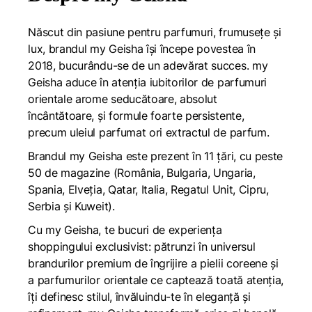
Născut din pasiune pentru parfumuri, frumusețe și
lux, brandul my Geisha își începe povestea în
2018, bucurându-se de un adevărat succes. my
Geisha aduce în atenţia iubitorilor de parfumuri
orientale arome seducătoare, absolut
încântătoare, și formule foarte persistente,
precum uleiul parfumat ori extractul de parfum.
Brandul my Geisha este prezent în 11 țări, cu peste
50 de magazine (România, Bulgaria, Ungaria,
Spania, Elveția, Qatar, Italia, Regatul Unit, Cipru,
Serbia și Kuweit).
Cu my Geisha, te bucuri de experiența
shoppingului exclusivist: pătrunzi în universul
brandurilor premium de îngrijire a pielii coreene și
a parfumurilor orientale ce captează toată atenția,
îți definesc stilul, învăluindu-te în eleganță și