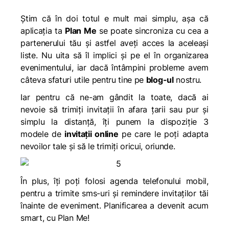
Știm că în doi totul e mult mai simplu, așa că
aplicația ta
Plan Me
se poate sincroniza cu cea a
partenerului tău și astfel aveți acces la aceleași
liste. Nu uita să îl implici și pe el în organizarea
evenimentului, iar dacă întâmpini probleme avem
câteva sfaturi utile pentru tine pe
blog-ul
nostru.
Iar pentru că ne-am gândit la toate, dacă ai
nevoie să trimiți invitații în afara țarii sau pur și
simplu la distanță, îți punem la dispoziție 3
modele de
invitații online
pe care le poți adapta
nevoilor tale și să le trimiți oricui, oriunde.
În plus, îți poți folosi agenda telefonului mobil,
pentru a trimite sms-uri și remindere invitaților tăi
înainte de eveniment. Planificarea a devenit acum
smart, cu Plan Me!