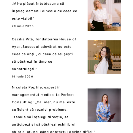
„Mi-a plăcut întotdeauna să
înțeleg oamenii dincolo de ceea ce
este vizibil”
29 iunie 2026
Cecilia Pită, fondatoarea House of
Aya: „Succesul adevărat nu este
ceea ce obții, ci ceea ce reușești
să păstrezi în timp ce
construiești.”
19 iunie 2026
Nicoleta Poptile, expert în
managementul medical la Perfect
Consulting: „Ca lider, nu mai este
suficient să rezolvi probleme.
Trebuie să înțelegi direcția, să
anticipezi și să păstrezi echilibrul
chiar și atunci când contextul devine dificil”