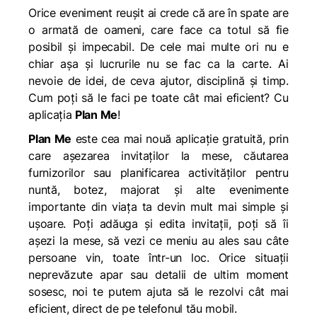
Orice eveniment reușit ai crede că are în spate are
o armată de oameni, care face ca totul să fie
posibil și impecabil. De cele mai multe ori nu e
chiar așa și lucrurile nu se fac ca la carte. Ai
nevoie de idei, de ceva ajutor, disciplină și timp.
Cum poți să le faci pe toate cât mai eficient? Cu
aplicația
Plan Me
!
Plan Me
este cea mai nouă aplicație gratuită, prin
care așezarea invitaților la mese, căutarea
furnizorilor sau planificarea activităților pentru
nuntă, botez, majorat și alte evenimente
importante din viața ta devin mult mai simple și
ușoare. Poți adăuga și edita invitații, poți să îi
așezi la mese, să vezi ce meniu au ales sau câte
persoane vin, toate într-un loc. Orice situații
neprevăzute apar sau detalii de ultim moment
sosesc, noi te putem ajuta să le rezolvi cât mai
eficient, direct de pe telefonul tău mobil.