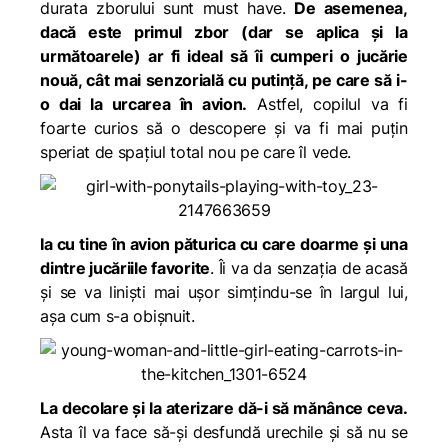
durata zborului sunt must have.
De asemenea,
dacă este primul zbor (dar se aplica și la
următoarele) ar fi ideal să îi cumperi o jucărie
nouă, cât mai senzorială cu putință, pe care să i-
o dai la urcarea în avion.
Astfel, copilul va fi
foarte curios să o descopere și va fi mai puțin
speriat de spațiul total nou pe care îl vede.
Ia cu tine în avion păturica cu care doarme și una
dintre jucăriile favorite
. Îi va da senzația de acasă
și se va liniști mai ușor simțindu-se în largul lui,
așa cum s-a obișnuit.
La decolare și la aterizare dă-i să mănânce ceva.
Asta îl va face să-și desfundă urechile și să nu se