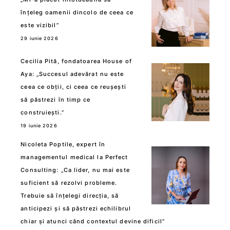
înțeleg oamenii dincolo de ceea ce
este vizibil”
29 iunie 2026
Cecilia Pită, fondatoarea House of
Aya: „Succesul adevărat nu este
ceea ce obții, ci ceea ce reușești
să păstrezi în timp ce
construiești.”
19 iunie 2026
Nicoleta Poptile, expert în
managementul medical la Perfect
Consulting: „Ca lider, nu mai este
suficient să rezolvi probleme.
Trebuie să înțelegi direcția, să
anticipezi și să păstrezi echilibrul
chiar și atunci când contextul devine dificil”