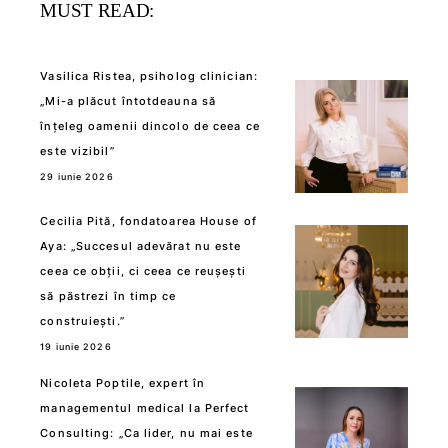
MUST READ:
Vasilica Ristea, psiholog clinician:
„Mi-a plăcut întotdeauna să
înțeleg oamenii dincolo de ceea ce
este vizibil”
29 iunie 2026
Cecilia Pită, fondatoarea House of
Aya: „Succesul adevărat nu este
ceea ce obții, ci ceea ce reușești
să păstrezi în timp ce
construiești.”
19 iunie 2026
Nicoleta Poptile, expert în
managementul medical la Perfect
Consulting: „Ca lider, nu mai este