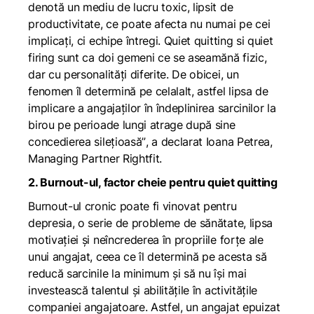
denotă un mediu de lucru toxic, lipsit de
productivitate, ce poate afecta nu numai pe cei
implicați, ci echipe întregi. Quiet quitting si quiet
firing sunt ca doi gemeni ce se aseamănă fizic,
dar cu personalități diferite. De obicei, un
fenomen îl determină pe celalalt, astfel lipsa de
implicare a angajaților în îndeplinirea sarcinilor la
birou pe perioade lungi atrage după sine
concedierea silețioasă”
, a declarat Ioana Petrea,
Managing Partner Rightfit.
2.
Burnout-ul
, factor cheie pentru
quiet quitting
Burnout-ul cronic poate fi vinovat pentru
depresia, o serie de probleme de sănătate, lipsa
motivației și neîncrederea în propriile forțe ale
unui angajat, ceea ce îl determină pe acesta să
reducă sarcinile la minimum și să nu își mai
investească talentul și abilitățile în activitățile
companiei angajatoare. Astfel, un angajat epuizat