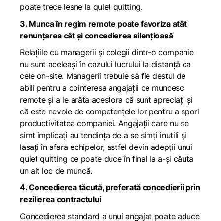
poate trece lesne la quiet quitting.
3. Munca în regim remote poate favoriza atât
renunțarea cât și concedierea silențioasă
Relațiile cu managerii și colegii dintr-o companie
nu sunt aceleași în cazului lucrului la distanță ca
cele on-site. Managerii trebuie să fie destul de
abili pentru a cointeresa angajații ce muncesc
remote și a le arăta acestora că sunt apreciați și
că este nevoie de competențele lor pentru a spori
productivitatea companiei. Angajații care nu se
simt implicați au tendința de a se simți inutili și
lasați în afara echipelor, astfel devin adepții unui
quiet quitting ce poate duce în final la a-și căuta
un alt loc de muncă.
4. Concedierea tăcută, preferată concedierii prin
rezilierea contractului
Concedierea standard a unui angajat poate aduce