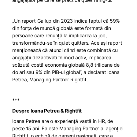
angajaților pe care se practică
quiet firing-ul.
„Un raport Gallup din 2023 indica faptul că 59%
din forța de muncă globală este formată din
persoane care renunță la implicarea la job,
transformându-se în quiet quitters. Același raport
menționează că atunci când este combinată cu
angajații dezactivați în mod activ, implicarea
scăzută costă economia globală 8,8 trilioane de
dolari sau 9% din PIB-ul global”,
a declarat Ioana
Petrea, Managing Partner Rightfit.
***
Despre Ioana Petrea & Rightfit
Ioana Petrea are o experiență vastă în HR, de
peste 15 ani. Ea este Managing Partner al agenției
Rightfit, o echipă de oameni pasionați, care a