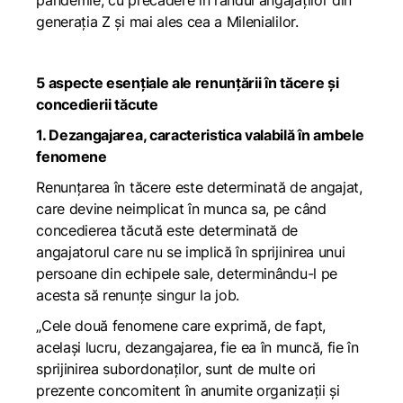
pandemie, cu precădere în rândul angajaților din
generația Z și mai ales cea a Milenialilor.
5 aspecte esențiale ale
renunțării în tăcere
și
concedierii tăcute
1. Dezangajarea, caracteristica valabilă în ambele
fenomene
Renunțarea în tăcere
este determinată de angajat,
care devine neimplicat în munca sa, pe când
concedierea tăcută
este determinată de
angajatorul care nu se implică în sprijinirea unui
persoane din echipele sale, determinându-l pe
acesta să renunțe singur la job.
„
Cele două fenomene care exprimă, de fapt,
același lucru, dezangajarea, fie ea în muncă, fie în
sprijinirea subordonaților, sunt de multe ori
prezente concomitent în anumite organizații și