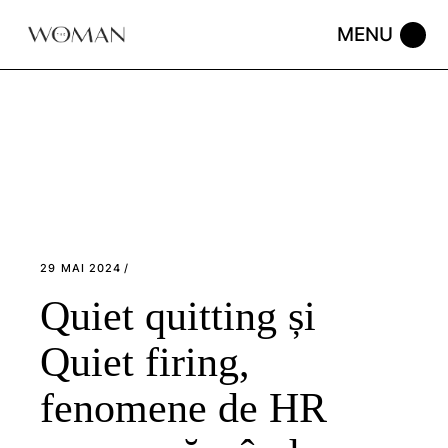
Skip
to
the
content
29 MAI 2024
Quiet quitting și
Quiet firing,
fenomene de HR