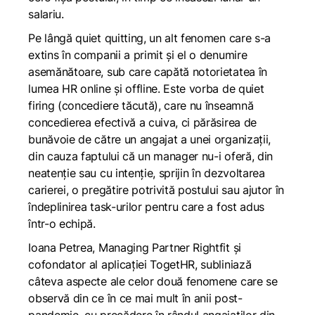
salariu.
Pe lângă
quiet quitting
, un alt fenomen care s-a
extins în companii a primit și el o denumire
asemănătoare, sub care capătă notorietatea în
lumea HR online și offline. Este vorba de
quiet
firing (concediere tăcută),
care nu înseamnă
concedierea efectivă a cuiva, ci părăsirea de
bunăvoie de către un angajat a unei organizații,
din cauza faptului că un manager nu-i oferă, din
neatenție sau cu intenție, sprijin în dezvoltarea
carierei, o pregătire potrivită postului sau ajutor în
îndeplinirea task-urilor pentru care a fost adus
într-o echipă.
Ioana Petrea, Managing Partner
Rightfit
și
cofondator al aplicației
TogetHR
, subliniază
câteva aspecte ale celor două fenomene care se
observă din ce în ce mai mult în anii post-