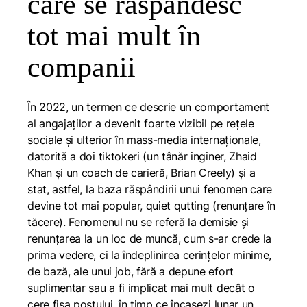
care se răspândesc
tot mai mult în
companii
În 2022, un termen ce descrie un comportament
al angajaților a devenit foarte vizibil pe rețele
sociale și ulterior în mass-media internaționale,
datorită a doi tiktokeri (un tânăr inginer, Zhaid
Khan și un coach de carieră, Brian Creely) și a
stat, astfel, la baza răspândirii unui fenomen care
devine tot mai popular,
quiet qutting
(
renunțare în
tăcere
). Fenomenul nu se referă la demisie și
renunțarea la un loc de muncă, cum s-ar crede la
prima vedere, ci la îndeplinirea cerințelor minime,
de bază, ale unui job, fără a depune efort
suplimentar sau a fi implicat mai mult decât o
cere fișa postului, în timp ce încasezi lunar un