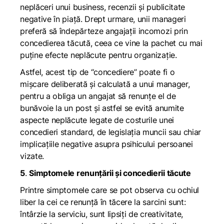
neplăceri unui business, recenzii și publicitate
negative în piață. Drept urmare, unii manageri
preferă să îndepărteze angajații incomozi prin
concedierea tăcută
, ceea ce vine la pachet cu mai
puține efecte neplăcute pentru organizație.
Astfel, acest tip de “concediere” poate fi o
mișcare deliberată și calculată a unui manager,
pentru a obliga un angajat să renunțe el de
bunăvoie la un post și astfel se evită anumite
aspecte neplăcute legate de costurile unei
concedieri standard, de legislația muncii sau chiar
implicațiile negative asupra psihicului persoanei
vizate.
5
.
Simptomele renunțării și concedierii tăcute
Printre simptomele care se pot observa cu ochiul
liber la cei ce renunță în tăcere la sarcini sunt:
întârzie la serviciu, sunt lipsiți de creativitate,