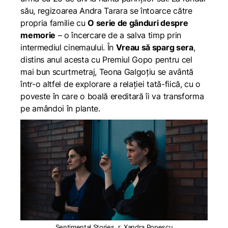
său, regizoarea Andra Tarara se întoarce către
propria familie cu
O serie de gânduri despre
memorie
– o încercare de a salva timp prin
intermediul cinemaului. În
Vreau să sparg sera
,
distins anul acesta cu Premiul Gopo pentru cel
mai bun scurtmetraj, Teona Galgoțiu se avântă
într-o altfel de explorare a relației tată-fiică, cu o
poveste în care o boală ereditară îi va transforma
pe amândoi în plante.
Sentimental Stories, r. Xandra Popescu