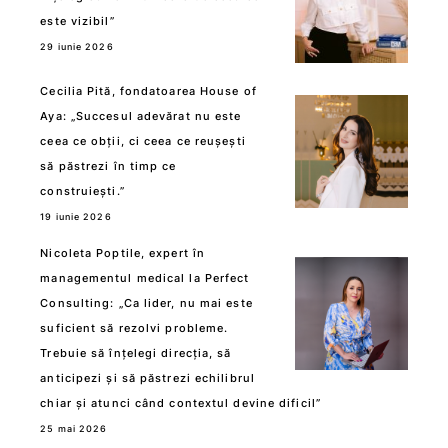
este vizibil”
29 iunie 2026
Cecilia Pită, fondatoarea House of
Aya: „Succesul adevărat nu este
ceea ce obții, ci ceea ce reușești
să păstrezi în timp ce
construiești.”
19 iunie 2026
Nicoleta Poptile, expert în
managementul medical la Perfect
Consulting: „Ca lider, nu mai este
suficient să rezolvi probleme.
Trebuie să înțelegi direcția, să
anticipezi și să păstrezi echilibrul
chiar și atunci când contextul devine dificil”
25 mai 2026