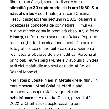
filmelor românești, spectatorii vor vedea
sâmbătă, pe 30 septembrie, de la ora 18:30
,
S-a
născut un loc
– scurtmetrajul în care Cristina
Iliescu, câștigătoarea secțunii în 2022, observă și
poetizează conceptul de conviețuire. Filmul va
rula pe marele ecran în premieră absolută, la fel ca
History
, un foto-eseu semnat de Raluca Popa, ce
reamintește de dinamica fundamentală a artelor
fotografice, cea dintre puterea de a documenta
realitatea și plăcerea de a o modifica. Personajul
principal: Teufelsberg (Muntele Diavolului), un deal
artificial răsărit din molozul celui de-Al Doilea
Război Mondial.
Neliniștea plutește în aer în
Metale grele
, filmul în
care cineastul Mihai Ghiță ne oferă o altă
perspectivă asupra Mării Negre.
Ńeale
azbuirătoare
(r. Alexandra Gulea), prezentat în
2022 la Oberhausen, explorează cultura