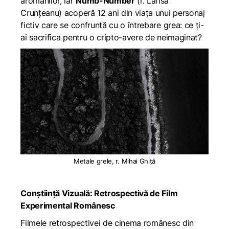
aromânilor, iar
Numb-Number
(r. Larisa
Crunțeanu) acoperă 12 ani din viața unui personaj
fictiv care se confruntă cu o întrebare grea: ce ți-
ai sacrifica pentru o cripto-avere de neimaginat?
Metale grele, r. Mihai Ghiță
Conștiință Vizuală: Retrospectivă de Film
Experimental Românesc
Filmele retrospectivei de cinema românesc din