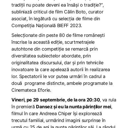
tradiții nu poate deveni ea însăși o tradiție?”
,
subliniază criticul de film Călin Boto, curator
asociat, în legătură cu selecția de filme din
Competiția Națională BIEFF 2023.
Selecționate din peste 80 de filme românești
înscrise la această ediție, scurtmetrajele
autohtone din competiție se remarcă prin
diversitatea subiectelor abordate, prin
originalitatea discursului, dar și prin tehnicile
inovatoare la care apelează autorii în realizarea
lor. Spectatorii le vor putea urmări în cadrul a
două programe distincte, ambele programate la
Cinemateca Eforie.
Vineri, pe 29 septembrie, de la ora 20:30
, va rula
în premieră
Dansez și eu la nunta părinților mei
,
filmul în care Andreea Chiper își explorează
trecutul familial, urmărind imagini surprinse în
urmă cu 25 de ani la nunta părinților săi. La rândul