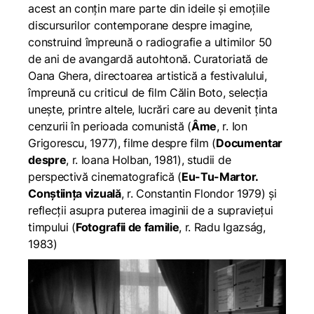
acest an conțin mare parte din ideile și emoțiile
discursurilor contemporane despre imagine,
construind împreună o radiografie a ultimilor 50
de ani de avangardă autohtonă. Curatoriată de
Oana Ghera, directoarea artistică a festivalului,
împreună cu criticul de film Călin Boto, selecția
unește, printre altele, lucrări care au devenit ținta
cenzurii în perioada comunistă (
Âme
, r. Ion
Grigorescu, 1977), filme despre film (
Documentar
despre
, r. Ioana Holban, 1981), studii de
perspectivă cinematografică (
Eu-Tu-Martor.
Conștiința vizuală
, r. Constantin Flondor 1979) și
reflecții asupra puterea imaginii de a supraviețui
timpului (
Fotografii de familie
, r. Radu Igazság,
1983)