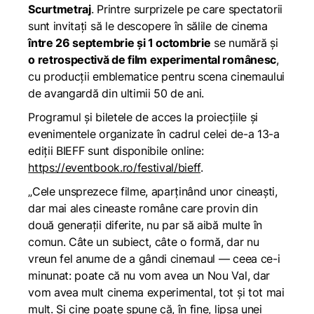
Scurtmetraj
. Printre surprizele pe care spectatorii
sunt invitați să le descopere în sălile de cinema
între 26 septembrie și 1 octombrie
se numără și
o retrospectivă de film experimental românesc
,
cu producții emblematice pentru scena cinemaului
de avangardă din ultimii 50 de ani.
Programul și biletele de acces la proiecțiile și
evenimentele organizate în cadrul celei de-a 13-a
ediții BIEFF sunt disponibile online:
https://eventbook.ro/festival/bieff
.
„
Cele unsprezece filme, aparținând unor cineaști,
dar mai ales cineaste române care provin din
două generații diferite, nu par să aibă multe în
comun. Câte un subiect, câte o formă, dar nu
vreun fel anume de a gândi cinemaul — ceea ce-i
minunat: poate că nu vom avea un Nou Val, dar
vom avea mult cinema experimental, tot și tot mai
mult. Și cine poate spune că, în fine, lipsa unei