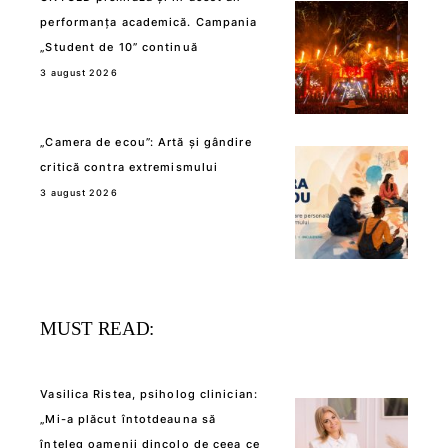
performanța academică. Campania
„Student de 10” continuă
3 august 2026
„Camera de ecou”: Artă și gândire
critică contra extremismului
3 august 2026
MUST READ:
Vasilica Ristea, psiholog clinician:
„Mi-a plăcut întotdeauna să
înțeleg oamenii dincolo de ceea ce