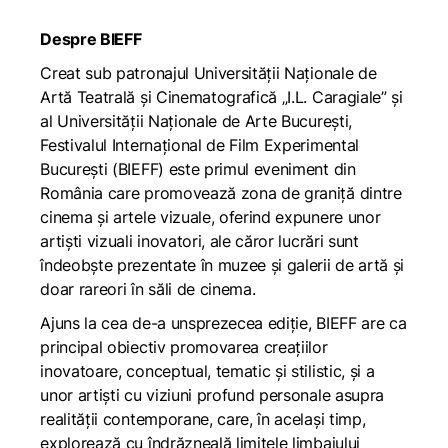
Despre BIEFF
Creat sub patronajul Universităţii Naţionale de
Artă Teatrală şi Cinematografică „I.L. Caragiale” şi
al Universităţii Naționale de Arte București,
Festivalul Internațional de Film Experimental
București (BIEFF) este primul eveniment din
România care promovează zona de graniță dintre
cinema și artele vizuale, oferind expunere unor
artişti vizuali inovatori, ale căror lucrări sunt
îndeobşte prezentate în muzee şi galerii de artă şi
doar rareori în săli de cinema.
Ajuns la cea de-a unsprezecea ediție, BIEFF are ca
principal obiectiv promovarea creaţiilor
inovatoare, conceptual, tematic și stilistic, și a
unor artişti cu viziuni profund personale asupra
realităţii contemporane, care, în acelaşi timp,
explorează cu îndrăzneală limitele limbajului